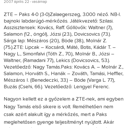
2007 április 22 - vasárnap
ZTE – Paks 4-0 (3-0)Zalaegerszeg, 3.000 néző. NB-I.
bajnoki labdarúgó-mérkőzés. Játékvezető: Szilasi.
Asszisztensek: Kovács, Raff. Góllövők: Waltner (7.),
Salamon (12., öngól), Józsi (23.), Dovicsovics (73.).
Sárga lap: Mészáros (20.), Böde (38.), Molnár Z.
(75.).ZTE: Lipcak – Kocsárdi, Máté, Botis, Kádár T. –
Nagy L., Simonfalvi (Tóth Z., 70.), Molnár B., Józsi –
Waltner, (Ramadani 77.), Lekics (Dovicsovics, 53.).
Vezetőedző: Nagy Tamás.Paks: Kovács A. – Molnár Z.,
Salamon, Horváth S., Hanák – Zováth, Tamási, Heffler,
Mészáros I. (Benedeczki, 33.) – Böde (Varga L. 77.),
Buzás (Csehi, 66.). Vezetőedző: Lengyel Ferenc.
Nagyon kellett ez a győzelem a ZTE-nek, ami egyben
Nagy Tamás első sikere is volt. Remélhetően nem
csak azért alakult így a mérkőzés, mert a Paks
meglehetősen gyenge teljesítményt nyújtott. Akár