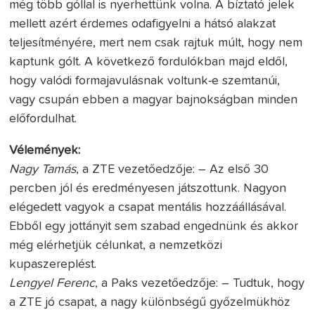
még több góllal is nyerhettünk volna. A bíztató jelek
mellett azért érdemes odafigyelni a hátsó alakzat
teljesítményére, mert nem csak rajtuk múlt, hogy nem
kaptunk gólt. A következő fordulókban majd eldől,
hogy valódi formajavulásnak voltunk-e szemtanúi,
vagy csupán ebben a magyar bajnokságban minden
előfordulhat.
Vélemények:
Nagy Tamás
, a ZTE vezetőedzője: – Az első 30
percben jól és eredményesen játszottunk. Nagyon
elégedett vagyok a csapat mentális hozzáállásával.
Ebből egy jottányit sem szabad engednünk és akkor
még elérhetjük célunkat, a nemzetközi
kupaszereplést.
Lengyel Ferenc
, a Paks vezetőedzője: – Tudtuk, hogy
a ZTE jó csapat, a nagy különbségű győzelmükhöz