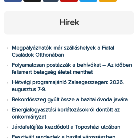
Hírek
Megpályázhatók már szálláshelyek a Fiatal
Családok Otthonában
Folyamatosan postázzák a behívókat – Az időben
felismert betegség életet menthet!
Hétvégi programajánló Zalaegerszegen: 2026.
augusztus 7-9.
Rekordösszeg gyűlt össze a bazitai óvoda javára
Energiafogyasztási korlátozásokról döntött az
önkormányzat
Járdafelújítás kezdődött a Toposházi utcában
Fesztivált rendeztek a bazitai városrészben