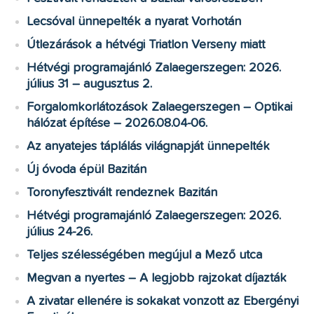
Lecsóval ünnepelték a nyarat Vorhotán
Útlezárások a hétvégi Triatlon Verseny miatt
Hétvégi programajánló Zalaegerszegen: 2026.
július 31 – augusztus 2.
Forgalomkorlátozások Zalaegerszegen – Optikai
hálózat építése – 2026.08.04-06.
Az anyatejes táplálás világnapját ünnepelték
Új óvoda épül Bazitán
Toronyfesztivált rendeznek Bazitán
Hétvégi programajánló Zalaegerszegen: 2026.
július 24-26.
Teljes szélességében megújul a Mező utca
Megvan a nyertes – A legjobb rajzokat díjazták
A zivatar ellenére is sokakat vonzott az Ebergényi