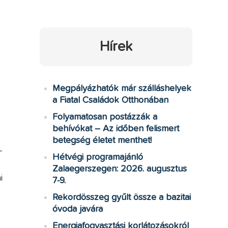
Hírek
Megpályázhatók már szálláshelyek
a Fiatal Családok Otthonában
Folyamatosan postázzák a
behívókat – Az időben felismert
betegség életet menthet!
-
Hétvégi programajánló
Zalaegerszegen: 2026. augusztus
i
7-9.
Rekordösszeg gyűlt össze a bazitai
óvoda javára
Energiafogyasztási korlátozásokról