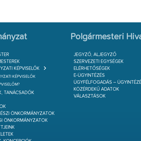
ányzat
Polgármesteri Hiva
STER
JEGYZŐ, ALJEGYZŐ
ESTEREK
SZERVEZETI EGYSÉGEK
ZATI KÉPVISELŐK
ELÉRHETŐSÉGEK
E-ÜGYINTÉZÉS
ZATI KÉPVISELŐK
ÜGYFÉLFOGADÁS – ÜGYINTÉZ
ÉPVISELŐM?
KÖZÉRDEKŰ ADATOK
K, TANÁCSADÓK
VÁLASZTÁSOK
S
GOK
RÉSZI ÖNKORMÁNYZATOK
GI ÖNKORMÁNYZATOK
TJEINK
ELETEK