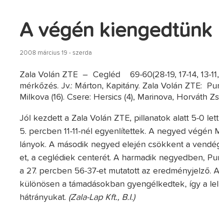
A végén kiengedtünk
2008 március 19 - szerda
Zala Volán ZTE – Cegléd 69-60(28-19, 17-14, 13-11, 
mérkőzés. Jv.: Márton, Kapitány. Zala Volán ZTE: Pungo
Milkova (16). Csere: Hersics (4), Marinova, Horváth Z
Jól kezdett a Zala Volán ZTE, pillanatok alatt 5-0 l
5. percben 11-11-nél egyenlítettek. A negyed végén
lányok. A második negyed elején csökkent a vendégek
et, a ceglédiek centerét. A harmadik negyedben, Pun
a 27. percben 56-37-et mutatott az eredményjelző. A
különösen a támadásokban gyengélkedtek, így a lel
hátrányukat.
(Zala-Lap Kft., B.I.)