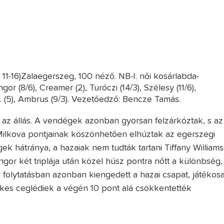
11-16)Zalaegerszeg, 100 néző. NB-I. női kosárlabda-
r (8/6), Creamer (2), Turóczi (14/3), Szélesy (11/6),
s. (5), Ambrus (9/3). Vezetőedző: Bencze Tamás.
ett az állás. A vendégek azonban gyorsan felzárkóztak, s az
 Milkova pontjainak köszönhetően elhúztak az egerszegi
 hátránya, a hazaiak nem tudták tartani Tiffany Williams
gor két triplája után közel húsz pontra nőtt a különbség,
 folytatásban azonban kiengedett a hazai csapat, játékosa
kes ceglédiek a végén 10 pont alá csökkentették