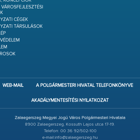
K, KONCEPCIÓK
 VÁROSFEJLESZTÉSI
K
ZATI CÉGEK
YZATI TÁRSULÁSOK
ÉP
VÉDELEM
LEM
ÁROSOK
WEB-MAIL
A POLGÁRMESTERI HIVATAL TELEFONKÖNYVE
AKADÁLYMENTESÍTÉSI NYILATKOZAT
Zalaegerszeg Megyei Jogú Város Polgármesteri Hivatala
8900 Zalaegerszeg, Kossuth Lajos utca 17-19.
Telefon: 00 36 92/502-100
e-mail:info@zalaegerszeg.hu