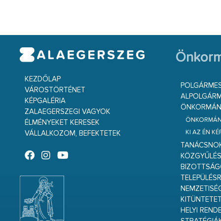
Önkorm
KEZDŐLAP
POLGÁRME
VÁROSTÖRTÉNET
ALPOLGÁRM
KÉPGALÉRIA
ÖNKORMÁNY
ZALAEGERSZEGI VAGYOK
ÖNKORMÁNY
ÉLMÉNYEKET KERESEK
KI AZ ÉN K
VÁLLALKOZOM, BEFEKTETEK
TANÁCSNO
KÖZGYŰLÉ
BIZOTTSÁ
TELEPÜLÉS
NEMZETISÉ
KITÜNTETET
HELYI REND