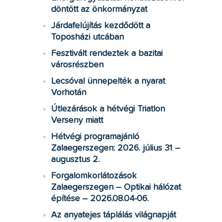
döntött az önkormányzat
Járdafelújítás kezdődött a
Toposházi utcában
Fesztivált rendeztek a bazitai
városrészben
Lecsóval ünnepelték a nyarat
Vorhotán
Útlezárások a hétvégi Triatlon
Verseny miatt
Hétvégi programajánló
Zalaegerszegen: 2026. július 31 –
augusztus 2.
Forgalomkorlátozások
Zalaegerszegen – Optikai hálózat
építése – 2026.08.04-06.
Az anyatejes táplálás világnapját