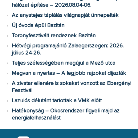
hálózat építése – 2026.08.04-06.
Az anyatejes táplálás világnapját ünnepelték
Új óvoda épül Bazitán
Toronyfesztivált rendeznek Bazitán
Hétvégi programajánló Zalaegerszegen: 2026.
július 24-26.
Teljes szélességében megújul a Mező utca
Megvan a nyertes – A legjobb rajzokat díjazták
A zivatar ellenére is sokakat vonzott az Ebergényi
Fesztivál
Lazulós délutánt tartottak a VMK előtt
Hatékonyság – Okosrendszer figyeli majd az
energiafelhasználást