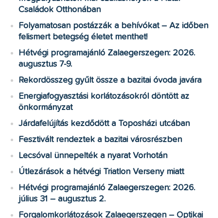
Családok Otthonában
Folyamatosan postázzák a behívókat – Az időben
felismert betegség életet menthet!
Hétvégi programajánló Zalaegerszegen: 2026.
augusztus 7-9.
Rekordösszeg gyűlt össze a bazitai óvoda javára
Energiafogyasztási korlátozásokról döntött az
önkormányzat
Járdafelújítás kezdődött a Toposházi utcában
Fesztivált rendeztek a bazitai városrészben
Lecsóval ünnepelték a nyarat Vorhotán
Útlezárások a hétvégi Triatlon Verseny miatt
Hétvégi programajánló Zalaegerszegen: 2026.
július 31 – augusztus 2.
Forgalomkorlátozások Zalaegerszegen – Optikai