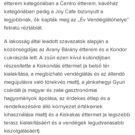
étterem kategóriában a Centro étterem, kávéház
kategóriában pedig a Joy Cafe bizonyult a
legjobbnak, ők kapták meg az „Év Vendéglátóhelye”
feliratú réztáblát.
A lakosság által leadott szavazatok alapján a
közönségdíjas az Arany Bárány étterem és a Kondor
cukrászda lett. A zsűri ezen kívül különdíjban
részesítette a Kiskondás éttermet (a belső tér
kialakítása, a megbízható vendéglátás és az állandó
megújulásra való törekvés miatt), a jánkahegyi Gyuri
csárdát (a magyar és zalai gasztronómiai
hagyományok ápolása, az érdekes étlap és a
rendelkezésére álló környezet értékeinek
kihasználása miatt) és a Kiskakas éttermet (a legszebb
terasz kialakításáért és a vendégek legudvariasabb
kiszolgálásáért).