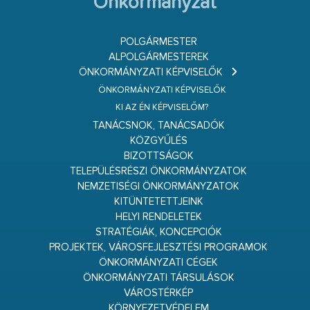
Önkormányzat
POLGÁRMESTER
ALPOLGÁRMESTEREK
ÖNKORMÁNYZATI KÉPVISELŐK
ÖNKORMÁNYZATI KÉPVISELŐK
KI AZ ÉN KÉPVISELŐM?
TANÁCSNOK, TANÁCSADÓK
KÖZGYŰLÉS
BIZOTTSÁGOK
TELEPÜLÉSRÉSZI ÖNKORMÁNYZATOK
NEMZETISÉGI ÖNKORMÁNYZATOK
KITÜNTETETTJEINK
HELYI RENDELETEK
STRATÉGIÁK, KONCEPCIÓK
PROJEKTEK, VÁROSFEJLESZTÉSI PROGRAMOK
ÖNKORMÁNYZATI CÉGEK
ÖNKORMÁNYZATI TÁRSULÁSOK
VÁROSTÉRKÉP
KÖRNYEZETVÉDELEM