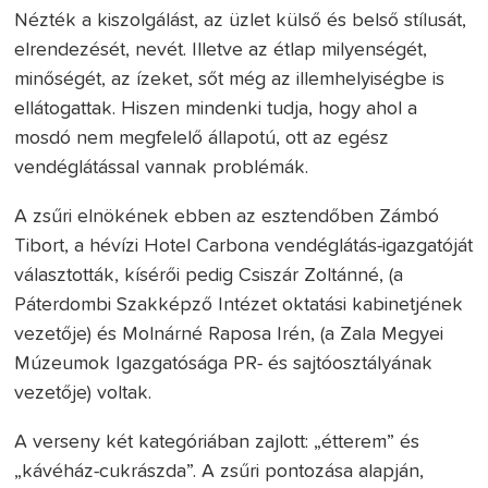
Nézték a kiszolgálást, az üzlet külső és belső stílusát,
elrendezését, nevét. Illetve az étlap milyenségét,
minőségét, az ízeket, sőt még az illemhelyiségbe is
ellátogattak. Hiszen mindenki tudja, hogy ahol a
mosdó nem megfelelő állapotú, ott az egész
vendéglátással vannak problémák.
A zsűri elnökének ebben az esztendőben Zámbó
Tibort, a hévízi Hotel Carbona vendéglátás-igazgatóját
választották, kísérői pedig Csiszár Zoltánné, (a
Páterdombi Szakképző Intézet oktatási kabinetjének
vezetője) és Molnárné Raposa Irén, (a Zala Megyei
Múzeumok Igazgatósága PR- és sajtóosztályának
vezetője) voltak.
A verseny két kategóriában zajlott: „étterem” és
„kávéház-cukrászda”. A zsűri pontozása alapján,