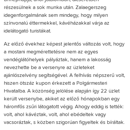
részesülnek a sok munka után. Zalaegerszeg
idegenforgalmának sem mindegy, hogy milyen
színvonalú éttermekkel, kávéházakkal várja az
idelátogató turistákat.
Az előző évekhez képest jelentős változás volt, hogy
a mostani megmérettetésre nem az egyes
vendéglátóhelyek pályáztak, hanem a lakosság
nevezhette be a versenyre az üzleteket
ajánlószelvény segítségével. A felhívás népszerű volt,
hiszen ötszáz kupon érkezett a Polgármesteri
Hivatalba. A közönség jelölése alapján így 22 üzlet
került versenybe, akiket az előző hónapokban egy
háromfős zsűri látogatott végig. Ahogy eddig is tették:
volt, ahol kávéztak, volt, ahol ebédeltek vagy
vacsoráztak, s közben szigorúan figyeltek és bíráltak.