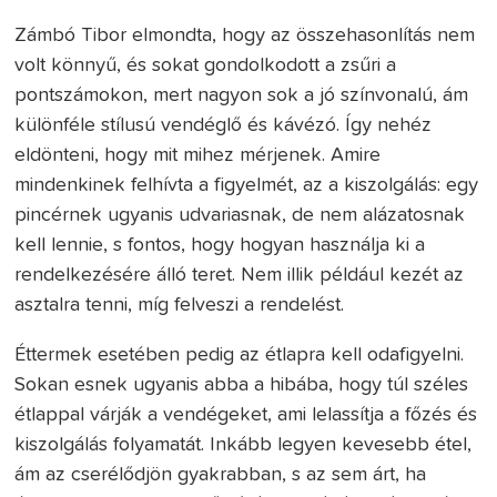
Zámbó Tibor elmondta, hogy az összehasonlítás nem
volt könnyű, és sokat gondolkodott a zsűri a
pontszámokon, mert nagyon sok a jó színvonalú, ám
különféle stílusú vendéglő és kávézó. Így nehéz
eldönteni, hogy mit mihez mérjenek. Amire
mindenkinek felhívta a figyelmét, az a kiszolgálás: egy
pincérnek ugyanis udvariasnak, de nem alázatosnak
kell lennie, s fontos, hogy hogyan használja ki a
rendelkezésére álló teret. Nem illik például kezét az
asztalra tenni, míg felveszi a rendelést.
Éttermek esetében pedig az étlapra kell odafigyelni.
Sokan esnek ugyanis abba a hibába, hogy túl széles
étlappal várják a vendégeket, ami lelassítja a főzés és
kiszolgálás folyamatát. Inkább legyen kevesebb étel,
ám az cserélődjön gyakrabban, s az sem árt, ha