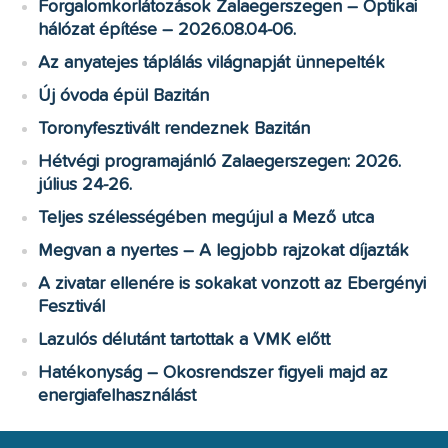
Forgalomkorlátozások Zalaegerszegen – Optikai
hálózat építése – 2026.08.04-06.
Az anyatejes táplálás világnapját ünnepelték
Új óvoda épül Bazitán
Toronyfesztivált rendeznek Bazitán
Hétvégi programajánló Zalaegerszegen: 2026.
július 24-26.
Teljes szélességében megújul a Mező utca
Megvan a nyertes – A legjobb rajzokat díjazták
A zivatar ellenére is sokakat vonzott az Ebergényi
Fesztivál
Lazulós délutánt tartottak a VMK előtt
Hatékonyság – Okosrendszer figyeli majd az
energiafelhasználást