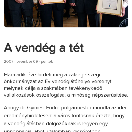
A vendég a tét
2007 november 09 - péntek
Harmadik éve hirdeti meg a zalaegerszegi
önkormányzat az Év vendéglátóhelye versenyt,
melynek célja a szakmában tevékenykedő
vállalkozások összefogása, a minőség népszerűsítése.
Ahogy dr. Gyimesi Endre polgármester mondta az idei
eredményhirdetésen: a város fontosnak érezte, hogy
a vendéglátásban dolgozóknak is legyen egy
ünnepnapja, ahol jutalomban, dicséretben