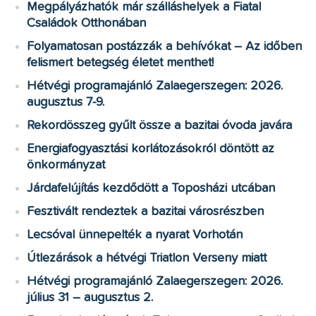
Megpályázhatók már szálláshelyek a Fiatal
Családok Otthonában
Folyamatosan postázzák a behívókat – Az időben
felismert betegség életet menthet!
Hétvégi programajánló Zalaegerszegen: 2026.
augusztus 7-9.
Rekordösszeg gyűlt össze a bazitai óvoda javára
Energiafogyasztási korlátozásokról döntött az
önkormányzat
Járdafelújítás kezdődött a Toposházi utcában
Fesztivált rendeztek a bazitai városrészben
Lecsóval ünnepelték a nyarat Vorhotán
Útlezárások a hétvégi Triatlon Verseny miatt
Hétvégi programajánló Zalaegerszegen: 2026.
július 31 – augusztus 2.