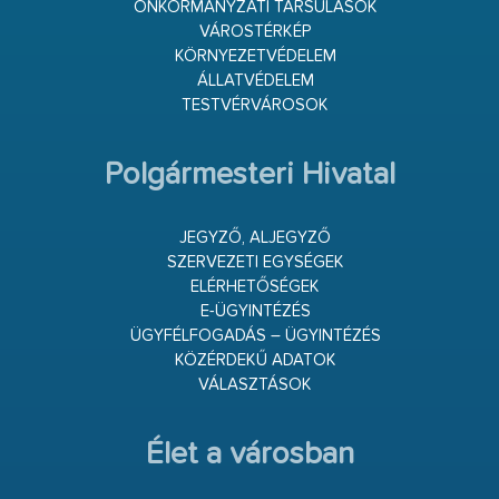
ÖNKORMÁNYZATI TÁRSULÁSOK
VÁROSTÉRKÉP
KÖRNYEZETVÉDELEM
ÁLLATVÉDELEM
TESTVÉRVÁROSOK
Polgármesteri Hivatal
JEGYZŐ, ALJEGYZŐ
SZERVEZETI EGYSÉGEK
ELÉRHETŐSÉGEK
E-ÜGYINTÉZÉS
ÜGYFÉLFOGADÁS – ÜGYINTÉZÉS
KÖZÉRDEKŰ ADATOK
VÁLASZTÁSOK
Élet a városban