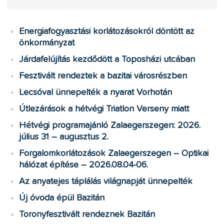
Energiafogyasztási korlátozásokról döntött az
önkormányzat
Járdafelújítás kezdődött a Toposházi utcában
Fesztivált rendeztek a bazitai városrészben
Lecsóval ünnepelték a nyarat Vorhotán
Útlezárások a hétvégi Triatlon Verseny miatt
Hétvégi programajánló Zalaegerszegen: 2026.
július 31 – augusztus 2.
Forgalomkorlátozások Zalaegerszegen – Optikai
hálózat építése – 2026.08.04-06.
Az anyatejes táplálás világnapját ünnepelték
Új óvoda épül Bazitán
Toronyfesztivált rendeznek Bazitán