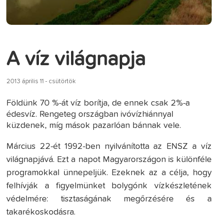
A víz világnapja
2013 április 11 - csütörtök
Földünk 70 %-át víz borítja, de ennek csak 2%-a
édesvíz. Rengeteg országban ivóvízhiánnyal
küzdenek, míg mások pazarlóan bánnak vele.
Március 22-ét 1992-ben nyilvánította az ENSZ a víz
világnapjává. Ezt a napot Magyarországon is különféle
programokkal ünnepeljük. Ezeknek az a célja, hogy
felhívják a figyelmünket bolygónk vízkészletének
védelmére: tisztaságának megőrzésére és a
takarékoskodásra.