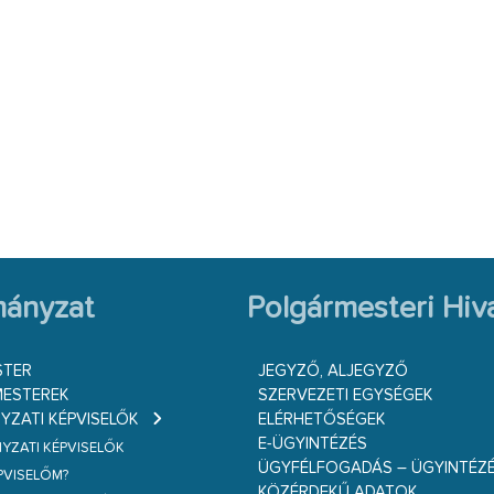
ányzat
Polgármesteri Hiva
STER
JEGYZŐ, ALJEGYZŐ
ESTEREK
SZERVEZETI EGYSÉGEK
ZATI KÉPVISELŐK
ELÉRHETŐSÉGEK
E-ÜGYINTÉZÉS
ZATI KÉPVISELŐK
ÜGYFÉLFOGADÁS – ÜGYINTÉZ
ÉPVISELŐM?
KÖZÉRDEKŰ ADATOK