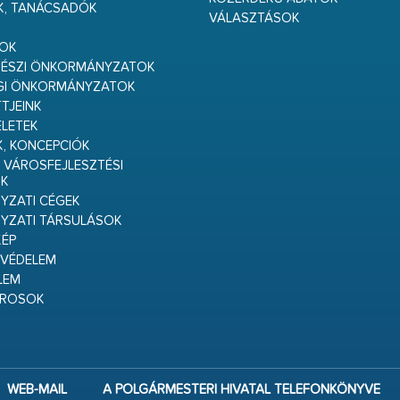
K, TANÁCSADÓK
VÁLASZTÁSOK
S
GOK
RÉSZI ÖNKORMÁNYZATOK
GI ÖNKORMÁNYZATOK
TJEINK
ELETEK
K, KONCEPCIÓK
 VÁROSFEJLESZTÉSI
K
ZATI CÉGEK
YZATI TÁRSULÁSOK
ÉP
VÉDELEM
LEM
ÁROSOK
WEB-MAIL
A POLGÁRMESTERI HIVATAL TELEFONKÖNYVE