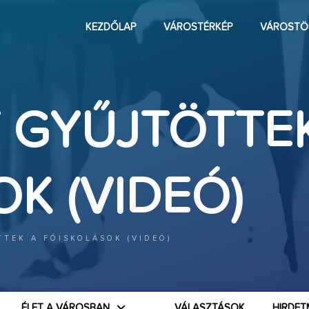
KEZDŐLAP
VÁROSTÉRKÉP
VÁROSTÖ
GYŰJTÖTTE
K (VIDEÓ)
TEK A FŐISKOLÁSOK (VIDEÓ)
ÉLET A VÁROSBAN
VÁLASZTÁSOK
HIRDET