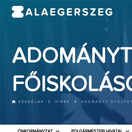
ADOMÁNYT 
FŐISKOLÁSO
KEZDŐLAP
HÍREK
ADOMÁNYT GYŰJTÖT
ÖNKORMÁNYZAT
POLGÁRMESTERI HIVATAL