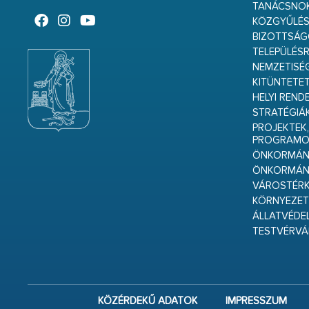
TANÁCSNO
KÖZGYŰLÉ
BIZOTTSÁ
TELEPÜLÉS
NEMZETISÉ
KITÜNTETET
HELYI REND
STRATÉGIÁ
PROJEKTEK,
PROGRAMO
ÖNKORMÁNY
ÖNKORMÁN
VÁROSTÉRK
KÖRNYEZET
ÁLLATVÉDE
TESTVÉRV
KÖZÉRDEKŰ ADATOK
IMPRESSZUM