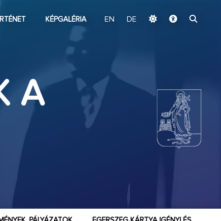
ugrás a fő tartalomhoz
RTÉNET
KÉPGALÉRIA
EN
DE
K A
MÉNYEK, PÁLYÁZATOK
EGERSZEG KÁRTYA IGÉNYLÉS