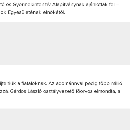
tő és Gyermekintenzív Alapítványnak ajánlották fel –
ások Egyesületének elnökétől.
űjteniük a fiataloknak. Az adománnyal pedig több millió
zzá. Gárdos László osztályvezető főorvos elmondta, a