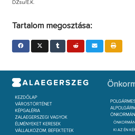
DZsu/E.K.
Tartalom megosztása:
Önkorm
KEZDŐLAP
POLGÁRME
VÁROSTÖRTÉNET
ALPOLGÁRM
KÉPGALÉRIA
ÖNKORMÁNY
ZALAEGERSZEGI VAGYOK
ÖNKORMÁNY
ÉLMÉNYEKET KERESEK
KI AZ ÉN K
VÁLLALKOZOM, BEFEKTETEK