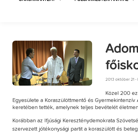
Adomá
főisk
2013 október 21 - 
Közel 200 eze
Egyesülete a Koraszülöttmentő és Gyermekintenzív Al
keretében tették, amelynek teljes bevételét életment
Korábban az Ifjúsági Kereszténydemokrata Szövetség
szervezett jótékonysági partit a koraszülött és bet