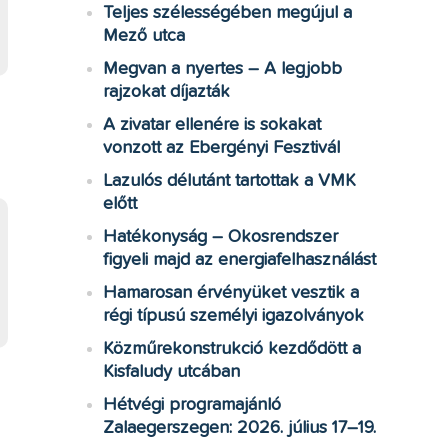
Teljes szélességében megújul a
Mező utca
Megvan a nyertes – A legjobb
rajzokat díjazták
A zivatar ellenére is sokakat
vonzott az Ebergényi Fesztivál
Lazulós délutánt tartottak a VMK
előtt
Hatékonyság – Okosrendszer
figyeli majd az energiafelhasználást
Hamarosan érvényüket vesztik a
régi típusú személyi igazolványok
Közműrekonstrukció kezdődött a
Kisfaludy utcában
Hétvégi programajánló
Zalaegerszegen: 2026. július 17–19.