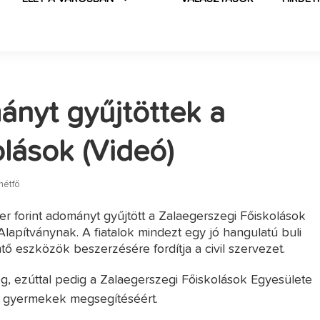
nyt gyűjtöttek a
olások (Videó)
hétfő
r forint adományt gyűjtött a Zalaegerszegi Főiskolások
apítványnak. A fiatalok mindezt egy jó hangulatú buli
ő eszközök beszerzésére fordítja a civil szervezet.
, ezúttal pedig a Zalaegerszegi Főiskolások Egyesülete
eg gyermekek megsegítéséért.