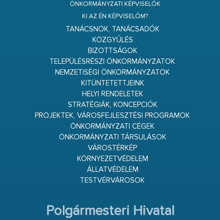
ÖNKORMÁNYZATI KÉPVISELŐK
KI AZ ÉN KÉPVISELŐM?
TANÁCSNOK, TANÁCSADÓK
KÖZGYŰLÉS
BIZOTTSÁGOK
TELEPÜLÉSRÉSZI ÖNKORMÁNYZATOK
NEMZETISÉGI ÖNKORMÁNYZATOK
KITÜNTETETTJEINK
HELYI RENDELETEK
STRATÉGIÁK, KONCEPCIÓK
PROJEKTEK, VÁROSFEJLESZTÉSI PROGRAMOK
ÖNKORMÁNYZATI CÉGEK
ÖNKORMÁNYZATI TÁRSULÁSOK
VÁROSTÉRKÉP
KÖRNYEZETVÉDELEM
ÁLLATVÉDELEM
TESTVÉRVÁROSOK
Polgármesteri Hivatal