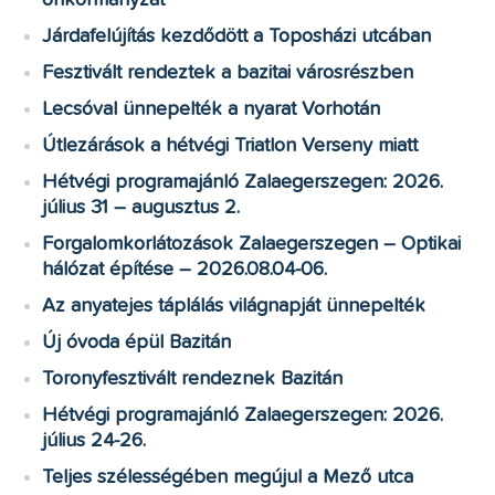
Járdafelújítás kezdődött a Toposházi utcában
Fesztivált rendeztek a bazitai városrészben
Lecsóval ünnepelték a nyarat Vorhotán
Útlezárások a hétvégi Triatlon Verseny miatt
Hétvégi programajánló Zalaegerszegen: 2026.
július 31 – augusztus 2.
Forgalomkorlátozások Zalaegerszegen – Optikai
hálózat építése – 2026.08.04-06.
Az anyatejes táplálás világnapját ünnepelték
Új óvoda épül Bazitán
Toronyfesztivált rendeznek Bazitán
Hétvégi programajánló Zalaegerszegen: 2026.
július 24-26.
Teljes szélességében megújul a Mező utca