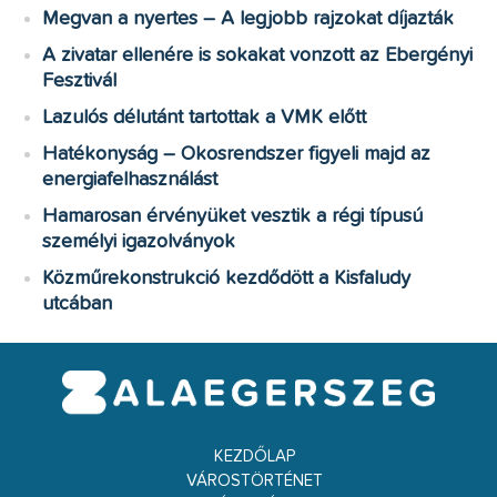
Megvan a nyertes – A legjobb rajzokat díjazták
A zivatar ellenére is sokakat vonzott az Ebergényi
Fesztivál
Lazulós délutánt tartottak a VMK előtt
Hatékonyság – Okosrendszer figyeli majd az
energiafelhasználást
Hamarosan érvényüket vesztik a régi típusú
személyi igazolványok
Közműrekonstrukció kezdődött a Kisfaludy
utcában
KEZDŐLAP
VÁROSTÖRTÉNET