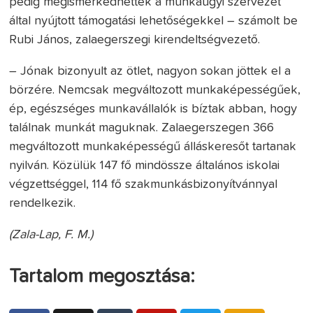
pedig megismerkedhettek a munkaügyi szervezet
által nyújtott támogatási lehetőségekkel – számolt be
Rubi János, zalaegerszegi kirendeltségvezető.
– Jónak bizonyult az ötlet, nagyon sokan jöttek el a
börzére. Nemcsak megváltozott munkaképességűek,
ép, egészséges munkavállalók is bíztak abban, hogy
találnak munkát maguknak. Zalaegerszegen 366
megváltozott munkaképességű álláskeresőt tartanak
nyilván. Közülük 147 fő mindössze általános iskolai
végzettséggel, 114 fő szakmunkásbizonyítvánnyal
rendelkezik.
(Zala-Lap, F. M.)
Tartalom megosztása: