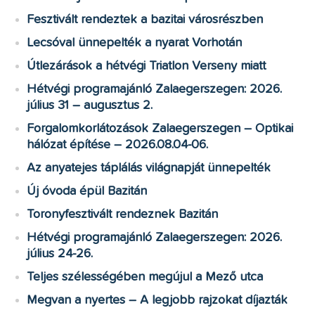
Fesztivált rendeztek a bazitai városrészben
Lecsóval ünnepelték a nyarat Vorhotán
Útlezárások a hétvégi Triatlon Verseny miatt
Hétvégi programajánló Zalaegerszegen: 2026.
július 31 – augusztus 2.
Forgalomkorlátozások Zalaegerszegen – Optikai
hálózat építése – 2026.08.04-06.
Az anyatejes táplálás világnapját ünnepelték
Új óvoda épül Bazitán
Toronyfesztivált rendeznek Bazitán
Hétvégi programajánló Zalaegerszegen: 2026.
július 24-26.
Teljes szélességében megújul a Mező utca
Megvan a nyertes – A legjobb rajzokat díjazták