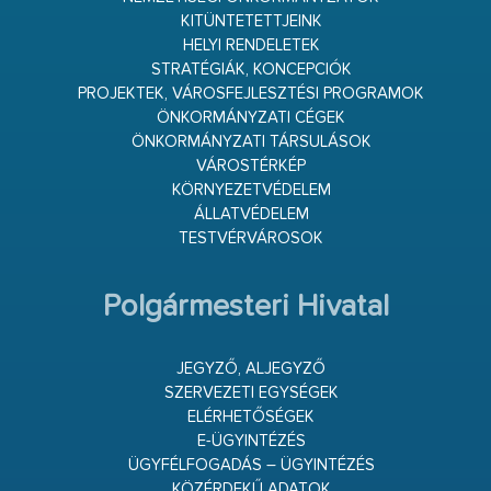
KITÜNTETETTJEINK
HELYI RENDELETEK
STRATÉGIÁK, KONCEPCIÓK
PROJEKTEK, VÁROSFEJLESZTÉSI PROGRAMOK
ÖNKORMÁNYZATI CÉGEK
ÖNKORMÁNYZATI TÁRSULÁSOK
VÁROSTÉRKÉP
KÖRNYEZETVÉDELEM
ÁLLATVÉDELEM
TESTVÉRVÁROSOK
Polgármesteri Hivatal
JEGYZŐ, ALJEGYZŐ
SZERVEZETI EGYSÉGEK
ELÉRHETŐSÉGEK
E-ÜGYINTÉZÉS
ÜGYFÉLFOGADÁS – ÜGYINTÉZÉS
KÖZÉRDEKŰ ADATOK