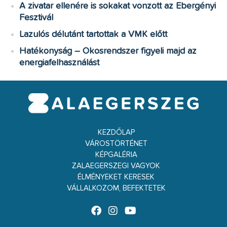
A zivatar ellenére is sokakat vonzott az Ebergényi
Fesztivál
Lazulós délutánt tartottak a VMK előtt
Hatékonyság – Okosrendszer figyeli majd az
energiafelhasználást
KEZDŐLAP
VÁROSTÖRTÉNET
KÉPGALÉRIA
ZALAEGERSZEGI VAGYOK
ÉLMÉNYEKET KERESEK
VÁLLALKOZOM, BEFEKTETEK