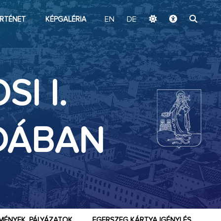
ugrás a fő tartalomhoz
RTÉNET
KÉPGALÉRIA
EN
DE
I I.
DÁBAN
MÉNYEK, PÁLYÁZATOK
EGERSZEG KÁRTYA IGÉNYLÉS