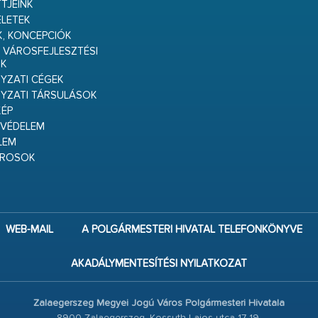
TJEINK
ELETEK
K, KONCEPCIÓK
 VÁROSFEJLESZTÉSI
K
ZATI CÉGEK
YZATI TÁRSULÁSOK
ÉP
VÉDELEM
LEM
ÁROSOK
WEB-MAIL
A POLGÁRMESTERI HIVATAL TELEFONKÖNYVE
AKADÁLYMENTESÍTÉSI NYILATKOZAT
Zalaegerszeg Megyei Jogú Város Polgármesteri Hivatala