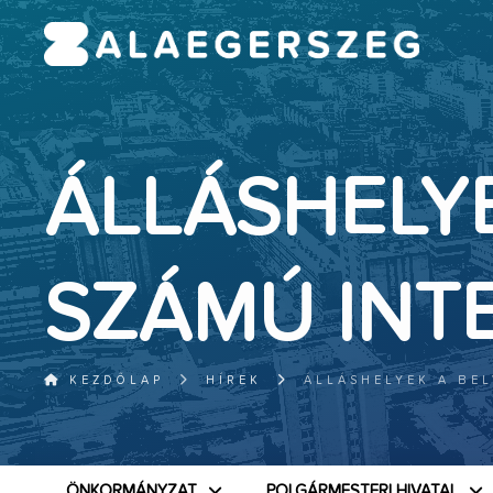
ÁLLÁSHELYE
SZÁMÚ INT
KEZDŐLAP
HÍREK
ÁLLÁSHELYEK A BE
ÖNKORMÁNYZAT
POLGÁRMESTERI HIVATAL