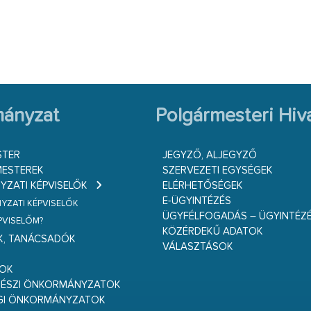
ányzat
Polgármesteri Hiva
STER
JEGYZŐ, ALJEGYZŐ
ESTEREK
SZERVEZETI EGYSÉGEK
ZATI KÉPVISELŐK
ELÉRHETŐSÉGEK
E-ÜGYINTÉZÉS
ZATI KÉPVISELŐK
ÜGYFÉLFOGADÁS – ÜGYINTÉZ
ÉPVISELŐM?
KÖZÉRDEKŰ ADATOK
K, TANÁCSADÓK
VÁLASZTÁSOK
S
GOK
RÉSZI ÖNKORMÁNYZATOK
GI ÖNKORMÁNYZATOK