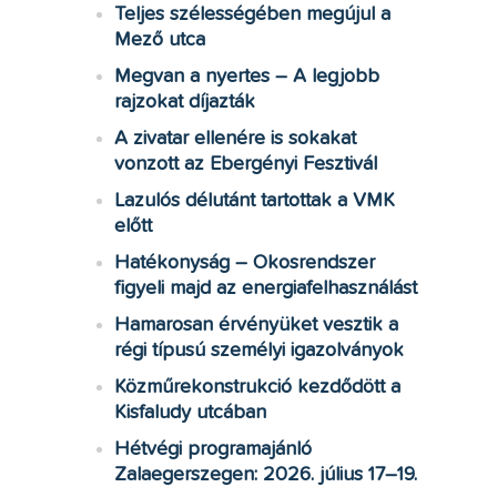
Teljes szélességében megújul a
Mező utca
Megvan a nyertes – A legjobb
rajzokat díjazták
A zivatar ellenére is sokakat
vonzott az Ebergényi Fesztivál
Lazulós délutánt tartottak a VMK
előtt
Hatékonyság – Okosrendszer
figyeli majd az energiafelhasználást
Hamarosan érvényüket vesztik a
régi típusú személyi igazolványok
Közműrekonstrukció kezdődött a
Kisfaludy utcában
Hétvégi programajánló
Zalaegerszegen: 2026. július 17–19.