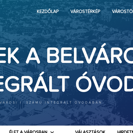
KEZDŐLAP
VÁROSTÉRKÉP
VÁROSTÖ
K A BELVÁROS
EGRÁLT ÓVO
LVÁROSI I. SZÁMÚ INTEGRÁLT ÓVODÁBAN
ÉLET A VÁROSBAN
VÁLASZTÁSOK
HIRDET