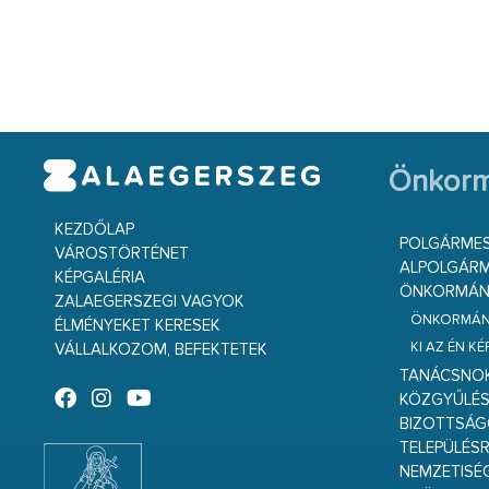
Önkorm
KEZDŐLAP
POLGÁRME
VÁROSTÖRTÉNET
ALPOLGÁRM
KÉPGALÉRIA
ÖNKORMÁNY
ZALAEGERSZEGI VAGYOK
ÖNKORMÁNY
ÉLMÉNYEKET KERESEK
KI AZ ÉN K
VÁLLALKOZOM, BEFEKTETEK
TANÁCSNO
KÖZGYŰLÉ
BIZOTTSÁ
TELEPÜLÉS
NEMZETISÉ