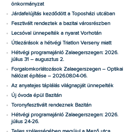
önkormányzat
Járdafelújítás kezdődött a Toposházi utcában
Fesztivált rendeztek a bazitai városrészben
Lecsóval ünnepelték a nyarat Vorhotán
Útlezárások a hétvégi Triatlon Verseny miatt
Hétvégi programajánló Zalaegerszegen: 2026.
július 31 – augusztus 2.
Forgalomkorlátozások Zalaegerszegen – Optikai
hálózat építése – 2026.08.04-06.
Az anyatejes táplálás világnapját ünnepelték
Új óvoda épül Bazitán
Toronyfesztivált rendeznek Bazitán
Hétvégi programajánló Zalaegerszegen: 2026.
július 24-26.
Teljes szélességében megújul a Mező utca