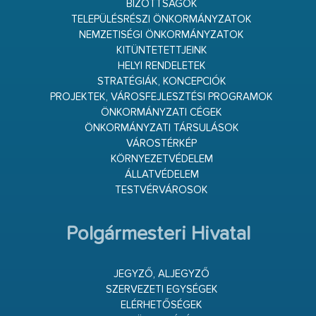
BIZOTTSÁGOK
TELEPÜLÉSRÉSZI ÖNKORMÁNYZATOK
NEMZETISÉGI ÖNKORMÁNYZATOK
KITÜNTETETTJEINK
HELYI RENDELETEK
STRATÉGIÁK, KONCEPCIÓK
PROJEKTEK, VÁROSFEJLESZTÉSI PROGRAMOK
ÖNKORMÁNYZATI CÉGEK
ÖNKORMÁNYZATI TÁRSULÁSOK
VÁROSTÉRKÉP
KÖRNYEZETVÉDELEM
ÁLLATVÉDELEM
TESTVÉRVÁROSOK
Polgármesteri Hivatal
JEGYZŐ, ALJEGYZŐ
SZERVEZETI EGYSÉGEK
ELÉRHETŐSÉGEK