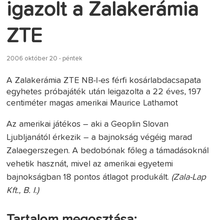
igazolt a Zalakerámia
ZTE
2006 október 20 - péntek
A Zalakerámia ZTE NB-I-es férfi kosárlabdacsapata
egyhetes próbajáték után leigazolta a 22 éves, 197
centiméter magas amerikai Maurice Lathamot
Az amerikai játékos – aki a Geoplin Slovan
Ljubljanától érkezik – a bajnokság végéig marad
Zalaegerszegen. A bedobónak főleg a támadásoknál
vehetik hasznát, mivel az amerikai egyetemi
bajnokságban 18 pontos átlagot produkált.
(Zala-Lap
Kft., B. I.)
Tartalom megosztása: