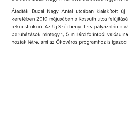
Átadták Budai Nagy Antal utcában kialakított új f
keretében 2010 májusában a Kossuth utca felújításá
rekonstrukció. Az Új Széchenyi Terv pályázatán a vá
beruházások mintegy 1, 5 milliárd forintból valósu
hoztak létre, ami az Ökováros programhoz is igazodi