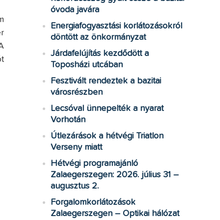
óvoda javára
m
Energiafogyasztási korlátozásokról
r
döntött az önkormányzat
A
Járdafelújítás kezdődött a
t
Toposházi utcában
Fesztivált rendeztek a bazitai
városrészben
Lecsóval ünnepelték a nyarat
Vorhotán
Útlezárások a hétvégi Triatlon
Verseny miatt
Hétvégi programajánló
Zalaegerszegen: 2026. július 31 –
augusztus 2.
Forgalomkorlátozások
Zalaegerszegen – Optikai hálózat