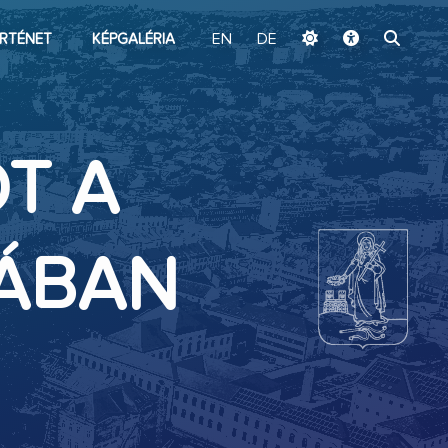
ugrás a fő tartalomhoz
RTÉNET
KÉPGALÉRIA
EN
DE
T A
CÁBAN