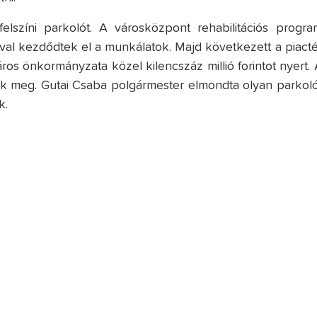
elszíni parkolót. A városközpont rehabilitációs progra
val kezdődtek el a munkálatok. Majd következett a piacté
ros önkormányzata közel kilencszáz millió forintot nyert. 
lnak meg. Gutai Csaba polgármester elmondta olyan parkoló
k.