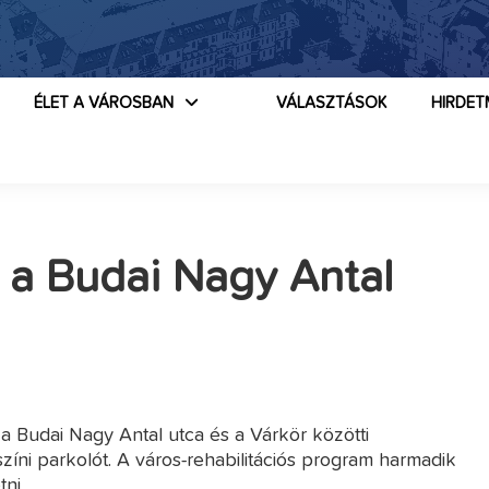
ÉLET A VÁROSBAN
VÁLASZTÁSOK
HIRDET
t a Budai Nagy Antal
a Budai Nagy Antal utca és a Várkör közötti
színi parkolót. A város-rehabilitációs program harmadik
ni.