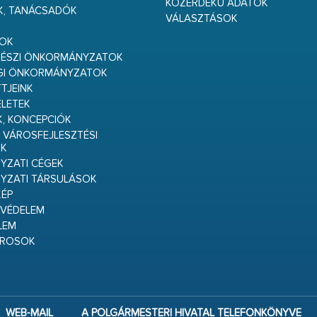
KÖZÉRDEKŰ ADATOK
K, TANÁCSADÓK
VÁLASZTÁSOK
S
GOK
RÉSZI ÖNKORMÁNYZATOK
GI ÖNKORMÁNYZATOK
TJEINK
ELETEK
K, KONCEPCIÓK
 VÁROSFEJLESZTÉSI
K
ZATI CÉGEK
YZATI TÁRSULÁSOK
ÉP
VÉDELEM
LEM
ÁROSOK
WEB-MAIL
A POLGÁRMESTERI HIVATAL TELEFONKÖNYVE