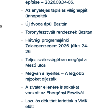
építése – 2026.08.04-06.
Az anyatejes táplálás világnapját
ünnepelték
Új óvoda épül Bazitán
a
Toronyfesztivált rendeznek Bazitán
Hétvégi programajánló
Zalaegerszegen: 2026. július 24-
26.
Teljes szélességében megújul a
Mező utca
Megvan a nyertes – A legjobb
rajzokat díjazták
A zivatar ellenére is sokakat
vonzott az Ebergényi Fesztivál
Lazulós délutánt tartottak a VMK
előtt