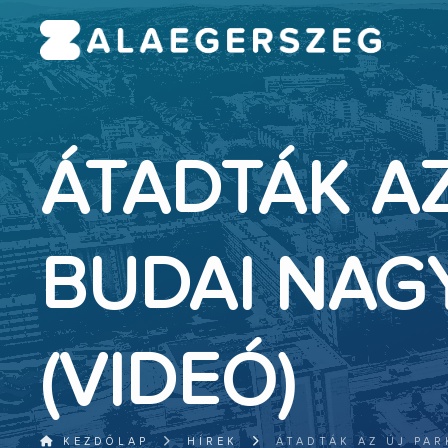
ÁTADTÁK AZ
BUDAI NAG
(VIDEÓ)
KEZDŐLAP
HÍREK
ÁTADTÁK AZ ÚJ PAR