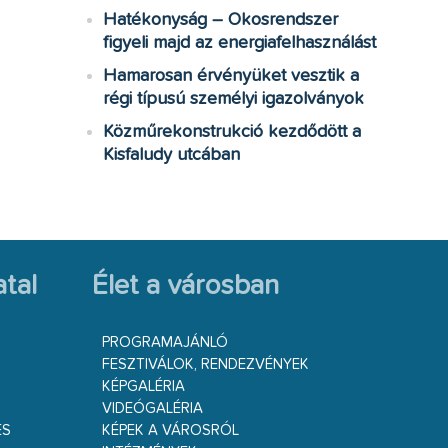
Hatékonyság – Okosrendszer
figyeli majd az energiafelhasználást
Hamarosan érvényüket vesztik a
régi típusú személyi igazolványok
Közműrekonstrukció kezdődött a
Kisfaludy utcában
tal
Élet a városban
PROGRAMAJÁNLÓ
FESZTIVÁLOK, RENDEZVÉNYEK
KÉPGALÉRIA
VIDEÓGALÉRIA
ÉS
KÉPEK A VÁROSRÓL