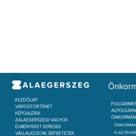
Önkorm
KEZDŐLAP
POLGÁRME
VÁROSTÖRTÉNET
ALPOLGÁRM
KÉPGALÉRIA
ÖNKORMÁNY
ZALAEGERSZEGI VAGYOK
ÖNKORMÁNY
ÉLMÉNYEKET KERESEK
KI AZ ÉN K
VÁLLALKOZOM, BEFEKTETEK