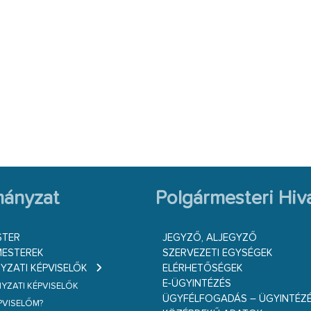
ányzat
Polgármesteri Hiva
STER
JEGYZŐ, ALJEGYZŐ
ESTEREK
SZERVEZETI EGYSÉGEK
ZATI KÉPVISELŐK
ELÉRHETŐSÉGEK
E-ÜGYINTÉZÉS
ZATI KÉPVISELŐK
ÜGYFÉLFOGADÁS – ÜGYINTÉZ
ÉPVISELŐM?