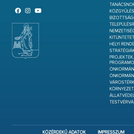
TANÁCSNO
KÖZGYŰLÉ
BIZOTTSÁ
TELEPÜLÉS
NEMZETISÉ
KITÜNTETET
HELYI REND
STRATÉGIÁ
PROJEKTEK,
PROGRAMO
ÖNKORMÁNY
ÖNKORMÁN
VÁROSTÉRK
KÖRNYEZET
ÁLLATVÉDE
TESTVÉRV
KÖZÉRDEKŰ ADATOK
IMPRESSZUM