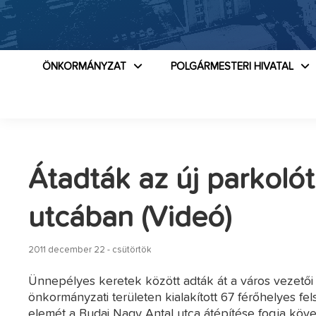
ÖNKORMÁNYZAT
POLGÁRMESTERI HIVATAL
Átadták az új parkoló
utcában (Videó)
2011 december 22 - csütörtök
Ünnepélyes keretek között adták át a város vezetői 
önkormányzati területen kialakított 67 férőhelyes fel
elemét a Budai Nagy Antal utca átépítése fogja követ