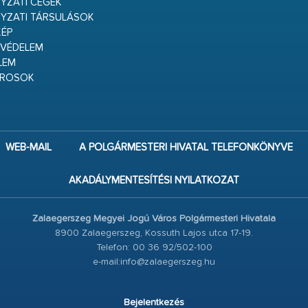
ZATI CÉGEK
YZATI TÁRSULÁSOK
ÉP
VÉDELEM
LEM
ÁROSOK
WEB-MAIL
A POLGÁRMESTERI HIVATAL TELEFONKÖNYVE
AKADÁLYMENTESÍTÉSI NYILATKOZAT
Zalaegerszeg Megyei Jogú Város Polgármesteri Hivatala
8900 Zalaegerszeg, Kossuth Lajos utca 17-19.
Telefon: 00 36 92/502-100
e-mail:info@zalaegerszeg.hu
Bejelentkezés