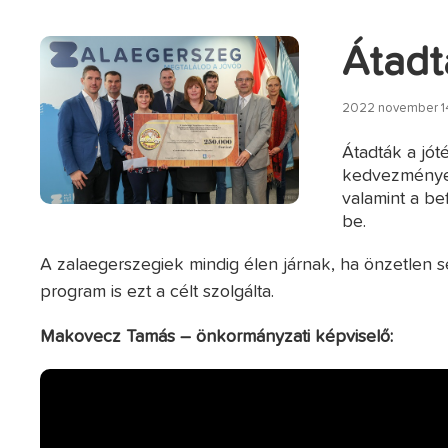
Átadt
2022 november 14
Átadták a jó
kedvezményez
valamint a be
be.
A zalaegerszegiek mindig élen járnak, ha önzetlen s
program is ezt a célt szolgálta.
Makovecz Tamás
– önkormányzati képviselő: