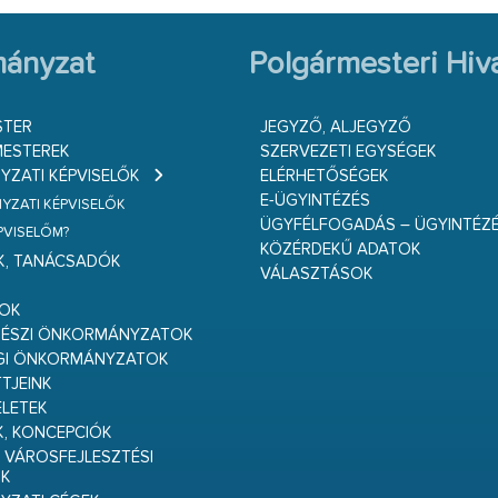
ányzat
Polgármesteri Hiva
STER
JEGYZŐ, ALJEGYZŐ
ESTEREK
SZERVEZETI EGYSÉGEK
ZATI KÉPVISELŐK
ELÉRHETŐSÉGEK
E-ÜGYINTÉZÉS
ZATI KÉPVISELŐK
ÜGYFÉLFOGADÁS – ÜGYINTÉZ
ÉPVISELŐM?
KÖZÉRDEKŰ ADATOK
K, TANÁCSADÓK
VÁLASZTÁSOK
S
GOK
RÉSZI ÖNKORMÁNYZATOK
GI ÖNKORMÁNYZATOK
TJEINK
ELETEK
K, KONCEPCIÓK
 VÁROSFEJLESZTÉSI
K