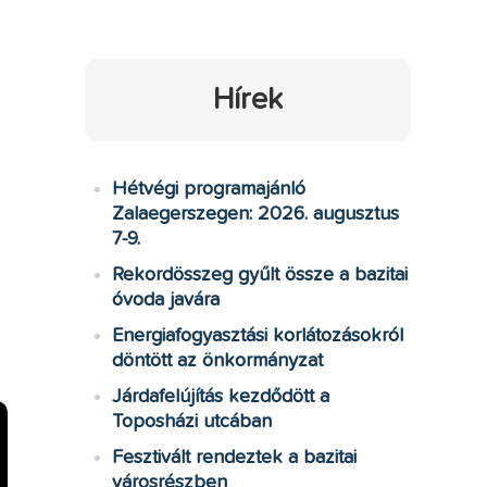
Hírek
Hétvégi programajánló
Zalaegerszegen: 2026. augusztus
7-9.
Rekordösszeg gyűlt össze a bazitai
óvoda javára
Energiafogyasztási korlátozásokról
döntött az önkormányzat
Járdafelújítás kezdődött a
Toposházi utcában
Fesztivált rendeztek a bazitai
városrészben