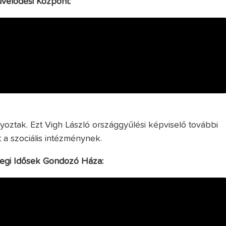
űvelődési Központ:
yoztak. Ezt Vigh László országgyűlési képviselő további
tt a szociális intézménynek.
zegi Idősek Gondozó Háza: