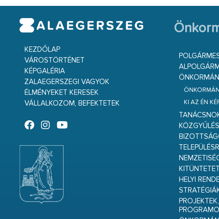
Önkorm
KEZDŐLAP
POLGÁRME
VÁROSTÖRTÉNET
ALPOLGÁRM
KÉPGALÉRIA
ÖNKORMÁNY
ZALAEGERSZEGI VAGYOK
ÖNKORMÁNY
ÉLMÉNYEKET KERESEK
KI AZ ÉN K
VÁLLALKOZOM, BEFEKTETEK
TANÁCSNO
KÖZGYŰLÉ
BIZOTTSÁ
TELEPÜLÉS
NEMZETISÉ
KITÜNTETET
HELYI REND
STRATÉGIÁ
PROJEKTEK,
PROGRAMO