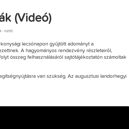
ák (Videó)
 - hétfő
tékonysági lecsónapon gyűjtött adományt a
ettnek. A hagyományos rendezvény részleteiről,
folyt összeg felhasználásáról sajtótájékoztatón számoltak
egítségnyújtásra van szükség. Az augusztusi landorhegyi