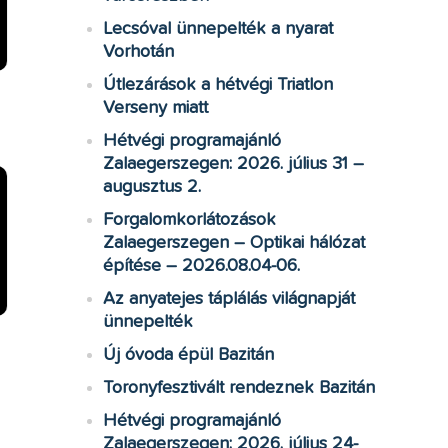
Lecsóval ünnepelték a nyarat
Vorhotán
Útlezárások a hétvégi Triatlon
Verseny miatt
Hétvégi programajánló
Zalaegerszegen: 2026. július 31 –
augusztus 2.
Forgalomkorlátozások
Zalaegerszegen – Optikai hálózat
építése – 2026.08.04-06.
Az anyatejes táplálás világnapját
ünnepelték
Új óvoda épül Bazitán
Toronyfesztivált rendeznek Bazitán
Hétvégi programajánló
Zalaegerszegen: 2026. július 24-