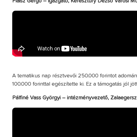
Flaisz Gergő – igazgató, Keresztury Dezső Városi M
A tematikus nap résztvevői 250.000 forintot adomán
100.000 forinttal egészítette ki. Ez a támogatás jól jö
Pálfiné Vass Györgyi – intézményvezető, Zalaegers