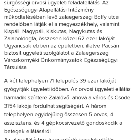
sürgősségi orvosi ügyeleti feladatellátás. Az
Egészségügyi Alapellátási Intézmény
működtetésében lévő zalaegerszegi Botfy utcai
rendelőben látják el a megyeszékhely, valamint
Kispáli, Nagypáli, Kiskutas, Nagykutas és
Zalaboldogfa, összesen közel 62 ezer lakóját.
Ugyancsak ebben az épületben, illetve Pacsán
biztosít ügyeleti szolgálatot a Zalaegerszeg
Városkörnyéki Önkormányzatok Egészségügyi
Társulása.
A két telephelyen 71 település 39 ezer lakóját
gyógyítják ügyeleti időben. Az orvosi ügyeleti ellátás
harmadik színtere Zalalövő, ahová a város és Csöde
3154 lakója fordulhat segítségért. A három
telephelyen egyidejűleg összesen 5 orvos, 4
asszisztens, és 4 gépkocsivezető gondoskodik a
betegek ellátásáról.
Az alapellátáshoz kapcsolódó ügyeleti ellátás