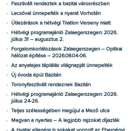
Fesztivált rendeztek a bazitai városrészben
Lecsóval ünnepelték a nyarat Vorhotán
Útlezárások a hétvégi Triatlon Verseny miatt
Hétvégi programajánló Zalaegerszegen: 2026.
július 31 – augusztus 2.
Forgalomkorlátozások Zalaegerszegen – Optikai
hálózat építése – 2026.08.04-06.
Az anyatejes táplálás világnapját ünnepelték
Új óvoda épül Bazitán
Toronyfesztivált rendeznek Bazitán
Hétvégi programajánló Zalaegerszegen: 2026.
július 24-26.
Teljes szélességében megújul a Mező utca
Megvan a nyertes – A legjobb rajzokat díjazták
A zivatar ellenére is sokakat vonzott az Ebergényi