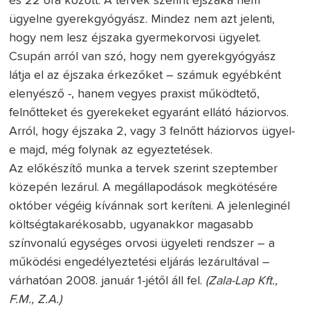
és 22 óra között. A tervek szerint éjszaka nem
ügyelne gyerekgyógyász. Mindez nem azt jelenti,
hogy nem lesz éjszaka gyermekorvosi ügyelet.
Csupán arról van szó, hogy nem gyerekgyógyász
látja el az éjszaka érkezőket – számuk egyébként
elenyésző -, hanem vegyes praxist működtető,
felnőtteket és gyerekeket egyaránt ellátó háziorvos.
Arról, hogy éjszaka 2, vagy 3 felnőtt háziorvos ügyel-
e majd, még folynak az egyeztetések.
Az előkészítő munka a tervek szerint szeptember
közepén lezárul. A megállapodások megkötésére
október végéig kívánnak sort keríteni. A jelenleginél
költségtakarékosabb, ugyanakkor magasabb
színvonalú egységes orvosi ügyeleti rendszer – a
működési engedélyeztetési eljárás lezárultával –
várhatóan 2008. január 1-jétől áll fel.
(Zala-Lap Kft.,
F.M., Z.A.)