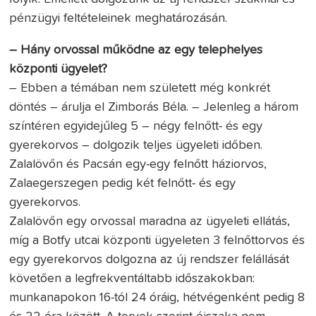
pénzügyi feltételeinek meghatározásán.
– Hány orvossal működne az egy telephelyes
központi ügyelet?
– Ebben a témában nem született még konkrét
döntés – árulja el Zimborás Béla. – Jelenleg a három
színtéren egyidejűleg 5 – négy felnőtt- és egy
gyerekorvos – dolgozik teljes ügyeleti időben.
Zalalövőn és Pacsán egy-egy felnőtt háziorvos,
Zalaegerszegen pedig két felnőtt- és egy
gyerekorvos.
Zalalövőn egy orvossal maradna az ügyeleti ellátás,
míg a Botfy utcai központi ügyeleten 3 felnőttorvos és
egy gyerekorvos dolgozna az új rendszer felállását
követően a legfrekventáltabb időszakokban:
munkanapokon 16-tól 24 óráig, hétvégenként pedig 8