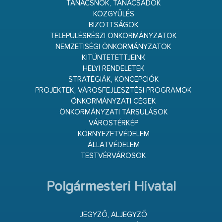
TANÁCSNOK, TANÁCSADÓK
KÖZGYŰLÉS
BIZOTTSÁGOK
TELEPÜLÉSRÉSZI ÖNKORMÁNYZATOK
NEMZETISÉGI ÖNKORMÁNYZATOK
KITÜNTETETTJEINK
HELYI RENDELETEK
STRATÉGIÁK, KONCEPCIÓK
PROJEKTEK, VÁROSFEJLESZTÉSI PROGRAMOK
ÖNKORMÁNYZATI CÉGEK
ÖNKORMÁNYZATI TÁRSULÁSOK
VÁROSTÉRKÉP
KÖRNYEZETVÉDELEM
ÁLLATVÉDELEM
TESTVÉRVÁROSOK
Polgármesteri Hivatal
JEGYZŐ, ALJEGYZŐ