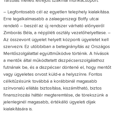
Társulás mellett létrejött szakmai munkacsoport.
– Legfontosabb cél az egyetlen telephely kialakítása.
Erre legalkalmasabb a zalaegerszegi Botfy utcai
rendelő – beszél az új rendszer várható előnyeiről
Zimborás Béla, a népjóléti osztály vezetőhelyettese. –
Az összevont ügyelet helyett központi ügyeletet kell
szervezni. Ez utóbbiban a betegirányítás az Országos
Mentőszolgálattal együttműködve történik. A hívások
a mentők által működtetett diszpécserszolgálathoz
futnának be, és a diszpécser döntené el, hogy mentőt
vagy ügyeletes orvost küld-e a helyszínre. Fontos
célkitűzésünk továbbá a korábbinál magasabb
színvonalú ellátás biztosítása, kiszámítható, biztos
finanszírozási háttér megteremtése, de törekszünk a
jelenleginél magasabb, értékálló ügyeleti díjak
kialakítására is.