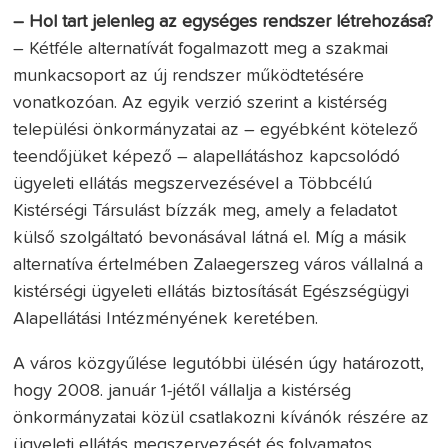
– Hol tart jelenleg az egységes rendszer létrehozása?
– Kétféle alternatívát fogalmazott meg a szakmai
munkacsoport az új rendszer működtetésére
vonatkozóan. Az egyik verzió szerint a kistérség
települési önkormányzatai az – egyébként kötelező
teendőjüket képező – alapellátáshoz kapcsolódó
ügyeleti ellátás megszervezésével a Többcélú
Kistérségi Társulást bízzák meg, amely a feladatot
külső szolgáltató bevonásával látná el. Míg a másik
alternatíva értelmében Zalaegerszeg város vállalná a
kistérségi ügyeleti ellátás biztosítását Egészségügyi
Alapellátási Intézményének keretében.
A város közgyűlése legutóbbi ülésén úgy határozott,
hogy 2008. január 1-jétől vállalja a kistérség
önkormányzatai közül csatlakozni kívánók részére az
ügyeleti ellátás megszervezését és folyamatos