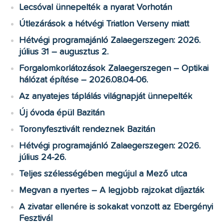
Lecsóval ünnepelték a nyarat Vorhotán
Útlezárások a hétvégi Triatlon Verseny miatt
Hétvégi programajánló Zalaegerszegen: 2026.
július 31 – augusztus 2.
Forgalomkorlátozások Zalaegerszegen – Optikai
hálózat építése – 2026.08.04-06.
Az anyatejes táplálás világnapját ünnepelték
Új óvoda épül Bazitán
Toronyfesztivált rendeznek Bazitán
Hétvégi programajánló Zalaegerszegen: 2026.
július 24-26.
Teljes szélességében megújul a Mező utca
Megvan a nyertes – A legjobb rajzokat díjazták
A zivatar ellenére is sokakat vonzott az Ebergényi
Fesztivál