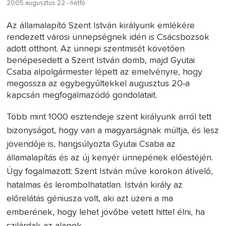
2005 augusztus 22 - hétfő
Az államalapító Szent István királyunk emlékére
rendezett városi ünnepségnek idén is Csácsbozsok
adott otthont. Az ünnepi szentmisét követően
benépesedett a Szent István domb, majd Gyutai
Csaba alpolgármester lépett az emelvényre, hogy
megossza az egybegyűltekkel augusztus 20-a
kapcsán megfogalmazódó gondolatait.
Több mint 1000 esztendeje szent királyunk arról tett
bizonyságot, hogy van a magyarságnak múltja, és lesz
jövendője is, hangsúlyozta Gyutai Csaba az
államalapítás és az új kenyér ünnepének előestéjén.
Úgy fogalmazott: Szent István műve korokon átívelő,
hatalmas és lerombolhatatlan. István király az
előrelátás géniusza volt, aki azt üzeni a ma
emberének, hogy lehet jövőbe vetett hittel élni, ha
szilárdak az alapok.