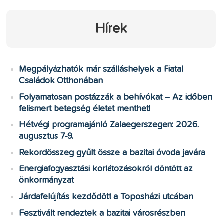
Hírek
Megpályázhatók már szálláshelyek a Fiatal
Családok Otthonában
Folyamatosan postázzák a behívókat – Az időben
felismert betegség életet menthet!
Hétvégi programajánló Zalaegerszegen: 2026.
augusztus 7-9.
Rekordösszeg gyűlt össze a bazitai óvoda javára
Energiafogyasztási korlátozásokról döntött az
önkormányzat
Járdafelújítás kezdődött a Toposházi utcában
Fesztivált rendeztek a bazitai városrészben