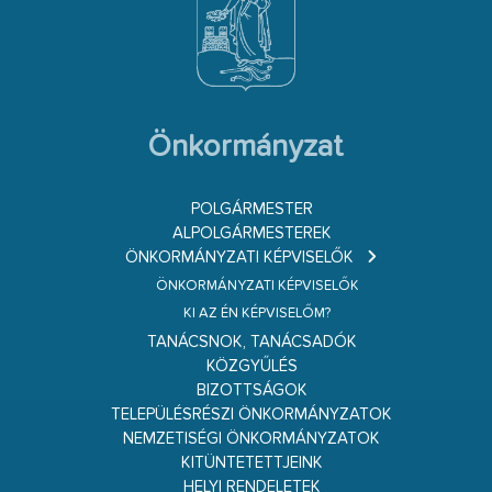
Önkormányzat
POLGÁRMESTER
ALPOLGÁRMESTEREK
ÖNKORMÁNYZATI KÉPVISELŐK
ÖNKORMÁNYZATI KÉPVISELŐK
KI AZ ÉN KÉPVISELŐM?
TANÁCSNOK, TANÁCSADÓK
KÖZGYŰLÉS
BIZOTTSÁGOK
TELEPÜLÉSRÉSZI ÖNKORMÁNYZATOK
NEMZETISÉGI ÖNKORMÁNYZATOK
KITÜNTETETTJEINK
HELYI RENDELETEK