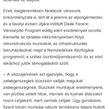
Ezek megteremtésén fáradozik városunk
önkormányzata is, tért át a jelenre az alpolgármester,
és a tavalyi évben útjára indított Deák Ferenc
Városépítő Program eddig elért eredményeit sorolta.
Kiemelte az oktatási intézményekben folyó
rekonstrukciós munkákat, az infrastrukturális
beruházásokat, majd a Nemzedékek Kézfogása
programról, a széles ösztöndíjrendszerről, és az első
lakáshoz jutók támogatásáról szólt.
– A visszajelzések azt igazolják, hogy a
zalaegerszegiek büszkén vallják magukat
zalaegerszeginek. Büszkék munkájuk eredményeire,
van jövőbe vetett hitük, mernek és tudnak áldozatot
hozni céljaikért, mert vannak céljaik. Úgy gondolom,
Szent István munkája nálunk termékeny talajra hullott