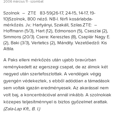
2006 március 11 - szombat
Szolnok – ZTE 83-59(26-17, 24-15, 14-17, 19-
10)Szolnok, 800 néző. NB-I. férfi kosárlabda-
mérkőzés. Jv.: Hartyányi, Szakáll, Szilas.ZTE: –
Hoffmann (5/3), Hart (12), Edmonson (5), Cseszlai (2),
Simmons (20/3). Csere: Keresztes (8), Csaplár Nagy E.
(2), Baki (3/3), Vertetics (2), Mándity. Vezetőedző: Kis
Attila.
A Paks elleni mérkőzés után ujabb bravúrban
reménykedett az egerszegi csapat, de az álmok két
negyed után szertefoszlottak. A vendégek végig
gyengén védekeztek, s ebből adódóan a támadások
sem voltak igazán eredményesek. Az akarással nem
volt baj, a koncentrációval annál inkább. A szolnokiak
közepes teljesítménnyel is biztos győzelmet arattak.
(Zala-Lap Kft., B. I.)