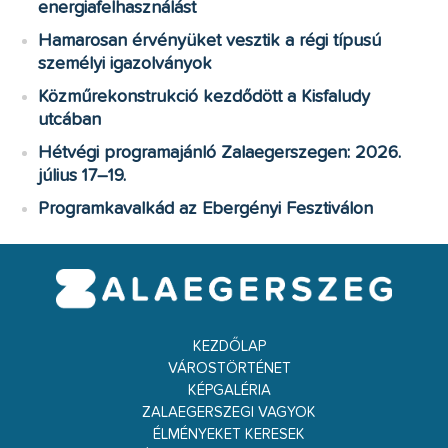
energiafelhasználást
Hamarosan érvényüket vesztik a régi típusú
személyi igazolványok
Közműrekonstrukció kezdődött a Kisfaludy
utcában
Hétvégi programajánló Zalaegerszegen: 2026.
július 17–19.
Programkavalkád az Ebergényi Fesztiválon
KEZDŐLAP
VÁROSTÖRTÉNET
KÉPGALÉRIA
ZALAEGERSZEGI VAGYOK
ÉLMÉNYEKET KERESEK