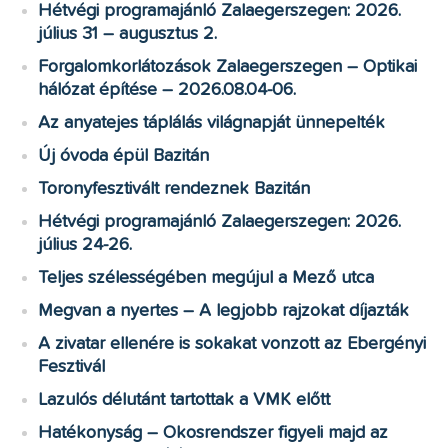
Hétvégi programajánló Zalaegerszegen: 2026.
július 31 – augusztus 2.
Forgalomkorlátozások Zalaegerszegen – Optikai
hálózat építése – 2026.08.04-06.
Az anyatejes táplálás világnapját ünnepelték
Új óvoda épül Bazitán
Toronyfesztivált rendeznek Bazitán
Hétvégi programajánló Zalaegerszegen: 2026.
július 24-26.
Teljes szélességében megújul a Mező utca
Megvan a nyertes – A legjobb rajzokat díjazták
A zivatar ellenére is sokakat vonzott az Ebergényi
Fesztivál
Lazulós délutánt tartottak a VMK előtt
Hatékonyság – Okosrendszer figyeli majd az