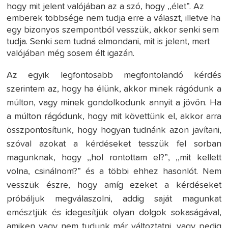
hogy mit jelent valójában az a szó, hogy ,,élet”. Az
emberek többsége nem tudja erre a választ, illetve ha
egy bizonyos szempontból vesszük, akkor senki sem
tudja. Senki sem tudná elmondani, mit is jelent, mert
valójában még sosem élt igazán.
Az egyik legfontosabb megfontolandó kérdés
szerintem az, hogy ha élünk, akkor minek rágódunk a
múlton, vagy minek gondolkodunk annyit a jövőn. Ha
a múlton rágódunk, hogy mit követtünk el, akkor arra
összpontosítunk, hogy hogyan tudnánk azon javítani,
szóval azokat a kérdéseket tesszük fel sorban
magunknak, hogy ,,hol rontottam el?”, ,,mit kellett
volna, csinálnom?” és a többi ehhez hasonlót. Nem
vesszük észre, hogy amíg ezeket a kérdéseket
próbáljuk megválaszolni, addig saját magunkat
emésztjük és idegesítjük olyan dolgok sokaságával,
amiken vagy nem tudunk már változtatni, vagy pedig