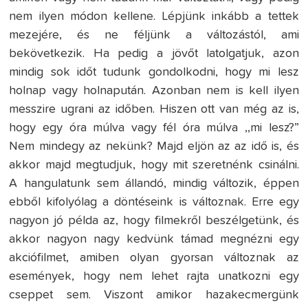
nem ilyen módon kellene. Lépjünk inkább a tettek
mezejére, és ne féljünk a változástól, ami
bekövetkezik. Ha pedig a jövőt latolgatjuk, azon
mindig sok időt tudunk gondolkodni, hogy mi lesz
holnap vagy holnapután. Azonban nem is kell ilyen
messzire ugrani az időben. Hiszen ott van még az is,
hogy egy óra múlva vagy fél óra múlva ,,mi lesz?”
Nem mindegy az nekünk? Majd eljön az az idő is, és
akkor majd megtudjuk, hogy mit szeretnénk csinálni.
A hangulatunk sem állandó, mindig változik, éppen
ebből kifolyólag a döntéseink is változnak. Erre egy
nagyon jó példa az, hogy filmekről beszélgetünk, és
akkor nagyon nagy kedvünk támad megnézni egy
akciófilmet, amiben olyan gyorsan változnak az
események, hogy nem lehet rajta unatkozni egy
cseppet sem. Viszont amikor hazakecmergünk