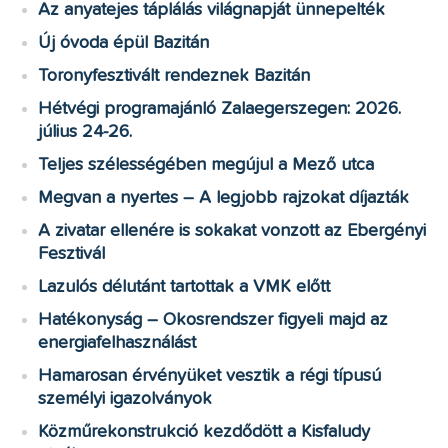
Az anyatejes táplálás világnapját ünnepelték
Új óvoda épül Bazitán
Toronyfesztivált rendeznek Bazitán
Hétvégi programajánló Zalaegerszegen: 2026.
július 24-26.
Teljes szélességében megújul a Mező utca
Megvan a nyertes – A legjobb rajzokat díjazták
A zivatar ellenére is sokakat vonzott az Ebergényi
Fesztivál
Lazulós délutánt tartottak a VMK előtt
Hatékonyság – Okosrendszer figyeli majd az
energiafelhasználást
Hamarosan érvényüket vesztik a régi típusú
személyi igazolványok
Közműrekonstrukció kezdődött a Kisfaludy