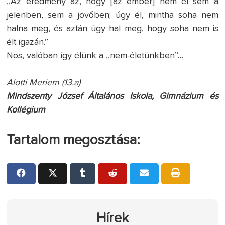
,,Az eredmény az, hogy [az ember] nem él sem a
jelenben, sem a jövőben; úgy él, mintha soha nem
halna meg, és aztán úgy hal meg, hogy soha nem is
élt igazán.”
Nos, valóban így élünk a ,,nem-életünkben”…
Alotti Meriem (13.a)
Mindszenty József Általános Iskola, Gimnázium és
Kollégium
Tartalom megosztása:
Hírek