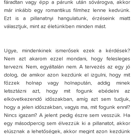
fáradtan vagy épp a párunk után sóvárogva, akkor
már inkább egy romantikus filmhez lenne kedvünk.
Ezt is a pillanatnyi hangulatunk, érzéseink miatt
választjuk, mint az életünkben minden mást.
Ugye, mindenkinek ismerősek ezek a kérdések?
Nem azt akarom ezzel mondani, hogy felesleges
tervezni. Nem, egyáltalán nem. A tervezés az egy jó
dolog, de amikor azon kezdünk el izgulni, hogy mit
főzzek holnap vagy holnapután, addig minek
letisztázni azt, hogy mit fogunk ebédelni az
elkövetkezendő időszakban, amíg azt sem tudjuk,
hogy a jelen időszakban, vagyis ma, mit fogunk enni!?
Nincs igazam? A jelent pedig észre sem vesszük. Ha
egy másodpercig sem élvezzük ki a pillanatot, akkor
elúsznak a lehetőségek, akkor megint azon kezdünk