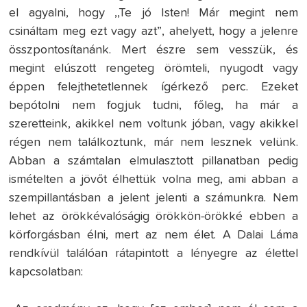
el agyalni, hogy ,,Te jó Isten! Már megint nem
csináltam meg ezt vagy azt”, ahelyett, hogy a jelenre
összpontosítanánk. Mert észre sem vesszük, és
megint elúszott rengeteg örömteli, nyugodt vagy
éppen felejthetetlennek ígérkező perc. Ezeket
bepótolni nem fogjuk tudni, főleg, ha már a
szeretteink, akikkel nem voltunk jóban, vagy akikkel
régen nem találkoztunk, már nem lesznek velünk.
Abban a számtalan elmulasztott pillanatban pedig
ismételten a jövőt élhettük volna meg, ami abban a
szempillantásban a jelent jelenti a számunkra. Nem
lehet az örökkévalóságig örökkön-örökké ebben a
körforgásban élni, mert az nem élet. A Dalai Láma
rendkívül találóan rátapintott a lényegre az élettel
kapcsolatban: