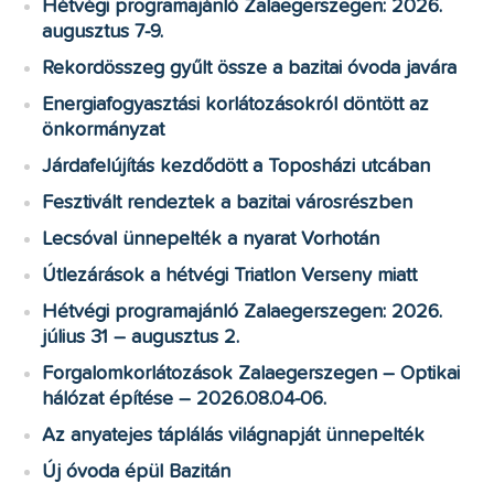
Hétvégi programajánló Zalaegerszegen: 2026.
augusztus 7-9.
Rekordösszeg gyűlt össze a bazitai óvoda javára
Energiafogyasztási korlátozásokról döntött az
önkormányzat
Járdafelújítás kezdődött a Toposházi utcában
Fesztivált rendeztek a bazitai városrészben
Lecsóval ünnepelték a nyarat Vorhotán
Útlezárások a hétvégi Triatlon Verseny miatt
Hétvégi programajánló Zalaegerszegen: 2026.
július 31 – augusztus 2.
Forgalomkorlátozások Zalaegerszegen – Optikai
hálózat építése – 2026.08.04-06.
Az anyatejes táplálás világnapját ünnepelték
Új óvoda épül Bazitán