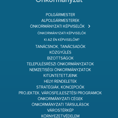
Önkormányzat
POLGÁRMESTER
ALPOLGÁRMESTEREK
ÖNKORMÁNYZATI KÉPVISELŐK
ÖNKORMÁNYZATI KÉPVISELŐK
KI AZ ÉN KÉPVISELŐM?
TANÁCSNOK, TANÁCSADÓK
KÖZGYŰLÉS
BIZOTTSÁGOK
TELEPÜLÉSRÉSZI ÖNKORMÁNYZATOK
NEMZETISÉGI ÖNKORMÁNYZATOK
KITÜNTETETTJEINK
HELYI RENDELETEK
STRATÉGIÁK, KONCEPCIÓK
PROJEKTEK, VÁROSFEJLESZTÉSI PROGRAMOK
ÖNKORMÁNYZATI CÉGEK
ÖNKORMÁNYZATI TÁRSULÁSOK
VÁROSTÉRKÉP
KÖRNYEZETVÉDELEM