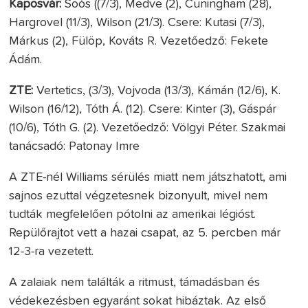
Kaposvár:
Soós ((7/3), Medve (2), Cuningham (28),
Hargrovel (11/3), Wilson (21/3). Csere: Kutasi (7/3),
Márkus (2), Fülöp, Kováts R. Vezetőedző: Fekete
Ádám.
ZTE:
Vertetics, (3/3), Vojvoda (13/3), Kámán (12/6), K.
Wilson (16/12), Tóth Á. (12). Csere: Kinter (3), Gáspár
(10/6), Tóth G. (2). Vezetőedző: Völgyi Péter. Szakmai
tanácsadó: Patonay Imre
A ZTE-nél Williams sérülés miatt nem játszhatott, ami
sajnos ezuttal végzetesnek bizonyult, mivel nem
tudták megfelelően pótolni az amerikai légióst.
Repülőrajtot vett a hazai csapat, az 5. percben már
12-3-ra vezetett.
A zalaiak nem találták a ritmust, támadásban és
védekezésben egyaránt sokat hibáztak. Az első