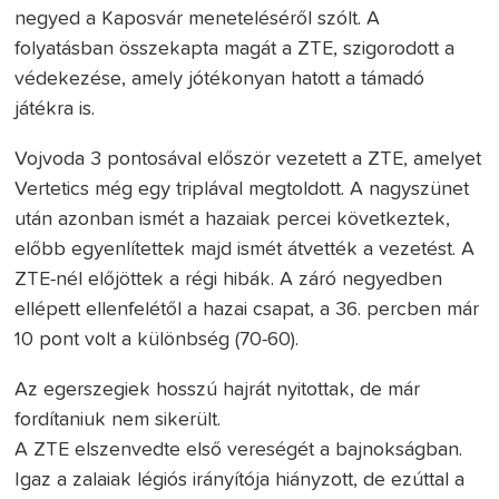
negyed a Kaposvár meneteléséről szólt. A
folyatásban összekapta magát a ZTE, szigorodott a
védekezése, amely jótékonyan hatott a támadó
játékra is.
Vojvoda 3 pontosával először vezetett a ZTE, amelyet
Vertetics még egy triplával megtoldott. A nagyszünet
után azonban ismét a hazaiak percei következtek,
előbb egyenlítettek majd ismét átvették a vezetést. A
ZTE-nél előjöttek a régi hibák. A záró negyedben
ellépett ellenfelétől a hazai csapat, a 36. percben már
10 pont volt a különbség (70-60).
Az egerszegiek hosszú hajrát nyitottak, de már
fordítaniuk nem sikerült.
A ZTE elszenvedte első vereségét a bajnokságban.
Igaz a zalaiak légiós irányítója hiányzott, de ezúttal a