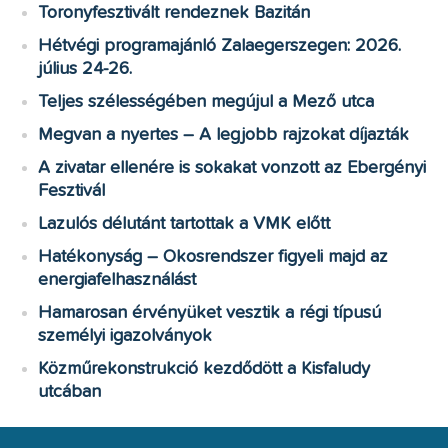
Toronyfesztivált rendeznek Bazitán
Hétvégi programajánló Zalaegerszegen: 2026.
július 24-26.
Teljes szélességében megújul a Mező utca
Megvan a nyertes – A legjobb rajzokat díjazták
A zivatar ellenére is sokakat vonzott az Ebergényi
Fesztivál
Lazulós délutánt tartottak a VMK előtt
Hatékonyság – Okosrendszer figyeli majd az
energiafelhasználást
Hamarosan érvényüket vesztik a régi típusú
személyi igazolványok
Közműrekonstrukció kezdődött a Kisfaludy
utcában