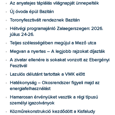
Az anyatejes táplálás világnapját ünnepelték
Új óvoda épül Bazitán
Toronyfesztivált rendeznek Bazitán
Hétvégi programajánló Zalaegerszegen: 2026.
július 24-26.
Teljes szélességében megújul a Mező utca
Megvan a nyertes – A legjobb rajzokat díjazták
A zivatar ellenére is sokakat vonzott az Ebergényi
Fesztivál
Lazulós délutánt tartottak a VMK előtt
Hatékonyság – Okosrendszer figyeli majd az
energiafelhasználást
Hamarosan érvényüket vesztik a régi típusú
személyi igazolványok
Közműrekonstrukció kezdődött a Kisfaludy