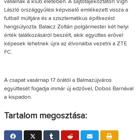
vállalnak a klub életében. A sajtótájékoztatón Vígh
László országgyűlési képviselő emlékezett vissza a
futball múltjára és a szisztematikus építkezést
hangsúlyozta. Balaicz Zoltán polgármester két helyi
érték találkozásáról beszélt, akik együttes erővel
képesek lehetnek újra az élvonalba vezetni a ZTE
FC.
A csapat vasárnap 17 órától a Balmazújváros
együttesét fogadja immár új edzővel, Dobos Barnával
a kispadon.
Tartalom megosztása: