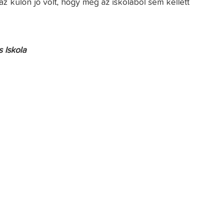
z külön jó volt, hogy még az iskolából sem kellett
 Iskola