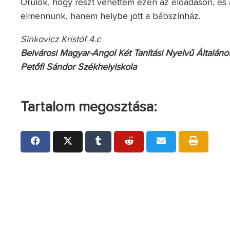
Örülök, hogy részt vehettem ezen az előadáson, és a
elmennünk, hanem helybe jött a bábszínház.
Sinkovicz Kristóf 4.c
Belvárosi Magyar-Angol Két Tanítási Nyelvű Általános
Petőfi Sándor Székhelyiskola
Tartalom megosztása: