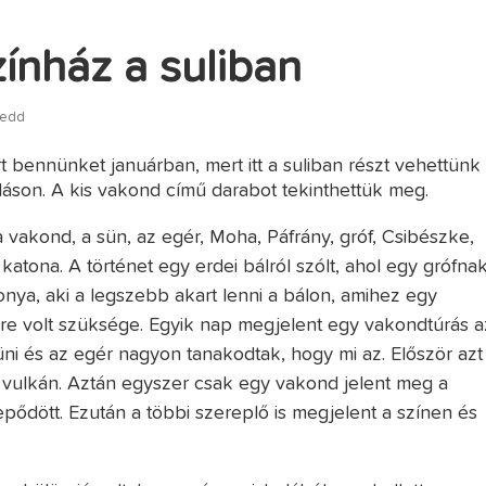
ínház a suliban
 kedd
 bennünket januárban, mert itt a suliban részt vehettünk
áson. A kis vakond című darabot tekinthettük meg.
 vakond, a sün, az egér, Moha, Páfrány, gróf, Csibészke,
katona. A történet egy erdei bálról szólt, ahol egy grófna
onya, aki a legszebb akart lenni a bálon, amihez egy
re volt szüksége. Egyik nap megjelent egy vakondtúrás a
ni és az egér nagyon tanakodtak, hogy mi az. Először azt
i vulkán. Aztán egyszer csak egy vakond jelent meg a
pődött. Ezután a többi szereplő is megjelent a színen és