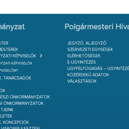
ányzat
Polgármesteri Hiva
STER
JEGYZŐ, ALJEGYZŐ
ESTEREK
SZERVEZETI EGYSÉGEK
ZATI KÉPVISELŐK
ELÉRHETŐSÉGEK
E-ÜGYINTÉZÉS
ZATI KÉPVISELŐK
ÜGYFÉLFOGADÁS – ÜGYINTÉZ
ÉPVISELŐM?
KÖZÉRDEKŰ ADATOK
K, TANÁCSADÓK
VÁLASZTÁSOK
S
GOK
RÉSZI ÖNKORMÁNYZATOK
GI ÖNKORMÁNYZATOK
TJEINK
ELETEK
K, KONCEPCIÓK
 VÁROSFEJLESZTÉSI