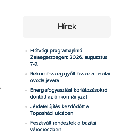
Hírek
Hétvégi programajánló
Zalaegerszegen: 2026. augusztus
7-9.
k
Rekordösszeg gyűlt össze a bazitai
óvoda javára
z
Energiafogyasztási korlátozásokról
döntött az önkormányzat
Járdafelújítás kezdődött a
Toposházi utcában
Fesztivált rendeztek a bazitai
városrészben