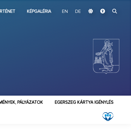
ugrás a fő tartalomhoz
RTÉNET
KÉPGALÉRIA
EN
DE
MÉNYEK, PÁLYÁZATOK
EGERSZEG KÁRTYA IGÉNYLÉS