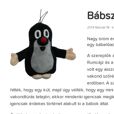
Bábsz
2014 február 18 -
Nagy öröm ért
egy bábelőad
A szereplők a
Rumcájz és a 
volt egy assz
vakond szőré
erdőben. A sü
hitték, hogy egy kút, majd úgy vélték, hogy egy min
vakondtúrás tetején, ekkor mindenki igencsak megle
igencsak érdekes történet alakult ki a bábok által.