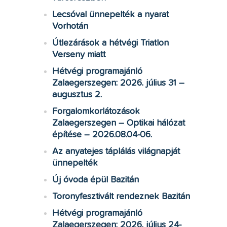
Lecsóval ünnepelték a nyarat
Vorhotán
Útlezárások a hétvégi Triatlon
Verseny miatt
Hétvégi programajánló
Zalaegerszegen: 2026. július 31 –
augusztus 2.
Forgalomkorlátozások
Zalaegerszegen – Optikai hálózat
építése – 2026.08.04-06.
Az anyatejes táplálás világnapját
ünnepelték
Új óvoda épül Bazitán
Toronyfesztivált rendeznek Bazitán
Hétvégi programajánló
Zalaegerszegen: 2026. július 24-