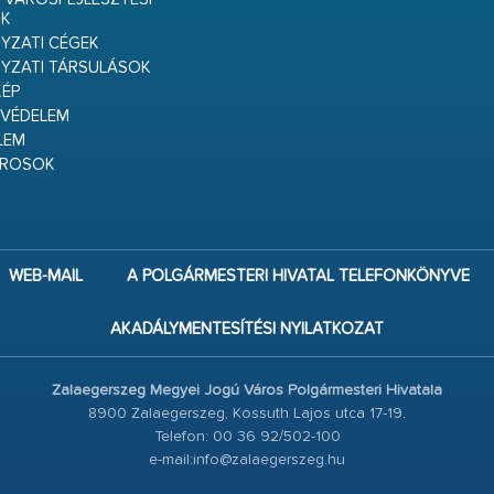
K
ZATI CÉGEK
YZATI TÁRSULÁSOK
ÉP
VÉDELEM
LEM
ÁROSOK
WEB-MAIL
A POLGÁRMESTERI HIVATAL TELEFONKÖNYVE
AKADÁLYMENTESÍTÉSI NYILATKOZAT
Zalaegerszeg Megyei Jogú Város Polgármesteri Hivatala
8900 Zalaegerszeg, Kossuth Lajos utca 17-19.
Telefon: 00 36 92/502-100
e-mail:info@zalaegerszeg.hu