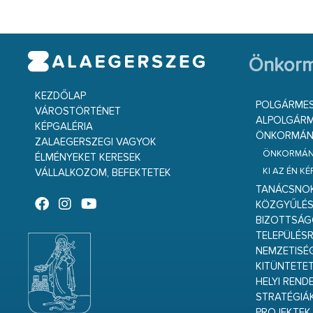
Önkorm
KEZDŐLAP
POLGÁRME
VÁROSTÖRTÉNET
ALPOLGÁRM
KÉPGALÉRIA
ÖNKORMÁNY
ZALAEGERSZEGI VAGYOK
ÖNKORMÁNY
ÉLMÉNYEKET KERESEK
KI AZ ÉN K
VÁLLALKOZOM, BEFEKTETEK
TANÁCSNO
KÖZGYŰLÉ
BIZOTTSÁ
TELEPÜLÉS
NEMZETISÉ
KITÜNTETET
HELYI REND
STRATÉGIÁ
PROJEKTEK,