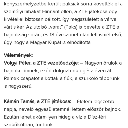
kényszerhelyzetbe került paksiak sorra követték el a
személyi hibákat Hinnant ellen, a ZTE játékosa egy
kivétellel biztosan célzott, így megszületett a várva
várt siker. Az utolsó „várat” (Paks) is bevette a ZTE a
bajnokság során, és 18 évi szünet után lett ismét első,
úgy hogy a Magyar Kupát is elhódította.
Vélemények:
Völgyi Péter, a ZTE vezetőedzője:
– Nagyon örülök a
bajnoki címnek, ezért dolgoztunk egész éven át.
Remek csapatot alkottak a fiúk, a szurkoló táborunk
is nagyszerű.
Kámán Tamás, a ZTE játékosa:
– Életem legszebb
napja, nevelő egyesületemnél lettem először bajnok.
Ezután lehet akármilyen hideg a víz a Dísz-téri
szökőkútban, fürdünk.