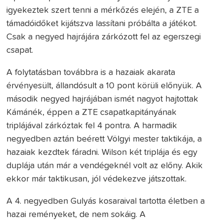
igyekeztek szert tenni a mérkőzés elején, a ZTE a
támadóidőket kijátszva lassítani próbálta a játékot.
Csak a negyed hajrájára zárkózott fel az egerszegi
csapat.
A folytatásban továbbra is a hazaiak akarata
érvényesült, állandósult a 10 pont körüli előnyük. A
második negyed hajrájában ismét nagyot hajtottak
Kámánék, éppen a ZTE csapatkapitányának
triplájával zárkóztak fel 4 pontra. A harmadik
negyedben aztán beérett Völgyi mester taktikája, a
hazaiak kezdtek fáradni. Wilson két triplája és egy
duplája után már a vendégeknél volt az előny. Akik
ekkor már taktikusan, jól védekezve játszottak.
A 4. negyedben Gulyás kosaraival tartotta életben a
hazai reményeket, de nem sokáig. A