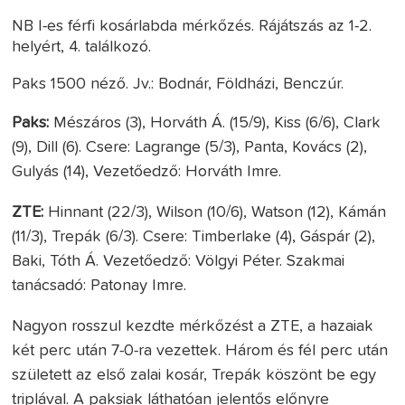
NB I-es férfi kosárlabda mérkőzés. Rájátszás az 1-2.
helyért, 4. találkozó.
Paks 1500 néző. Jv.: Bodnár, Földházi, Benczúr.
Paks:
Mészáros (3), Horváth Á. (15/9), Kiss (6/6), Clark
(9), Dill (6). Csere: Lagrange (5/3), Panta, Kovács (2),
Gulyás (14), Vezetőedző: Horváth Imre.
ZTE:
Hinnant (22/3), Wilson (10/6), Watson (12), Kámán
(11/3), Trepák (6/3). Csere: Timberlake (4), Gáspár (2),
Baki, Tóth Á. Vezetőedző: Völgyi Péter. Szakmai
tanácsadó: Patonay Imre.
Nagyon rosszul kezdte mérkőzést a ZTE, a hazaiak
két perc után 7-0-ra vezettek. Három és fél perc után
született az első zalai kosár, Trepák köszönt be egy
triplával. A paksiak láthatóan jelentős előnyre