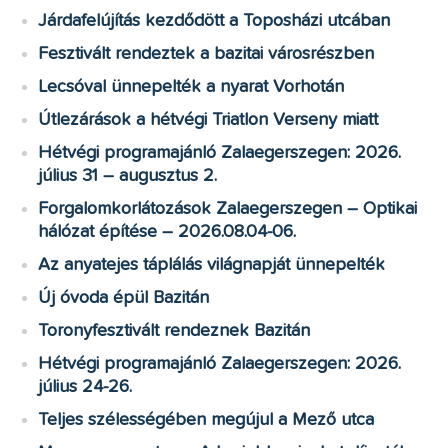
Járdafelújítás kezdődött a Toposházi utcában
Fesztivált rendeztek a bazitai városrészben
Lecsóval ünnepelték a nyarat Vorhotán
Útlezárások a hétvégi Triatlon Verseny miatt
Hétvégi programajánló Zalaegerszegen: 2026.
július 31 – augusztus 2.
Forgalomkorlátozások Zalaegerszegen – Optikai
hálózat építése – 2026.08.04-06.
Az anyatejes táplálás világnapját ünnepelték
Új óvoda épül Bazitán
Toronyfesztivált rendeznek Bazitán
Hétvégi programajánló Zalaegerszegen: 2026.
július 24-26.
Teljes szélességében megújul a Mező utca