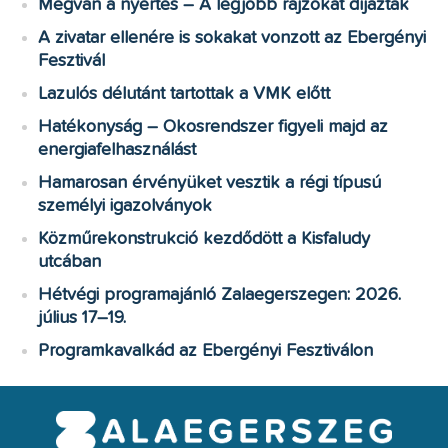
Megvan a nyertes – A legjobb rajzokat díjazták
A zivatar ellenére is sokakat vonzott az Ebergényi
Fesztivál
Lazulós délutánt tartottak a VMK előtt
Hatékonyság – Okosrendszer figyeli majd az
energiafelhasználást
Hamarosan érvényüket vesztik a régi típusú
személyi igazolványok
Közműrekonstrukció kezdődött a Kisfaludy
utcában
Hétvégi programajánló Zalaegerszegen: 2026.
július 17–19.
Programkavalkád az Ebergényi Fesztiválon