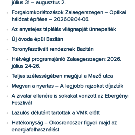
július 31 – augusztus 2.
Forgalomkorlátozások Zalaegerszegen – Optikai
hálózat építése – 2026.08.04-06.
Az anyatejes táplálás világnapját ünnepelték
Új óvoda épül Bazitán
Toronyfesztivált rendeznek Bazitán
Hétvégi programajánló Zalaegerszegen: 2026.
július 24-26.
Teljes szélességében megújul a Mező utca
Megvan a nyertes – A legjobb rajzokat díjazták
A zivatar ellenére is sokakat vonzott az Ebergényi
Fesztivál
Lazulós délutánt tartottak a VMK előtt
Hatékonyság – Okosrendszer figyeli majd az
energiafelhasználást