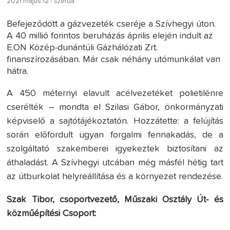
2021 május 12 - szerda
Befejeződött a gázvezeték cseréje a Szívhegyi úton.
A 40 millió forintos beruházás április elején indult az
E.ON Közép-dunántúli Gázhálózati Zrt.
finanszírozásában. Már csak néhány utómunkálat van
hátra.
A 450 méternyi elavult acélvezetéket polietilénre
cserélték – mondta el Szilasi Gábor, önkormányzati
képviselő a sajtótájékoztatón. Hozzátette: a felújítás
során előfordult ugyan forgalmi fennakadás, de a
szolgáltató szakemberei igyekeztek biztosítani az
áthaladást. A Szívhegyi utcában még másfél hétig tart
az útburkolat helyreállítása és a környezet rendezése.
Szak Tibor, csoportvezető, Műszaki Osztály Út- és
közműépítési Csoport: