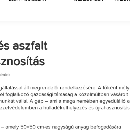
s aszfalt
sznosítás
péntek
olgáltatással áll megrendelői rendelkezésére. A főként mély
l foglalkozó gazdasági társaság a közelmúltban vásárolt
unkát vállal. A gép – ami a maga nemében egyedülálló a
ezetvédelemben a hulladékelhelyezés és újrahasznosítás
és – amely 50×50 cm-es nagyságú anyag befogadására