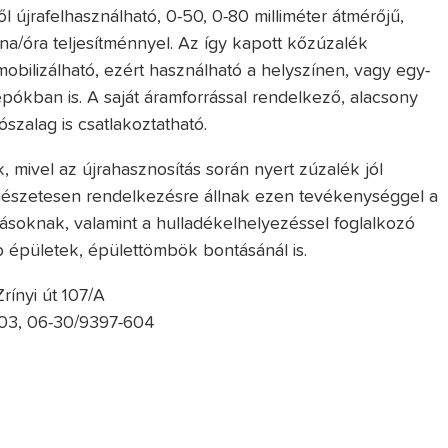
l újrafelhasználható, 0-50, 0-80 milliméter átmérőjű,
a/óra teljesítménnyel. Az így kapott kőzúzalék
obilizálható, ezért használható a helyszínen, vagy egy-
epókban is. A saját áramforrással rendelkező, alacsony
szalag is csatlakoztatható.
 mivel az újrahasznosítás során nyert zúzalék jól
rmészetesen rendelkezésre állnak ezen tevékenységgel a
zásoknak, valamint a hulladékelhelyezéssel foglalkozó
épületek, épülettömbök bontásánál is.
ínyi út 107/A
603, 06-30/9397-604