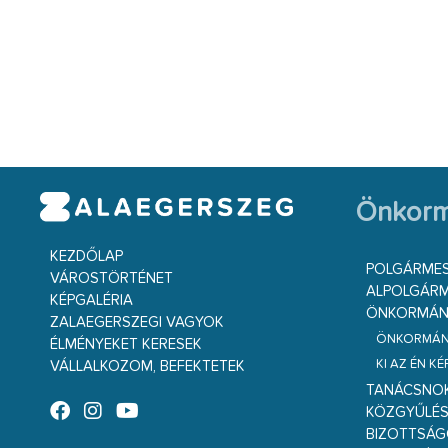
Önkorm
KEZDŐLAP
POLGÁRME
VÁROSTÖRTÉNET
ALPOLGÁRM
KÉPGALÉRIA
ÖNKORMÁNY
ZALAEGERSZEGI VAGYOK
ÖNKORMÁNY
ÉLMÉNYEKET KERESEK
KI AZ ÉN K
VÁLLALKOZOM, BEFEKTETEK
TANÁCSNO
KÖZGYŰLÉ
BIZOTTSÁ