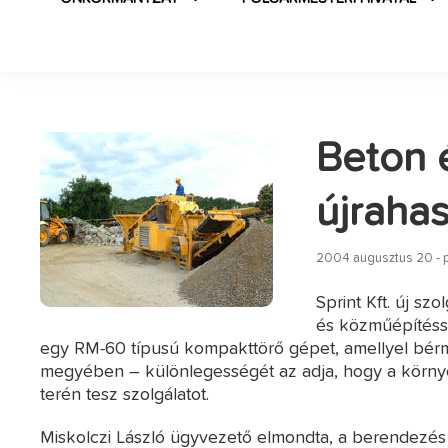
Beton é
újraha
2004 augusztus 20 - 
Sprint Kft. új sz
és közműépítésse
egy RM-60 típusú kompakttörő gépet, amellyel bérm
megyében – különlegességét az adja, hogy a körny
terén tesz szolgálatot.
Miskolczi László ügyvezető elmondta, a berendez