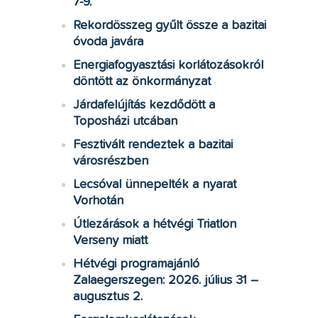
7-9.
Rekordösszeg gyűlt össze a bazitai
óvoda javára
Energiafogyasztási korlátozásokról
döntött az önkormányzat
Járdafelújítás kezdődött a
Toposházi utcában
Fesztivált rendeztek a bazitai
városrészben
Lecsóval ünnepelték a nyarat
Vorhotán
Útlezárások a hétvégi Triatlon
Verseny miatt
Hétvégi programajánló
Zalaegerszegen: 2026. július 31 –
augusztus 2.