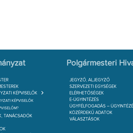
ányzat
Polgármesteri Hiva
STER
JEGYZŐ, ALJEGYZŐ
ESTEREK
SZERVEZETI EGYSÉGEK
ZATI KÉPVISELŐK
ELÉRHETŐSÉGEK
E-ÜGYINTÉZÉS
ZATI KÉPVISELŐK
ÜGYFÉLFOGADÁS – ÜGYINTÉZ
ÉPVISELŐM?
KÖZÉRDEKŰ ADATOK
K, TANÁCSADÓK
VÁLASZTÁSOK
S
GOK