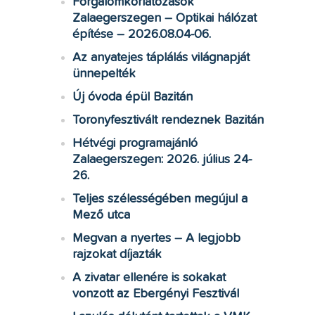
Forgalomkorlátozások
Zalaegerszegen – Optikai hálózat
építése – 2026.08.04-06.
Az anyatejes táplálás világnapját
ünnepelték
Új óvoda épül Bazitán
Toronyfesztivált rendeznek Bazitán
Hétvégi programajánló
Zalaegerszegen: 2026. július 24-
26.
Teljes szélességében megújul a
Mező utca
Megvan a nyertes – A legjobb
rajzokat díjazták
A zivatar ellenére is sokakat
vonzott az Ebergényi Fesztivál