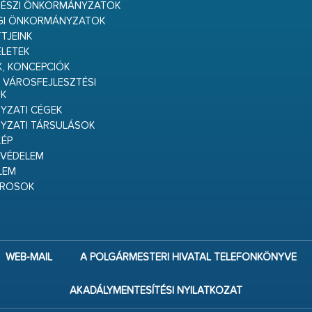
RÉSZI ÖNKORMÁNYZATOK
GI ÖNKORMÁNYZATOK
TJEINK
ELETEK
K, KONCEPCIÓK
 VÁROSFEJLESZTÉSI
K
ZATI CÉGEK
YZATI TÁRSULÁSOK
ÉP
VÉDELEM
LEM
ÁROSOK
WEB-MAIL
A POLGÁRMESTERI HIVATAL TELEFONKÖNYVE
AKADÁLYMENTESÍTÉSI NYILATKOZAT