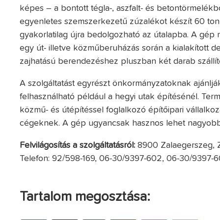
képes – a bontott tégla-, aszfalt- és betontörmelékbő
egyenletes szemszerkezetű zúzalékot készít 60 tonn
gyakorlatilag újra bedolgozható az útalapba. A gép m
egy út- illetve közműberuházás során a kialakított d
zajhatású berendezéshez pluszban két darab szállító
A szolgáltatást egyrészt önkormányzatoknak ajánlják,
felhasználható például a hegyi utak építésénél. Te
közmű- és útépítéssel foglalkozó építőipari vállalko
cégeknek. A gép ugyancsak hasznos lehet nagyobb 
Felvilágosítás a szolgáltatásról:
8900 Zalaegerszeg, Zr
Telefon: 92/598-169, 06-30/9397-602, 06-30/9397-
Tartalom megosztása: