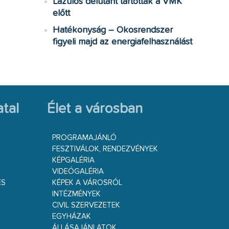
Lazulós délutánt tartottak a VMK
előtt
Hatékonyság – Okosrendszer
figyeli majd az energiafelhasználást
tal
Élet a városban
PROGRAMAJÁNLÓ
FESZTIVÁLOK, RENDEZVÉNYEK
KÉPGALÉRIA
VIDEÓGALÉRIA
ÉS
KÉPEK A VÁROSRÓL
INTÉZMÉNYEK
CIVIL SZERVEZETEK
EGYHÁZAK
ÁLLÁSAJÁNLATOK