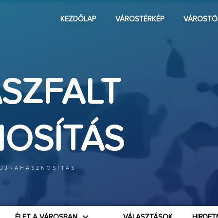
KEZDŐLAP
VÁROSTÉRKÉP
VÁROSTÖ
ASZFALT
OSÍTÁS
 ÚJRAHASZNOSÍTÁS
ÉLET A VÁROSBAN
VÁLASZTÁSOK
HIRDET