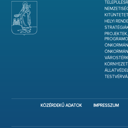
TELEPÜLÉS
NEMZETISÉ
KITÜNTETET
HELYI REND
STRATÉGIÁ
PROJEKTEK,
PROGRAMO
ÖNKORMÁNY
ÖNKORMÁN
VÁROSTÉRK
KÖRNYEZET
ÁLLATVÉDE
TESTVÉRV
KÖZÉRDEKŰ ADATOK
IMPRESSZUM