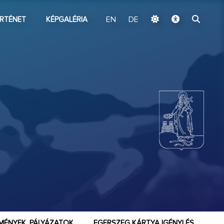
ugrás a fő tartalomhoz
RTÉNET
KÉPGALÉRIA
EN
DE
MÉNYEK, PÁLYÁZATOK
EGERSZEG KÁRTYA IGÉNYLÉS