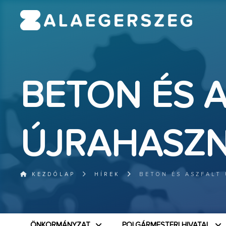
BETON ÉS 
ÚJRAHASZN
KEZDŐLAP
HÍREK
BETON ÉS ASZFALT
ÖNKORMÁNYZAT
POLGÁRMESTERI HIVATAL