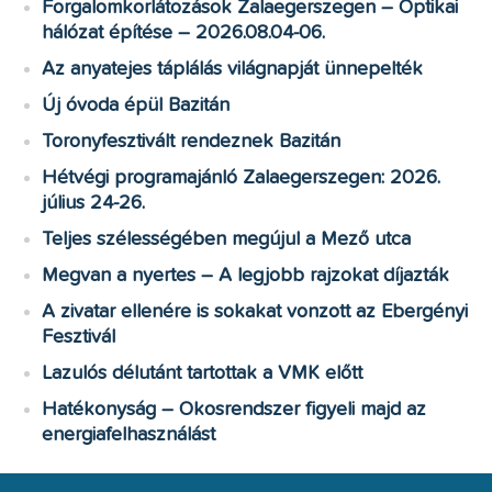
Forgalomkorlátozások Zalaegerszegen – Optikai
hálózat építése – 2026.08.04-06.
Az anyatejes táplálás világnapját ünnepelték
Új óvoda épül Bazitán
Toronyfesztivált rendeznek Bazitán
Hétvégi programajánló Zalaegerszegen: 2026.
július 24-26.
Teljes szélességében megújul a Mező utca
Megvan a nyertes – A legjobb rajzokat díjazták
A zivatar ellenére is sokakat vonzott az Ebergényi
Fesztivál
Lazulós délutánt tartottak a VMK előtt
Hatékonyság – Okosrendszer figyeli majd az
energiafelhasználást