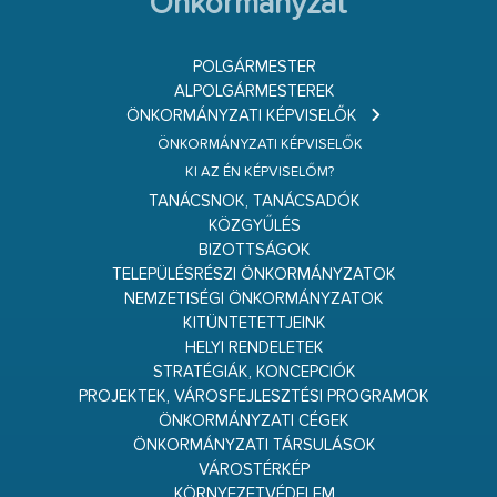
Önkormányzat
POLGÁRMESTER
ALPOLGÁRMESTEREK
ÖNKORMÁNYZATI KÉPVISELŐK
ÖNKORMÁNYZATI KÉPVISELŐK
KI AZ ÉN KÉPVISELŐM?
TANÁCSNOK, TANÁCSADÓK
KÖZGYŰLÉS
BIZOTTSÁGOK
TELEPÜLÉSRÉSZI ÖNKORMÁNYZATOK
NEMZETISÉGI ÖNKORMÁNYZATOK
KITÜNTETETTJEINK
HELYI RENDELETEK
STRATÉGIÁK, KONCEPCIÓK
PROJEKTEK, VÁROSFEJLESZTÉSI PROGRAMOK
ÖNKORMÁNYZATI CÉGEK
ÖNKORMÁNYZATI TÁRSULÁSOK
VÁROSTÉRKÉP
KÖRNYEZETVÉDELEM