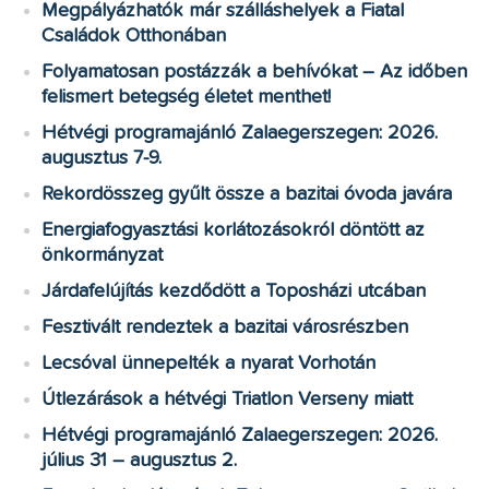
Megpályázhatók már szálláshelyek a Fiatal
Családok Otthonában
Folyamatosan postázzák a behívókat – Az időben
felismert betegség életet menthet!
Hétvégi programajánló Zalaegerszegen: 2026.
augusztus 7-9.
Rekordösszeg gyűlt össze a bazitai óvoda javára
Energiafogyasztási korlátozásokról döntött az
önkormányzat
Járdafelújítás kezdődött a Toposházi utcában
Fesztivált rendeztek a bazitai városrészben
Lecsóval ünnepelték a nyarat Vorhotán
Útlezárások a hétvégi Triatlon Verseny miatt
Hétvégi programajánló Zalaegerszegen: 2026.
július 31 – augusztus 2.