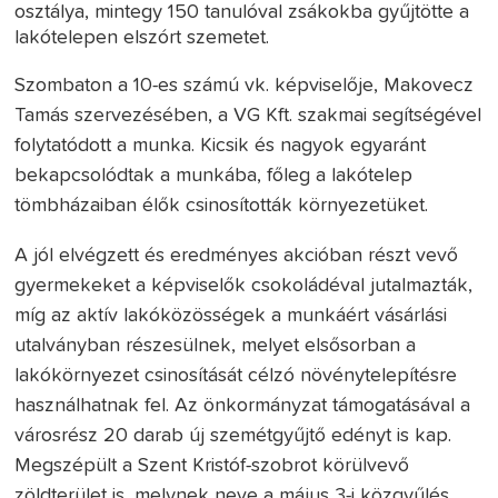
osztálya, mintegy 150 tanulóval zsákokba gyűjtötte a
lakótelepen elszórt szemetet.
Szombaton a 10-es számú vk. képviselője, Makovecz
Tamás szervezésében, a VG Kft. szakmai segítségével
folytatódott a munka. Kicsik és nagyok egyaránt
bekapcsolódtak a munkába, főleg a lakótelep
tömbházaiban élők csinosították környezetüket.
A jól elvégzett és eredményes akcióban részt vevő
gyermekeket a képviselők csokoládéval jutalmazták,
míg az aktív lakóközösségek a munkáért vásárlási
utalványban részesülnek, melyet elsősorban a
lakókörnyezet csinosítását célzó növénytelepítésre
használhatnak fel. Az önkormányzat támogatásával a
városrész 20 darab új szemétgyűjtő edényt is kap.
Megszépült a Szent Kristóf-szobrot körülvevő
zöldterület is, melynek neve a május 3-i közgyűlés