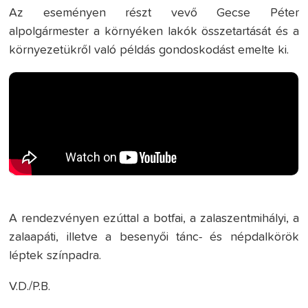
Az eseményen részt vevő Gecse Péter
alpolgármester a környéken lakók összetartását és a
környezetükről való példás gondoskodást emelte ki.
A rendezvényen ezúttal a botfai, a zalaszentmihályi, a
zalaapáti, illetve a besenyői tánc- és népdalkörök
léptek színpadra.
V.D./P.B.