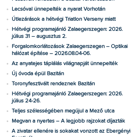
Lecsóval ünnepelték a nyarat Vorhotán
Útlezárások a hétvégi Triatlon Verseny miatt
Hétvégi programajánló Zalaegerszegen: 2026.
július 31 – augusztus 2.
Forgalomkorlátozások Zalaegerszegen – Optikai
hálózat építése – 2026.08.04-06.
Az anyatejes táplálás világnapját ünnepelték
Új óvoda épül Bazitán
Toronyfesztivált rendeznek Bazitán
Hétvégi programajánló Zalaegerszegen: 2026.
július 24-26.
Teljes szélességében megújul a Mező utca
Megvan a nyertes – A legjobb rajzokat díjazták
A zivatar ellenére is sokakat vonzott az Ebergényi