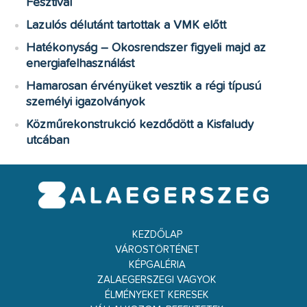
Fesztivál
Lazulós délutánt tartottak a VMK előtt
Hatékonyság – Okosrendszer figyeli majd az
energiafelhasználást
Hamarosan érvényüket vesztik a régi típusú
személyi igazolványok
Közműrekonstrukció kezdődött a Kisfaludy
utcában
KEZDŐLAP
VÁROSTÖRTÉNET
KÉPGALÉRIA
ZALAEGERSZEGI VAGYOK
ÉLMÉNYEKET KERESEK