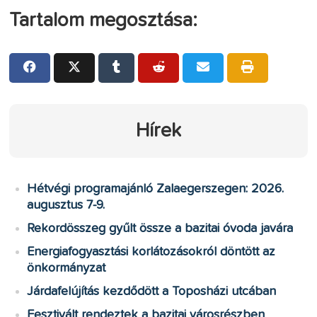
Tartalom megosztása:
Hírek
Hétvégi programajánló Zalaegerszegen: 2026.
augusztus 7-9.
Rekordösszeg gyűlt össze a bazitai óvoda javára
Energiafogyasztási korlátozásokról döntött az
önkormányzat
Járdafelújítás kezdődött a Toposházi utcában
Fesztivált rendeztek a bazitai városrészben