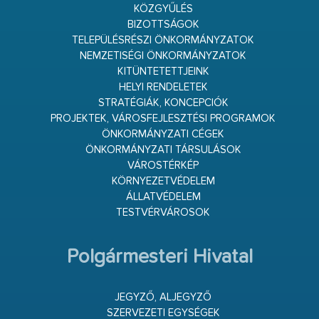
KÖZGYŰLÉS
BIZOTTSÁGOK
TELEPÜLÉSRÉSZI ÖNKORMÁNYZATOK
NEMZETISÉGI ÖNKORMÁNYZATOK
KITÜNTETETTJEINK
HELYI RENDELETEK
STRATÉGIÁK, KONCEPCIÓK
PROJEKTEK, VÁROSFEJLESZTÉSI PROGRAMOK
ÖNKORMÁNYZATI CÉGEK
ÖNKORMÁNYZATI TÁRSULÁSOK
VÁROSTÉRKÉP
KÖRNYEZETVÉDELEM
ÁLLATVÉDELEM
TESTVÉRVÁROSOK
Polgármesteri Hivatal
JEGYZŐ, ALJEGYZŐ
SZERVEZETI EGYSÉGEK