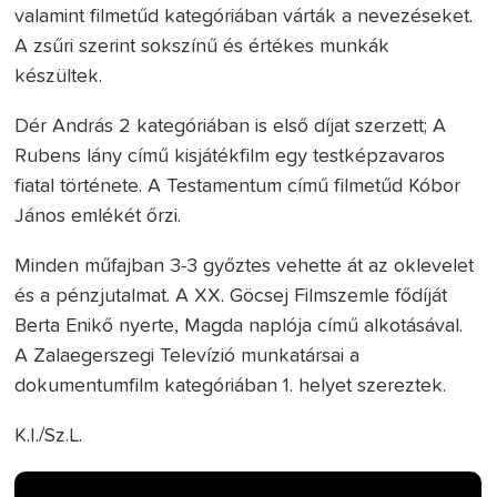
valamint filmetűd kategóriában várták a nevezéseket.
A zsűri szerint sokszínű és értékes munkák
készültek.
Dér András 2 kategóriában is első díjat szerzett; A
Rubens lány című kisjátékfilm egy testképzavaros
fiatal története. A Testamentum című filmetűd Kóbor
János emlékét őrzi.
Minden műfajban 3-3 győztes vehette át az oklevelet
és a pénzjutalmat. A XX. Göcsej Filmszemle fődíját
Berta Enikő nyerte, Magda naplója című alkotásával.
A Zalaegerszegi Televízió munkatársai a
dokumentumfilm kategóriában 1. helyet szereztek.
K.I./Sz.L.