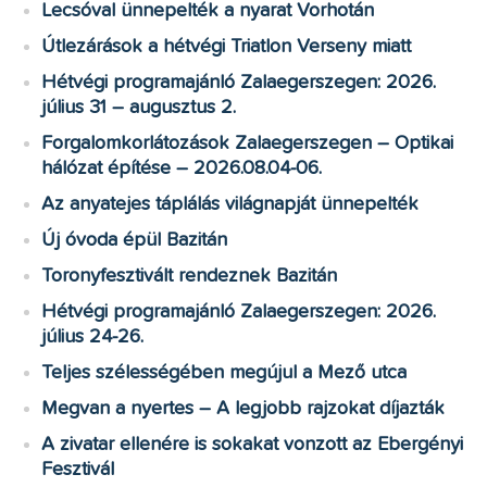
Lecsóval ünnepelték a nyarat Vorhotán
Útlezárások a hétvégi Triatlon Verseny miatt
Hétvégi programajánló Zalaegerszegen: 2026.
július 31 – augusztus 2.
Forgalomkorlátozások Zalaegerszegen – Optikai
hálózat építése – 2026.08.04-06.
Az anyatejes táplálás világnapját ünnepelték
Új óvoda épül Bazitán
Toronyfesztivált rendeznek Bazitán
Hétvégi programajánló Zalaegerszegen: 2026.
július 24-26.
Teljes szélességében megújul a Mező utca
Megvan a nyertes – A legjobb rajzokat díjazták
A zivatar ellenére is sokakat vonzott az Ebergényi
Fesztivál