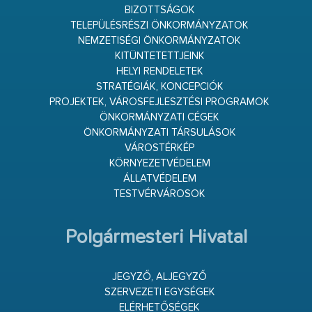
BIZOTTSÁGOK
TELEPÜLÉSRÉSZI ÖNKORMÁNYZATOK
NEMZETISÉGI ÖNKORMÁNYZATOK
KITÜNTETETTJEINK
HELYI RENDELETEK
STRATÉGIÁK, KONCEPCIÓK
PROJEKTEK, VÁROSFEJLESZTÉSI PROGRAMOK
ÖNKORMÁNYZATI CÉGEK
ÖNKORMÁNYZATI TÁRSULÁSOK
VÁROSTÉRKÉP
KÖRNYEZETVÉDELEM
ÁLLATVÉDELEM
TESTVÉRVÁROSOK
Polgármesteri Hivatal
JEGYZŐ, ALJEGYZŐ
SZERVEZETI EGYSÉGEK
ELÉRHETŐSÉGEK