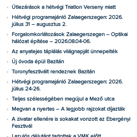
Útlezárások a hétvégi Triatlon Verseny miatt
Hétvégi programajánló Zalaegerszegen: 2026.
július 31 – augusztus 2.
Forgalomkorlátozások Zalaegerszegen – Optikai
hálózat építése – 2026.08.04-06.
Az anyatejes táplálás világnapját ünnepelték
Új óvoda épül Bazitán
Toronyfesztivált rendeznek Bazitán
Hétvégi programajánló Zalaegerszegen: 2026.
július 24-26.
Teljes szélességében megújul a Mező utca
Megvan a nyertes – A legjobb rajzokat díjazták
A zivatar ellenére is sokakat vonzott az Ebergényi
Fesztivál
Lazulós délutánt tartottak a VMK előtt