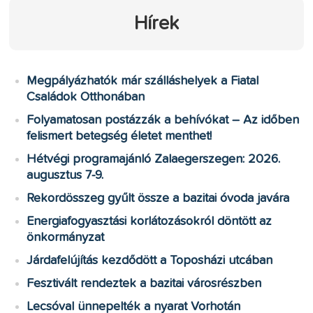
Hírek
Megpályázhatók már szálláshelyek a Fiatal
Családok Otthonában
Folyamatosan postázzák a behívókat – Az időben
felismert betegség életet menthet!
Hétvégi programajánló Zalaegerszegen: 2026.
augusztus 7-9.
Rekordösszeg gyűlt össze a bazitai óvoda javára
Energiafogyasztási korlátozásokról döntött az
önkormányzat
Járdafelújítás kezdődött a Toposházi utcában
Fesztivált rendeztek a bazitai városrészben
Lecsóval ünnepelték a nyarat Vorhotán