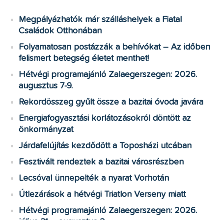
Megpályázhatók már szálláshelyek a Fiatal
Családok Otthonában
Folyamatosan postázzák a behívókat – Az időben
felismert betegség életet menthet!
Hétvégi programajánló Zalaegerszegen: 2026.
augusztus 7-9.
Rekordösszeg gyűlt össze a bazitai óvoda javára
Energiafogyasztási korlátozásokról döntött az
önkormányzat
Járdafelújítás kezdődött a Toposházi utcában
Fesztivált rendeztek a bazitai városrészben
Lecsóval ünnepelték a nyarat Vorhotán
Útlezárások a hétvégi Triatlon Verseny miatt
Hétvégi programajánló Zalaegerszegen: 2026.