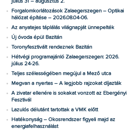
július 31 – augusztus 2.
Forgalomkorlátozások Zalaegerszegen – Optikai
hálózat építése – 2026.08.04-06.
Az anyatejes táplálás világnapját ünnepelték
Új óvoda épül Bazitán
Toronyfesztivált rendeznek Bazitán
Hétvégi programajánló Zalaegerszegen: 2026.
július 24-26.
Teljes szélességében megújul a Mező utca
Megvan a nyertes – A legjobb rajzokat díjazták
A zivatar ellenére is sokakat vonzott az Ebergényi
Fesztivál
Lazulós délutánt tartottak a VMK előtt
Hatékonyság – Okosrendszer figyeli majd az
energiafelhasználást