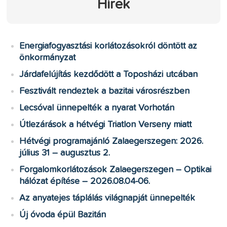
Hírek
Energiafogyasztási korlátozásokról döntött az
önkormányzat
Járdafelújítás kezdődött a Toposházi utcában
Fesztivált rendeztek a bazitai városrészben
Lecsóval ünnepelték a nyarat Vorhotán
Útlezárások a hétvégi Triatlon Verseny miatt
Hétvégi programajánló Zalaegerszegen: 2026.
július 31 – augusztus 2.
Forgalomkorlátozások Zalaegerszegen – Optikai
hálózat építése – 2026.08.04-06.
Az anyatejes táplálás világnapját ünnepelték
Új óvoda épül Bazitán