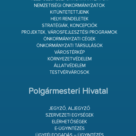
NEMZETISÉGI ÖNKORMÁNYZATOK
KITÜNTETETTJEINK
HELYI RENDELETEK
STRATÉGIÁK, KONCEPCIÓK
PROJEKTEK, VÁROSFEJLESZTÉSI PROGRAMOK
ÖNKORMÁNYZATI CÉGEK
ÖNKORMÁNYZATI TÁRSULÁSOK
VÁROSTÉRKÉP
KÖRNYEZETVÉDELEM
ÁLLATVÉDELEM
TESTVÉRVÁROSOK
Polgármesteri Hivatal
JEGYZŐ, ALJEGYZŐ
SZERVEZETI EGYSÉGEK
ELÉRHETŐSÉGEK
E-ÜGYINTÉZÉS
ÜGYFÉLFOGADÁS – ÜGYINTÉZÉS