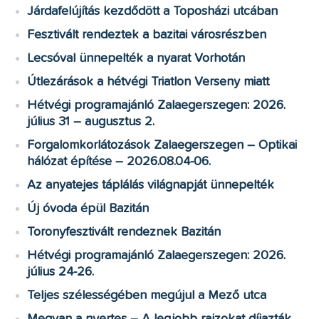
Járdafelújítás kezdődött a Toposházi utcában
Fesztivált rendeztek a bazitai városrészben
Lecsóval ünnepelték a nyarat Vorhotán
Útlezárások a hétvégi Triatlon Verseny miatt
Hétvégi programajánló Zalaegerszegen: 2026.
július 31 – augusztus 2.
Forgalomkorlátozások Zalaegerszegen – Optikai
hálózat építése – 2026.08.04-06.
Az anyatejes táplálás világnapját ünnepelték
Új óvoda épül Bazitán
Toronyfesztivált rendeznek Bazitán
Hétvégi programajánló Zalaegerszegen: 2026.
július 24-26.
Teljes szélességében megújul a Mező utca
Megvan a nyertes – A legjobb rajzokat díjazták