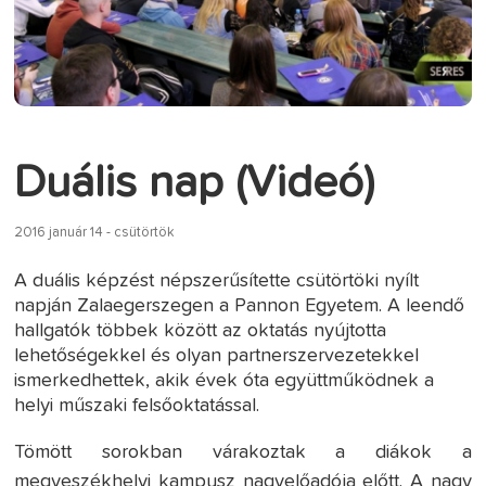
Duális nap (Videó)
2016 január 14 - csütörtök
A duális képzést népszerűsítette csütörtöki nyílt
napján Zalaegerszegen a Pannon Egyetem. A leendő
hallgatók többek között az oktatás nyújtotta
lehetőségekkel és olyan partnerszervezetekkel
ismerkedhettek, akik évek óta együttműködnek a
helyi műszaki felsőoktatással.
Tömött sorokban várakoztak a diákok a
megyeszékhelyi kampusz nagyelőadója előtt. A nagy