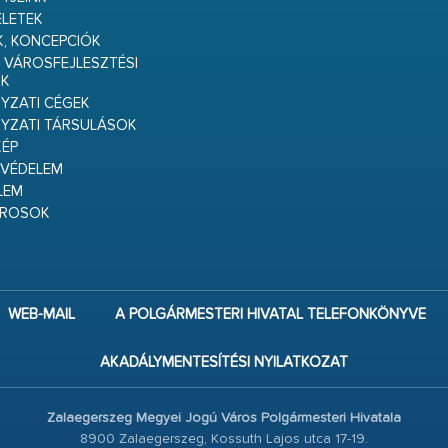
ELETEK
K, KONCEPCIÓK
 VÁROSFEJLESZTÉSI
K
ZATI CÉGEK
YZATI TÁRSULÁSOK
ÉP
VÉDELEM
LEM
ÁROSOK
WEB-MAIL
A POLGÁRMESTERI HIVATAL TELEFONKÖNYVE
AKADÁLYMENTESÍTÉSI NYILATKOZAT
Zalaegerszeg Megyei Jogú Város Polgármesteri Hivatala
8900 Zalaegerszeg, Kossuth Lajos utca 17-19.