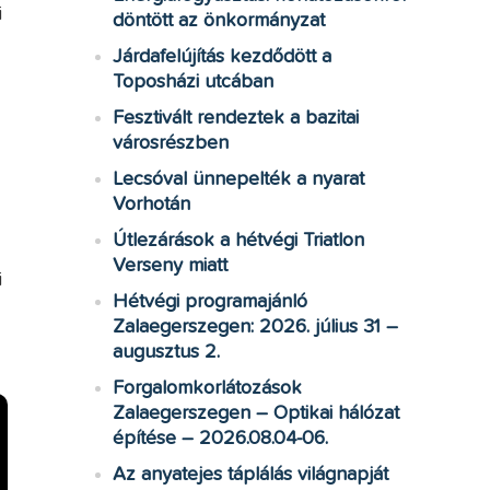
i
döntött az önkormányzat
Járdafelújítás kezdődött a
Toposházi utcában
Fesztivált rendeztek a bazitai
városrészben
Lecsóval ünnepelték a nyarat
Vorhotán
Útlezárások a hétvégi Triatlon
Verseny miatt
i
Hétvégi programajánló
Zalaegerszegen: 2026. július 31 –
augusztus 2.
Forgalomkorlátozások
Zalaegerszegen – Optikai hálózat
építése – 2026.08.04-06.
Az anyatejes táplálás világnapját