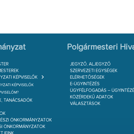
ányzat
Polgármesteri Hiva
STER
JEGYZŐ, ALJEGYZŐ
ESTEREK
SZERVEZETI EGYSÉGEK
ZATI KÉPVISELŐK
ELÉRHETŐSÉGEK
E-ÜGYINTÉZÉS
ZATI KÉPVISELŐK
ÜGYFÉLFOGADÁS – ÜGYINTÉZ
ÉPVISELŐM?
KÖZÉRDEKŰ ADATOK
K, TANÁCSADÓK
VÁLASZTÁSOK
S
GOK
RÉSZI ÖNKORMÁNYZATOK
GI ÖNKORMÁNYZATOK
TJEINK