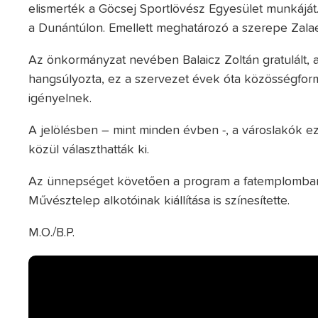
elismerték a Göcsej Sportlövész Egyesület munkáját.
a Dunántúlon. Emellett meghatározó a szerepe Zal
Az önkormányzat nevében Balaicz Zoltán gratulált, 
hangsúlyozta, ez a szervezet évek óta közösségformá
igényelnek.
A jelölésben – mint minden évben -, a városlakók ez
közül választhatták ki.
Az ünnepséget követően a program a fatemplomban 
Művésztelep alkotóinak kiállítása is színesítette.
M.O./B.P.