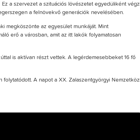
 Ez a szervezet a szituációs lövészetet egyedüliként végz
aegerszegen a felnövekvő generációk nevelésében.
aki megköszönte az egyesület munkáját. Mint
ló erő a városban, amit az itt lakók folyamatosan
úttal is aktívan részt vettek. A legérdemesebbeket 16 fő
folytatódott. A napot a XX. Zalaszentgyörgyi Nemzetköz