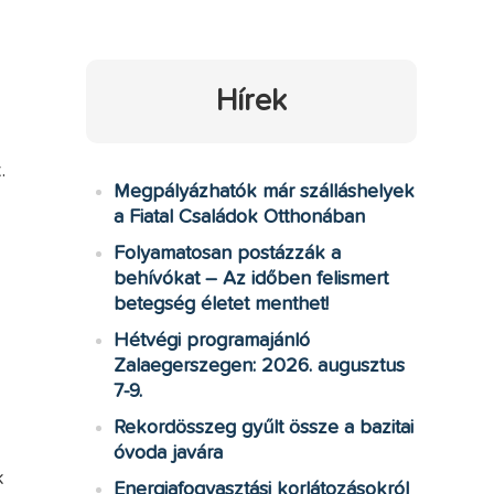
Hírek
.
Megpályázhatók már szálláshelyek
a Fiatal Családok Otthonában
Folyamatosan postázzák a
behívókat – Az időben felismert
betegség életet menthet!
Hétvégi programajánló
Zalaegerszegen: 2026. augusztus
7-9.
Rekordösszeg gyűlt össze a bazitai
óvoda javára
k
Energiafogyasztási korlátozásokról