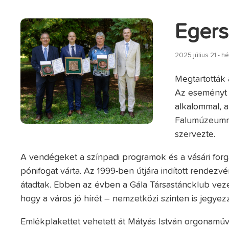
Eger
2025 július 21 - hé
Megtartották 
Az eseményt 
alkalommal, a
Falumúzeumma
szervezte.
A vendégeket a színpadi programok és a vásári forg
pónifogat várta. Az 1999-ben útjára indított rendezvé
átadtak. Ebben az évben a Gála Társastáncklub vezet
hogy a város jó hírét – nemzetközi szinten is jegyez
Emlékplakettet vehetett át Mátyás István orgonamű