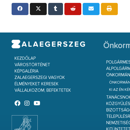
Önkorm
KEZDŐLAP
POLGÁRME
VÁROSTÖRTÉNET
ALPOLGÁRM
KÉPGALÉRIA
ÖNKORMÁNY
ZALAEGERSZEGI VAGYOK
ÖNKORMÁNY
ÉLMÉNYEKET KERESEK
KI AZ ÉN K
VÁLLALKOZOM, BEFEKTETEK
TANÁCSNO
KÖZGYŰLÉ
BIZOTTSÁ
TELEPÜLÉS
NEMZETISÉ
KITÜNTETET