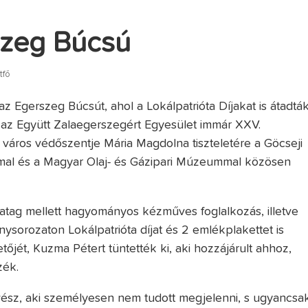
szeg Búcsú
tfő
az Egerszeg Búcsút, ahol a Lokálpatrióta Díjakat is átadták
az Együtt Zalaegerszegért Egyesület immár XXV.
 város védőszentje Mária Magdolna tiszteletére a Göcseji
l és a Magyar Olaj- és Gázipari Múzeummal közösen
atag mellett hagyományos kézműves foglalkozás, illetve
nysorozaton Lokálpatrióta díjat és 2 emlékplakettet is
őjét, Kuzma Pétert tüntették ki, aki hozzájárult ahhoz,
zék.
vész, aki személyesen nem tudott megjelenni, s ugyancsa