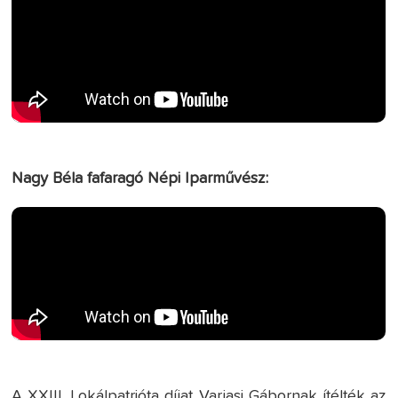
Nagy Béla fafaragó Népi Iparművész:
A XXIII. Lokálpatrióta díjat Varjasi Gábornak ítélték az