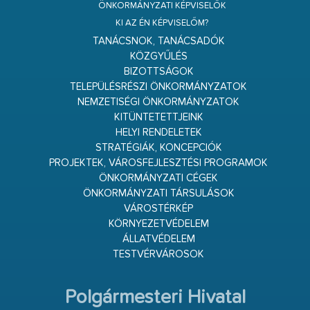
ÖNKORMÁNYZATI KÉPVISELŐK
KI AZ ÉN KÉPVISELŐM?
TANÁCSNOK, TANÁCSADÓK
KÖZGYŰLÉS
BIZOTTSÁGOK
TELEPÜLÉSRÉSZI ÖNKORMÁNYZATOK
NEMZETISÉGI ÖNKORMÁNYZATOK
KITÜNTETETTJEINK
HELYI RENDELETEK
STRATÉGIÁK, KONCEPCIÓK
PROJEKTEK, VÁROSFEJLESZTÉSI PROGRAMOK
ÖNKORMÁNYZATI CÉGEK
ÖNKORMÁNYZATI TÁRSULÁSOK
VÁROSTÉRKÉP
KÖRNYEZETVÉDELEM
ÁLLATVÉDELEM
TESTVÉRVÁROSOK
Polgármesteri Hivatal