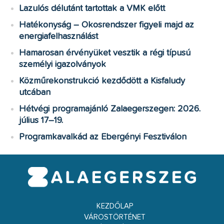
Lazulós délutánt tartottak a VMK előtt
Hatékonyság – Okosrendszer figyeli majd az
energiafelhasználást
Hamarosan érvényüket vesztik a régi típusú
személyi igazolványok
Közműrekonstrukció kezdődött a Kisfaludy
utcában
Hétvégi programajánló Zalaegerszegen: 2026.
július 17–19.
Programkavalkád az Ebergényi Fesztiválon
KEZDŐLAP
VÁROSTÖRTÉNET