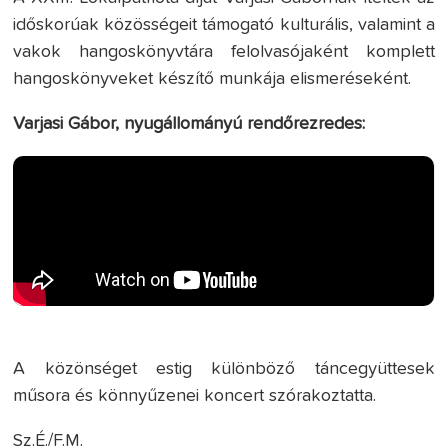
időskorúak közösségeit támogató kulturális, valamint a
vakok hangoskönyvtára felolvasójaként komplett
hangoskönyveket készítő munkája elismeréseként.
Varjasi Gábor, nyugállományú rendőrezredes:
A közönséget estig különböző táncegyüttesek
műsora és könnyűzenei koncert szórakoztatta.
Sz.É./F.M.