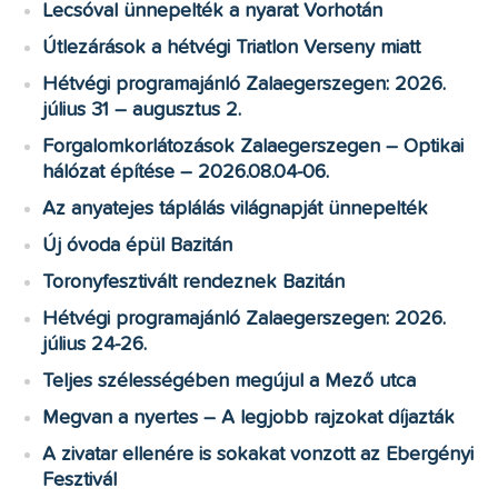
Lecsóval ünnepelték a nyarat Vorhotán
Útlezárások a hétvégi Triatlon Verseny miatt
Hétvégi programajánló Zalaegerszegen: 2026.
július 31 – augusztus 2.
Forgalomkorlátozások Zalaegerszegen – Optikai
hálózat építése – 2026.08.04-06.
Az anyatejes táplálás világnapját ünnepelték
Új óvoda épül Bazitán
Toronyfesztivált rendeznek Bazitán
Hétvégi programajánló Zalaegerszegen: 2026.
július 24-26.
Teljes szélességében megújul a Mező utca
Megvan a nyertes – A legjobb rajzokat díjazták
A zivatar ellenére is sokakat vonzott az Ebergényi
Fesztivál