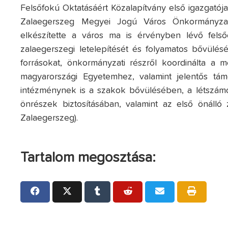
Felsőfokú Oktatásáért Közalapítvány első igazgatój
Zalaegerszeg Megyei Jogú Város Önkormányzat
elkészítette a város ma is érvényben lévő felsőok
zalaegerszegi letelepítését és folyamatos bővülésé
forrásokat, önkormányzati részről koordinálta a m
magyarországi Egyetemhez, valamint jelentős támo
intézménynek is a szakok bővülésében, a létszám
önrészek biztosításában, valamint az első önálló 
Zalaegerszeg).
Tartalom megosztása: