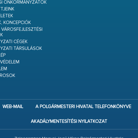
GI ÖNKORMÁNYZATOK
TJEINK
ELETEK
K, KONCEPCIÓK
 VÁROSFEJLESZTÉSI
K
ZATI CÉGEK
YZATI TÁRSULÁSOK
ÉP
VÉDELEM
LEM
ÁROSOK
WEB-MAIL
A POLGÁRMESTERI HIVATAL TELEFONKÖNYVE
AKADÁLYMENTESÍTÉSI NYILATKOZAT