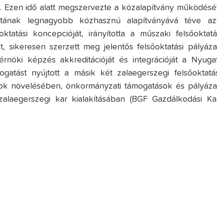
a. Ezen idő alatt megszervezte a közalapítvány működését
ának legnagyobb közhasznú alapítványává téve azt
tatási koncepcióját, irányította a műszaki felsőoktatá
t, sikeresen szerzett meg jelentős felsőoktatási pályázat
érnöki képzés akkreditációját és integrációját a Nyugat
gatást nyújtott a másik két zalaegerszegi felsőoktatás
ok növelésében, önkormányzati támogatások és pályázat
zalaegerszegi kar kialakításában (BGF Gazdálkodási Kar