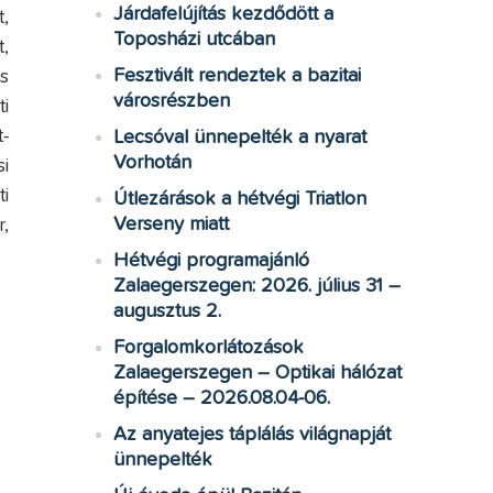
Járdafelújítás kezdődött a
,
Toposházi utcában
,
Fesztivált rendeztek a bazitai
s
városrészben
i
-
Lecsóval ünnepelték a nyarat
Vorhotán
i
i
Útlezárások a hétvégi Triatlon
Verseny miatt
,
Hétvégi programajánló
Zalaegerszegen: 2026. július 31 –
augusztus 2.
Forgalomkorlátozások
Zalaegerszegen – Optikai hálózat
építése – 2026.08.04-06.
Az anyatejes táplálás világnapját
ünnepelték