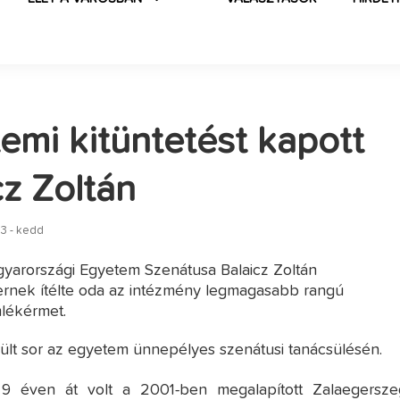
emi kitüntetést kapott
cz Zoltán
3 - kedd
yarországi Egyetem Szenátusa Balaicz Zoltán
ernek ítélte oda az intézmény legmagasabb rangú
mlékérmet.
rült sor az egyetem ünnepélyes szenátusi tanácsülésén.
, 9 éven át volt a 2001-ben megalapított Zalaegersze