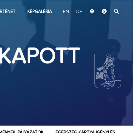
ugrás a fő tartalomhoz
RTÉNET
KÉPGALÉRIA
EN
DE
 KAPOTT
MÉNYEK, PÁLYÁZATOK
EGERSZEG KÁRTYA IGÉNYLÉS