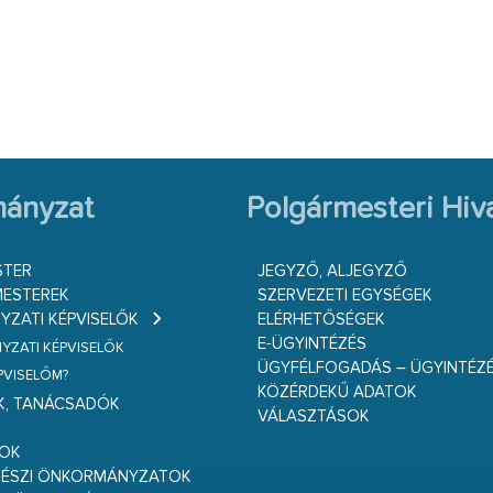
ányzat
Polgármesteri Hiva
STER
JEGYZŐ, ALJEGYZŐ
ESTEREK
SZERVEZETI EGYSÉGEK
ZATI KÉPVISELŐK
ELÉRHETŐSÉGEK
E-ÜGYINTÉZÉS
ZATI KÉPVISELŐK
ÜGYFÉLFOGADÁS – ÜGYINTÉZ
ÉPVISELŐM?
KÖZÉRDEKŰ ADATOK
K, TANÁCSADÓK
VÁLASZTÁSOK
S
GOK
RÉSZI ÖNKORMÁNYZATOK