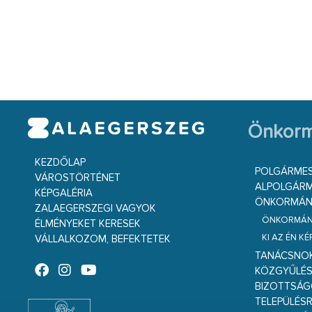
Önkorm
KEZDŐLAP
POLGÁRME
VÁROSTÖRTÉNET
ALPOLGÁRM
KÉPGALÉRIA
ÖNKORMÁNY
ZALAEGERSZEGI VAGYOK
ÖNKORMÁNY
ÉLMÉNYEKET KERESEK
KI AZ ÉN K
VÁLLALKOZOM, BEFEKTETEK
TANÁCSNO
KÖZGYŰLÉ
BIZOTTSÁ
TELEPÜLÉS