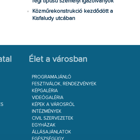
régi típusú személyi igazolványok
Közműrekonstrukció kezdődött a
Kisfaludy utcában
tal
Élet a városban
PROGRAMAJÁNLÓ
FESZTIVÁLOK, RENDEZVÉNYEK
KÉPGALÉRIA
VIDEÓGALÉRIA
ÉS
KÉPEK A VÁROSRÓL
INTÉZMÉNYEK
CIVIL SZERVEZETEK
EGYHÁZAK
ÁLLÁSAJÁNLATOK
EGÉSZSÉGÜGY