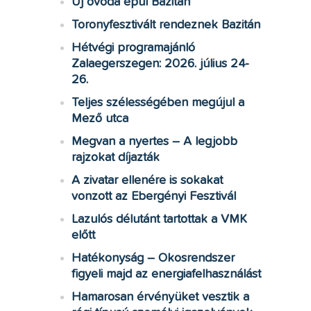
Új óvoda épül Bazitán
Toronyfesztivált rendeznek Bazitán
Hétvégi programajánló
Zalaegerszegen: 2026. július 24-
26.
Teljes szélességében megújul a
Mező utca
Megvan a nyertes – A legjobb
rajzokat díjazták
A zivatar ellenére is sokakat
vonzott az Ebergényi Fesztivál
Lazulós délutánt tartottak a VMK
előtt
Hatékonyság – Okosrendszer
figyeli majd az energiafelhasználást
Hamarosan érvényüket vesztik a