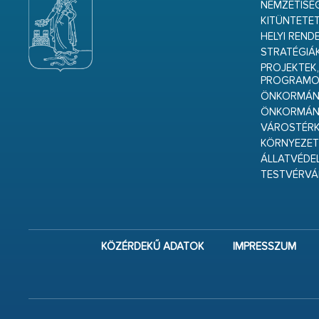
NEMZETISÉ
KITÜNTETET
HELYI REND
STRATÉGIÁ
PROJEKTEK,
PROGRAMO
ÖNKORMÁNY
ÖNKORMÁN
VÁROSTÉRK
KÖRNYEZET
ÁLLATVÉDE
TESTVÉRV
KÖZÉRDEKŰ ADATOK
IMPRESSZUM