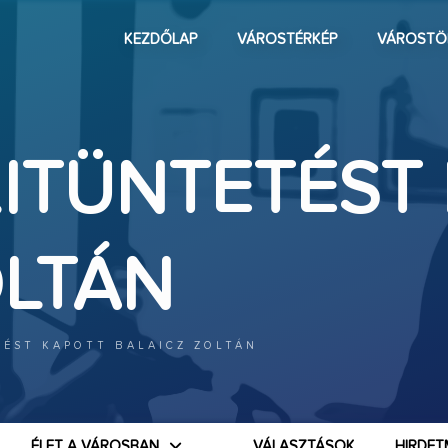
KEZDŐLAP
VÁROSTÉRKÉP
VÁROSTÖ
KITÜNTETÉST
OLTÁN
TÉST KAPOTT BALAICZ ZOLTÁN
ÉLET A VÁROSBAN
VÁLASZTÁSOK
HIRDET