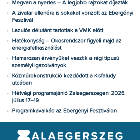
Megvan a nyertes – A legjobb rajzokat díjazták
A zivatar ellenére is sokakat vonzott az Ebergényi
Fesztivál
Lazulós délutánt tartottak a VMK előtt
Hatékonyság – Okosrendszer figyeli majd az
energiafelhasználást
Hamarosan érvényüket vesztik a régi típusú
személyi igazolványok
Közműrekonstrukció kezdődött a Kisfaludy
utcában
Hétvégi programajánló Zalaegerszegen: 2026.
július 17–19.
Programkavalkád az Ebergényi Fesztiválon