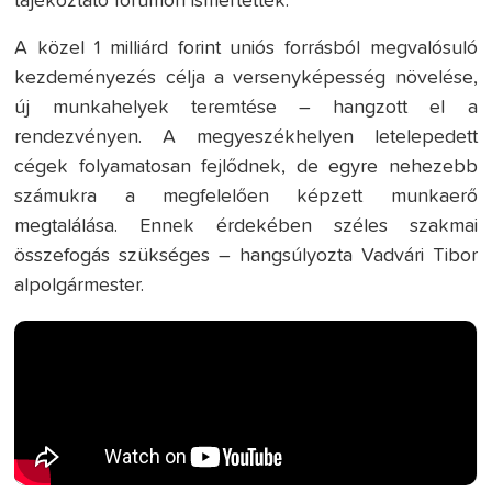
tájékoztató fórumon ismertették.
A közel 1 milliárd forint uniós forrásból megvalósuló
kezdeményezés célja a versenyképesség növelése,
új munkahelyek teremtése – hangzott el a
rendezvényen. A megyeszékhelyen letelepedett
cégek folyamatosan fejlődnek, de egyre nehezebb
számukra a megfelelően képzett munkaerő
megtalálása. Ennek érdekében széles szakmai
összefogás szükséges – hangsúlyozta Vadvári Tibor
alpolgármester.