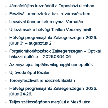
Járdafelújítás kezdődött a Toposházi utcában
Fesztivált rendeztek a bazitai városrészben
Lecsóval ünnepelték a nyarat Vorhotán
Útlezárások a hétvégi Triatlon Verseny miatt
Hétvégi programajánló Zalaegerszegen: 2026.
július 31 – augusztus 2.
Forgalomkorlátozások Zalaegerszegen – Optikai
hálózat építése – 2026.08.04-06.
Az anyatejes táplálás világnapját ünnepelték
Új óvoda épül Bazitán
Toronyfesztivált rendeznek Bazitán
Hétvégi programajánló Zalaegerszegen: 2026.
július 24-26.
Teljes szélességében megújul a Mező utca