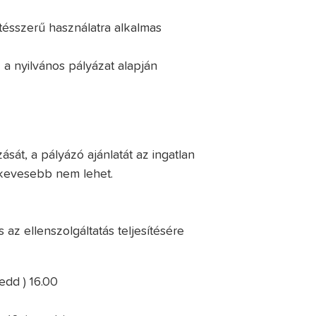
tésszerű használatra alkalmas
 a nyilvános pályázat alapján
sát, a pályázó ajánlatát az ingatlan
l kevesebb nem lehet.
s az ellenszolgáltatás teljesítésére
edd ) 16.00