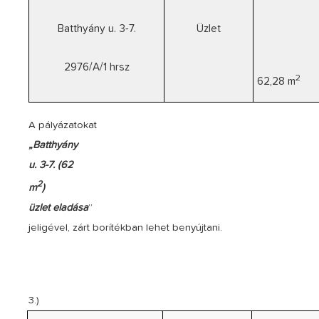
Batthyány u. 3-7.
Üzlet
2976/A/1 hrsz
2
62,28 m
A pályázatokat
„Batthyány
u. 3-7. (
62
2
m
)
üzlet
eladása
”
jeligével, zárt borítékban lehet benyújtani.
3.)