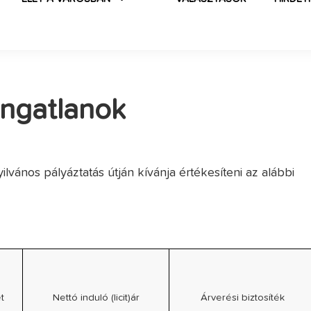
ingatlanok
ános pályáztatás útján kívánja értékesíteni az alábbi
t
Nettó induló (licit)ár
Árverési biztosíték