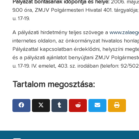
Pályázat bontásának időpontja és helye:
2006. május 
9.00 óra, ZMJV Polgármesteri Hivatal 401. tárgyalój
u. 17-19.
A pályázati hirdetmény teljes szövege a
www.zalaeg
internetes oldalon, az önkormányzat hivatalos honla
Pályázattal kapcsolatban érdeklődni, helyszíni megt
és a pályázati ajánlatot benyújtani ZMJV Polgármest
u. 17-19. IV. emelet, 403. sz. irodában (telefon: 92/502
Tartalom megosztása: