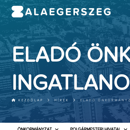
ELADÓ ÖN
INGATLANO
KEZDŐLAP
HÍREK
ELADÓ ÖNKORMÁNYZ
ÖNKORMÁNYZAT
POLGÁRMESTERI HIVATAL