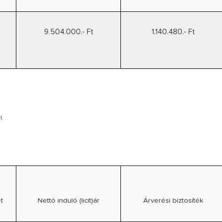
9.504.000.- Ft
1.140.480.- Ft
i.
t
Nettó induló (licit)ár
Árverési biztosíték