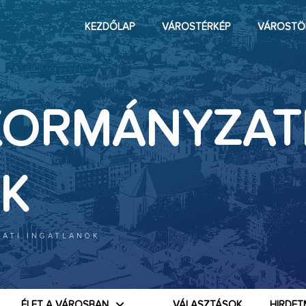
KEZDŐLAP
VÁROSTÉRKÉP
VÁROSTÖ
KORMÁNYZAT
K
ATI INGATLANOK
ÉLET A VÁROSBAN
VÁLASZTÁSOK
HIRDET