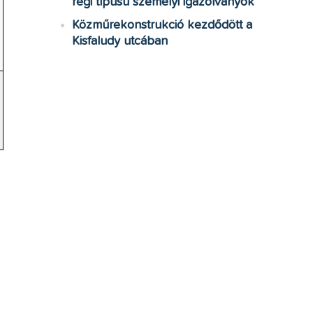
régi típusú személyi igazolványok
Közműrekonstrukció kezdődött a
Kisfaludy utcában