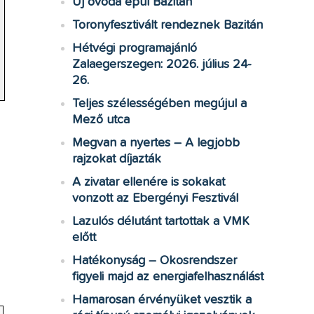
Új óvoda épül Bazitán
Toronyfesztivált rendeznek Bazitán
Hétvégi programajánló
Zalaegerszegen: 2026. július 24-
26.
Teljes szélességében megújul a
Mező utca
Megvan a nyertes – A legjobb
rajzokat díjazták
A zivatar ellenére is sokakat
vonzott az Ebergényi Fesztivál
Lazulós délutánt tartottak a VMK
előtt
Hatékonyság – Okosrendszer
figyeli majd az energiafelhasználást
Hamarosan érvényüket vesztik a