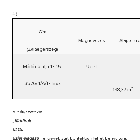
4.)
Cím
Megnevezés
Alapterüle
(Zalaegerszeg)
Mártírok útja 13-15.
Üzlet
3526/4/A/17 hrsz
2
138,37 m
A pályázatokat
„Mártírok
út
15.
üzlet eladása
” jeligével, zárt borítékban lehet benyújtani.