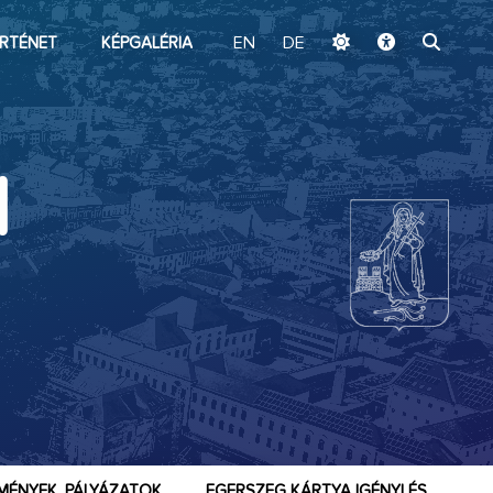
ugrás a fő tartalomhoz
RTÉNET
KÉPGALÉRIA
EN
DE
I
MÉNYEK, PÁLYÁZATOK
EGERSZEG KÁRTYA IGÉNYLÉS