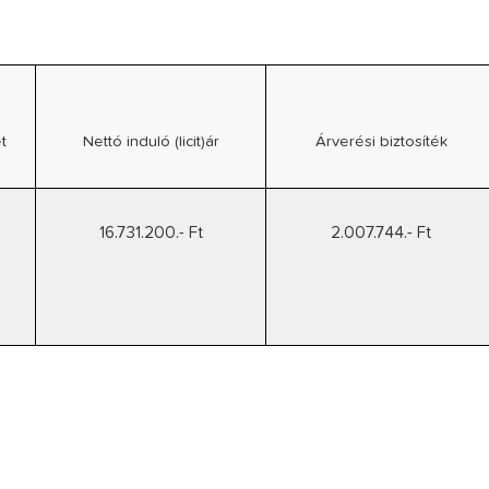
t
Nettó induló (licit)ár
Árverési biztosíték
16.731.200.- Ft
2.007.744.- Ft