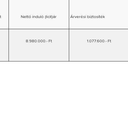
t
Nettó induló (licit)ár
Árverési biztosíték
8.980.000.- Ft
1.077.600.- Ft