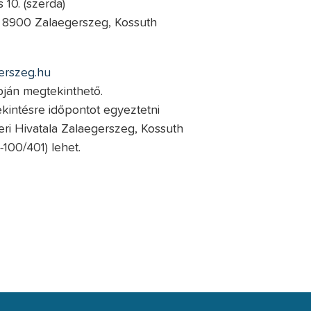
10. (szerda)
a; 8900 Zalaegerszeg, Kossuth
erszeg.hu
pján megtekinthető.
ekintésre időpontot egyeztetni
eri Hivatala Zalaegerszeg, Kossuth
-100/401) lehet.