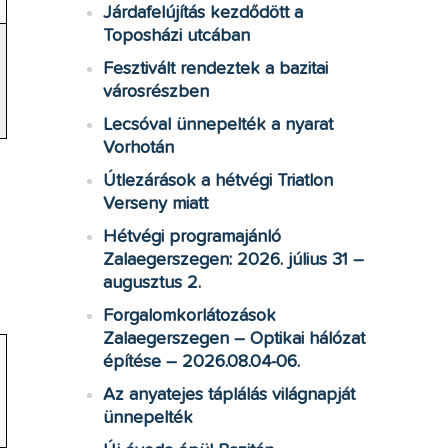
Járdafelújítás kezdődött a
Toposházi utcában
Fesztivált rendeztek a bazitai
városrészben
Lecsóval ünnepelték a nyarat
Vorhotán
Útlezárások a hétvégi Triatlon
Verseny miatt
Hétvégi programajánló
Zalaegerszegen: 2026. július 31 –
augusztus 2.
Forgalomkorlátozások
Zalaegerszegen – Optikai hálózat
építése – 2026.08.04-06.
Az anyatejes táplálás világnapját
ünnepelték