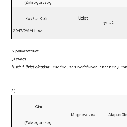
(Zalaegerszeg)
Üzlet
Kovács K.tér 1.
2
33 m
2947/2/A/4 hrsz
A pályázatokat
„Kovács
K. tér 1. üzlet eladása
” jeligével, zárt borítékban lehet benyújtan
2.)
Cím
Megnevezés
Alapterüle
(Zalaegerszeg)