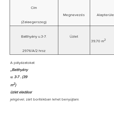
Cím
Megnevezés
Alapterüle
(Zalaegerszeg)
Batthyány u.3-7.
Üzlet
2
39,70 m
2976/A/2 hrsz
A pályázatokat
„Batthyány
u. 3-7 . (
39
2
m
)
üzlet eladása
”
jeligével, zárt borítékban lehet benyújtani.