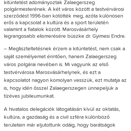
kitüntetést adományoztak Zalaegerszeg
polgármesterének. A két város között a testvérvárosi
szerződést 1996-ban kötötték meg, azóta különösen
erős a kapcsolat a kultúra és a sport területén
valamint a fiatalok között. Marosvásárhely
legrangosabb elismerésére büszke dr. Gyimesi Endre.
– Megtiszteltetésnek érzem a kitüntetést, nem csak a
saját személyemet érintően, hanem Zalaegerszeg
város polgárai nevében is. Mi vagyunk az első
testvérvárosa Marosvásárhelynek, és ezt a
kapcsolatot nagyon komolyan vesszük, ezt mutatja az
is, hogy idén ősszel Zalaegerszegen ünnepeljük a
tízéves jubileumunkat.
A hivatalos delegációk látogatásán kívül az oktatás,
kultúra, a gazdaság és a civil szféra különböző
területein már eljutottunk odáig, hogy barátságok