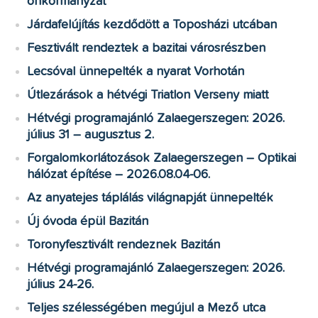
önkormányzat
Járdafelújítás kezdődött a Toposházi utcában
Fesztivált rendeztek a bazitai városrészben
Lecsóval ünnepelték a nyarat Vorhotán
Útlezárások a hétvégi Triatlon Verseny miatt
Hétvégi programajánló Zalaegerszegen: 2026.
július 31 – augusztus 2.
Forgalomkorlátozások Zalaegerszegen – Optikai
hálózat építése – 2026.08.04-06.
Az anyatejes táplálás világnapját ünnepelték
Új óvoda épül Bazitán
Toronyfesztivált rendeznek Bazitán
Hétvégi programajánló Zalaegerszegen: 2026.
július 24-26.
Teljes szélességében megújul a Mező utca