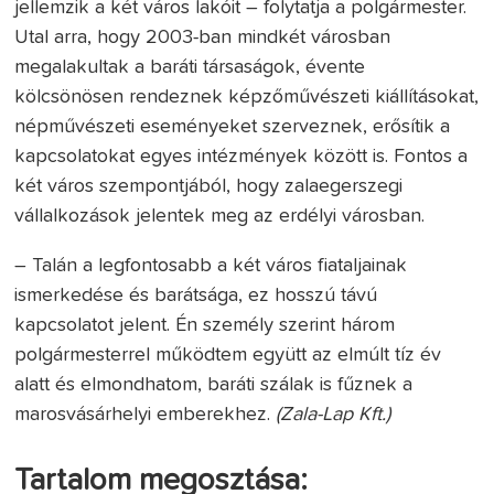
jellemzik a két város lakóit – folytatja a polgármester.
Utal arra, hogy 2003-ban mindkét városban
megalakultak a baráti társaságok, évente
kölcsönösen rendeznek képzőművészeti kiállításokat,
népművészeti eseményeket szerveznek, erősítik a
kapcsolatokat egyes intézmények között is. Fontos a
két város szempontjából, hogy zalaegerszegi
vállalkozások jelentek meg az erdélyi városban.
– Talán a legfontosabb a két város fiataljainak
ismerkedése és barátsága, ez hosszú távú
kapcsolatot jelent. Én személy szerint három
polgármesterrel működtem együtt az elmúlt tíz év
alatt és elmondhatom, baráti szálak is fűznek a
marosvásárhelyi emberekhez.
(Zala-Lap Kft.)
Tartalom megosztása: