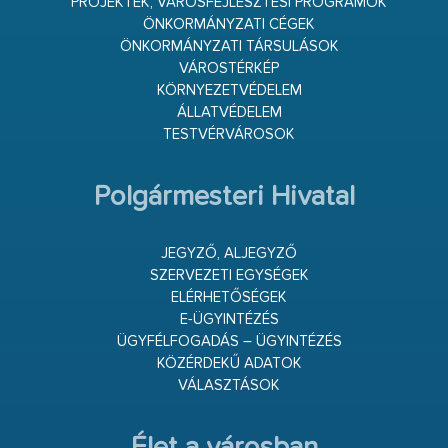
PROJEKTEK, VÁROSFEJLESZTÉSI PROGRAMOK
ÖNKORMÁNYZATI CÉGEK
ÖNKORMÁNYZATI TÁRSULÁSOK
VÁROSTÉRKÉP
KÖRNYEZETVÉDELEM
ÁLLATVÉDELEM
TESTVÉRVÁROSOK
Polgármesteri Hivatal
JEGYZŐ, ALJEGYZŐ
SZERVEZETI EGYSÉGEK
ELÉRHETŐSÉGEK
E-ÜGYINTÉZÉS
ÜGYFÉLFOGADÁS – ÜGYINTÉZÉS
KÖZÉRDEKŰ ADATOK
VÁLASZTÁSOK