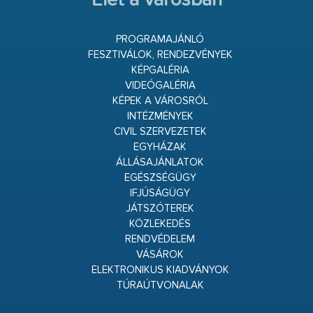
Élet a városban
PROGRAMAJÁNLÓ
FESZTIVÁLOK, RENDEZVÉNYEK
KÉPGALÉRIA
VIDEÓGALÉRIA
KÉPEK A VÁROSRÓL
INTÉZMÉNYEK
CIVIL SZERVEZETEK
EGYHÁZAK
ÁLLÁSAJÁNLATOK
EGÉSZSÉGÜGY
IFJÚSÁGÜGY
JÁTSZÓTEREK
KÖZLEKEDÉS
RENDVÉDELEM
VÁSÁROK
ELEKTRONIKUS KIADVÁNYOK
TÚRAÚTVONALAK