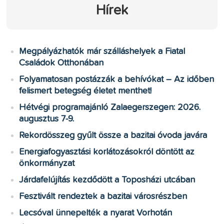
Hírek
Megpályázhatók már szálláshelyek a Fiatal
Családok Otthonában
Folyamatosan postázzák a behívókat – Az időben
felismert betegség életet menthet!
Hétvégi programajánló Zalaegerszegen: 2026.
augusztus 7-9.
Rekordösszeg gyűlt össze a bazitai óvoda javára
Energiafogyasztási korlátozásokról döntött az
önkormányzat
Járdafelújítás kezdődött a Toposházi utcában
Fesztivált rendeztek a bazitai városrészben
Lecsóval ünnepelték a nyarat Vorhotán