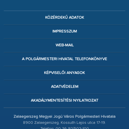
KÖZÉRDEKŰ ADATOK
IMPRESSZUM
WEB-MAIL
A POLGÁRMESTERI HIVATAL TELEFONKÖNYVE
KÉPVISELŐI ANYAGOK
ADATVÉDELEM
AKADÁLYMENTESÍTÉSI NYILATKOZAT
Zalaegerszeg Megyei Jogú Város Polgármesteri Hivatala
8900 Zalaegerszeg, Kossuth Lajos utca 17-19.
Telefon: 00 36 92/502-100