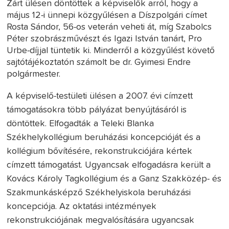
Zárt ülésen döntöttek a képviselők arról, hogy a
május 12-i ünnepi közgyűlésen a Díszpolgári címet
Rosta Sándor, 56-os veterán veheti át, míg Szabolcs
Péter szobrászművészt és Igazi István tanárt, Pro
Urbe-díjjal tüntetik ki. Minderről a közgyűlést követő
sajtótájékoztatón számolt be dr. Gyimesi Endre
polgármester.
A képviselő-testületi ülésen a 2007. évi címzett
támogatásokra több pályázat benyújtásáról is
döntöttek. Elfogadták a Teleki Blanka
Székhelykollégium beruházási koncepcióját és a
kollégium bővítésére, rekonstrukciójára kértek
címzett támogatást. Ugyancsak elfogadásra került a
Kovács Károly Tagkollégium és a Ganz Szakközép- és
Szakmunkásképző Székhelyiskola beruházási
koncepciója. Az oktatási intézmények
rekonstrukciójának megvalósítására ugyancsak