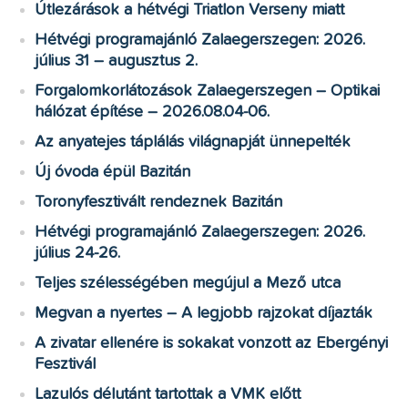
Útlezárások a hétvégi Triatlon Verseny miatt
Hétvégi programajánló Zalaegerszegen: 2026.
július 31 – augusztus 2.
Forgalomkorlátozások Zalaegerszegen – Optikai
hálózat építése – 2026.08.04-06.
Az anyatejes táplálás világnapját ünnepelték
Új óvoda épül Bazitán
Toronyfesztivált rendeznek Bazitán
Hétvégi programajánló Zalaegerszegen: 2026.
július 24-26.
Teljes szélességében megújul a Mező utca
Megvan a nyertes – A legjobb rajzokat díjazták
A zivatar ellenére is sokakat vonzott az Ebergényi
Fesztivál
Lazulós délutánt tartottak a VMK előtt