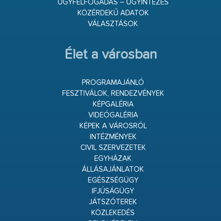
ÜGYFÉLFOGADÁS – ÜGYINTÉZÉS
KÖZÉRDEKŰ ADATOK
VÁLASZTÁSOK
Élet a városban
PROGRAMAJÁNLÓ
FESZTIVÁLOK, RENDEZVÉNYEK
KÉPGALÉRIA
VIDEÓGALÉRIA
KÉPEK A VÁROSRÓL
INTÉZMÉNYEK
CIVIL SZERVEZETEK
EGYHÁZAK
ÁLLÁSAJÁNLATOK
EGÉSZSÉGÜGY
IFJÚSÁGÜGY
JÁTSZÓTEREK
KÖZLEKEDÉS