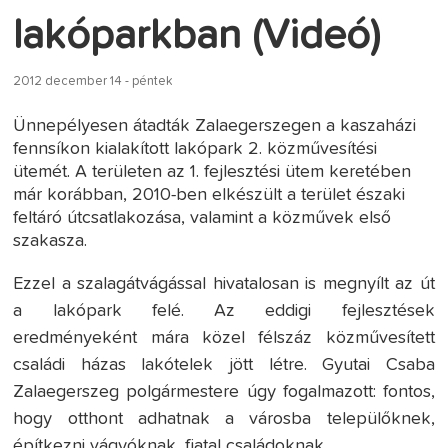
lakóparkban (Videó)
2012 december 14 - péntek
Ünnepélyesen átadták Zalaegerszegen a kaszaházi
fennsíkon kialakított lakópark 2. közművesítési
ütemét. A területen az 1. fejlesztési ütem keretében
már korábban, 2010-ben elkészült a terület északi
feltáró útcsatlakozása, valamint a közművek első
szakasza.
Ezzel a szalagátvágással hivatalosan is megnyílt az út
a lakópark felé. Az eddigi fejlesztések
eredményeként mára közel félszáz közművesített
családi házas lakótelek jött létre. Gyutai Csaba
Zalaegerszeg polgármestere úgy fogalmazott: fontos,
hogy otthont adhatnak a városba települőknek,
építkezni vágyóknak, fiatal családoknak.