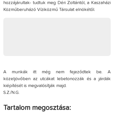
hozzájárultak- tudtuk meg Déri Zoltántól, a Kaszaházi
Közműberuházó Víziközmű Társulat elnökétől.
A munkák itt még nem fejeződtek be. A
közeljövőben az utcákat lebetonozzák és a járdák
kiépítését is megvalósítják majd.
S.Z./N.G.
Tartalom megosztása: