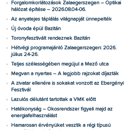
Forgalomkorlátozások Zalaegerszegen – Optikai
hálózat építése – 2026.08.04-06.
Az anyatejes táplálás világnapját ünnepelték
Új óvoda épül Bazitán
Toronyfesztivált rendeznek Bazitán
Hétvégi programajánló Zalaegerszegen: 2026.
július 24-26.
Teljes szélességében megújul a Mező utca
Megvan a nyertes – A legjobb rajzokat díjazták
A zivatar ellenére is sokakat vonzott az Ebergényi
Fesztivál
Lazulós délutánt tartottak a VMK előtt
Hatékonyság – Okosrendszer figyeli majd az
energiafelhasználást
Hamarosan érvényüket vesztik a régi típusú