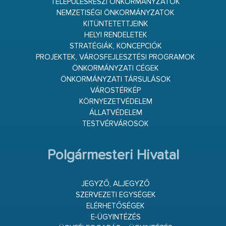
TELEPÜLÉSRÉSZI ÖNKORMÁNYZATOK
NEMZETISÉGI ÖNKORMÁNYZATOK
KITÜNTETETTJEINK
HELYI RENDELETEK
STRATÉGIÁK, KONCEPCIÓK
PROJEKTEK, VÁROSFEJLESZTÉSI PROGRAMOK
ÖNKORMÁNYZATI CÉGEK
ÖNKORMÁNYZATI TÁRSULÁSOK
VÁROSTÉRKÉP
KÖRNYEZETVÉDELEM
ÁLLATVÉDELEM
TESTVÉRVÁROSOK
Polgármesteri Hivatal
JEGYZŐ, ALJEGYZŐ
SZERVEZETI EGYSÉGEK
ELÉRHETŐSÉGEK
E-ÜGYINTÉZÉS