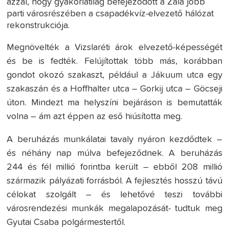
azzal, hogy gyakorlatilag befejeződött a Zala jobb
parti városrészében a csapadékvíz-elvezető hálózat
rekonstrukciója.
Megnövelték a Vizslaréti árok elvezető-képességét
és be is fedték. Felújítottak több más, korábban
gondot okozó szakaszt, például a Jákuum utca egy
szakaszán és a Hoffhalter utca – Gorkij utca – Göcseji
úton. Mindezt ma helyszíni bejáráson is bemutatták
volna – ám azt éppen az eső hiúsította meg.
A beruházás munkálatai tavaly nyáron kezdődtek –
és néhány nap múlva befejeződnek. A beruházás
244 és fél millió forintba került – ebből 208 millió
származik pályázati forrásból. A fejlesztés hosszú távú
célokat szolgált – és lehetővé teszi további
városrendezési munkák megalapozását- tudtuk meg
Gyutai Csaba polgármestertől.