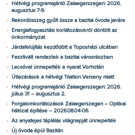
Hétvégi programajánló Zalaegerszegen: 2026.
augusztus 7-9.
Rekordösszeg gyűlt össze a bazitai óvoda javára
Energiafogyasztási korlátozásokról döntött az
önkormányzat
Járdafelújítás kezdődött a Toposházi utcában
Fesztivált rendeztek a bazitai városrészben
Lecsóval ünnepelték a nyarat Vorhotán
Útlezárások a hétvégi Triatlon Verseny miatt
Hétvégi programajánló Zalaegerszegen: 2026.
július 31 – augusztus 2.
Forgalomkorlátozások Zalaegerszegen – Optikai
hálózat építése – 2026.08.04-06.
Az anyatejes táplálás világnapját ünnepelték
Új óvoda épül Bazitán