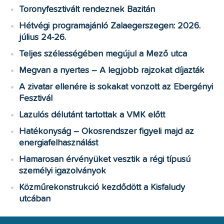
Toronyfesztivált rendeznek Bazitán
Hétvégi programajánló Zalaegerszegen: 2026.
július 24-26.
Teljes szélességében megújul a Mező utca
Megvan a nyertes – A legjobb rajzokat díjazták
A zivatar ellenére is sokakat vonzott az Ebergényi
Fesztivál
Lazulós délutánt tartottak a VMK előtt
Hatékonyság – Okosrendszer figyeli majd az
energiafelhasználást
Hamarosan érvényüket vesztik a régi típusú
személyi igazolványok
Közműrekonstrukció kezdődött a Kisfaludy
utcában