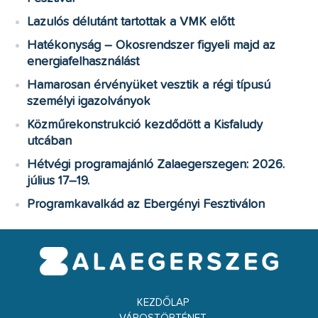
Lazulós délutánt tartottak a VMK előtt
Hatékonyság – Okosrendszer figyeli majd az
energiafelhasználást
Hamarosan érvényüket vesztik a régi típusú
személyi igazolványok
Közműrekonstrukció kezdődött a Kisfaludy
utcában
Hétvégi programajánló Zalaegerszegen: 2026.
július 17–19.
Programkavalkád az Ebergényi Fesztiválon
KEZDŐLAP