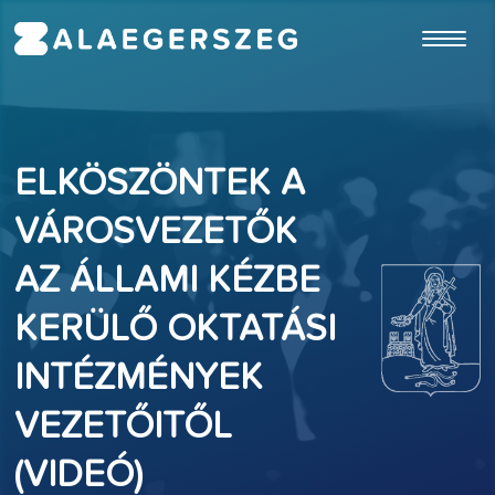
ugrás a fő tartalomhoz
ELKÖSZÖNTEK A
VÁROSVEZETŐK
AZ ÁLLAMI KÉZBE
KERÜLŐ OKTATÁSI
INTÉZMÉNYEK
VEZETŐITŐL
(VIDEÓ)