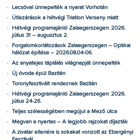
Lecsóval ünnepelték a nyarat Vorhotán
Útlezárások a hétvégi Triatlon Verseny miatt
Hétvégi programajánló Zalaegerszegen: 2026.
július 31 – augusztus 2.
Forgalomkorlátozások Zalaegerszegen – Optikai
hálózat építése – 2026.08.04-06.
Az anyatejes táplálás világnapját ünnepelték
Új óvoda épül Bazitán
Toronyfesztivált rendeznek Bazitán
Hétvégi programajánló Zalaegerszegen: 2026.
július 24-26.
Teljes szélességében megújul a Mező utca
Megvan a nyertes – A legjobb rajzokat díjazták
A zivatar ellenére is sokakat vonzott az Ebergényi
Fesztivál