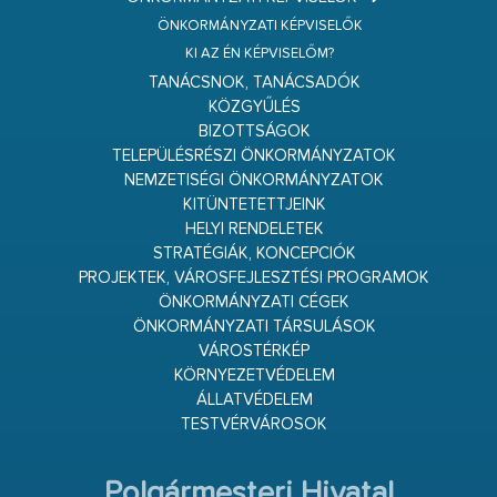
ÖNKORMÁNYZATI KÉPVISELŐK
KI AZ ÉN KÉPVISELŐM?
TANÁCSNOK, TANÁCSADÓK
KÖZGYŰLÉS
BIZOTTSÁGOK
TELEPÜLÉSRÉSZI ÖNKORMÁNYZATOK
NEMZETISÉGI ÖNKORMÁNYZATOK
KITÜNTETETTJEINK
HELYI RENDELETEK
STRATÉGIÁK, KONCEPCIÓK
PROJEKTEK, VÁROSFEJLESZTÉSI PROGRAMOK
ÖNKORMÁNYZATI CÉGEK
ÖNKORMÁNYZATI TÁRSULÁSOK
VÁROSTÉRKÉP
KÖRNYEZETVÉDELEM
ÁLLATVÉDELEM
TESTVÉRVÁROSOK
Polgármesteri Hivatal