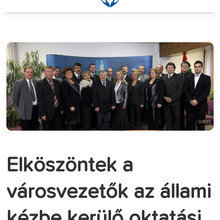
Elköszöntek a
városvezetők az állami
kézbe kerülő oktatási