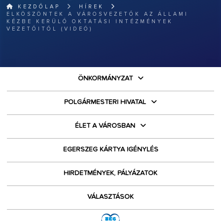
KEZDŐLAP
HÍREK
ELKÖSZÖNTEK A VÁROSVEZETŐK AZ ÁLLAMI
KÉZBE KERÜLŐ OKTATÁSI INTÉZMÉNYEK
VEZETŐITŐL (VIDEÓ)
ÖNKORMÁNYZAT
POLGÁRMESTERI HIVATAL
ÉLET A VÁROSBAN
EGERSZEG KÁRTYA IGÉNYLÉS
HIRDETMÉNYEK, PÁLYÁZATOK
VÁLASZTÁSOK