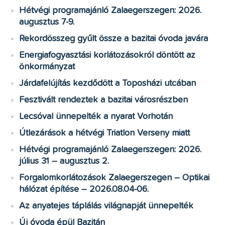
Hétvégi programajánló Zalaegerszegen: 2026.
augusztus 7-9.
Rekordösszeg gyűlt össze a bazitai óvoda javára
Energiafogyasztási korlátozásokról döntött az
önkormányzat
Járdafelújítás kezdődött a Toposházi utcában
Fesztivált rendeztek a bazitai városrészben
Lecsóval ünnepelték a nyarat Vorhotán
Útlezárások a hétvégi Triatlon Verseny miatt
Hétvégi programajánló Zalaegerszegen: 2026.
július 31 – augusztus 2.
Forgalomkorlátozások Zalaegerszegen – Optikai
hálózat építése – 2026.08.04-06.
Az anyatejes táplálás világnapját ünnepelték
Új óvoda épül Bazitán