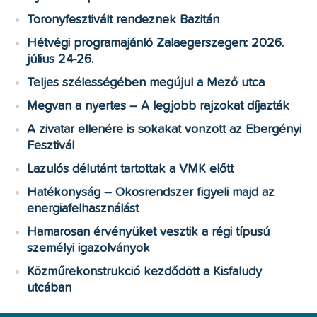
Toronyfesztivált rendeznek Bazitán
Hétvégi programajánló Zalaegerszegen: 2026.
július 24-26.
Teljes szélességében megújul a Mező utca
Megvan a nyertes – A legjobb rajzokat díjazták
A zivatar ellenére is sokakat vonzott az Ebergényi
Fesztivál
Lazulós délutánt tartottak a VMK előtt
Hatékonyság – Okosrendszer figyeli majd az
energiafelhasználást
Hamarosan érvényüket vesztik a régi típusú
személyi igazolványok
Közműrekonstrukció kezdődött a Kisfaludy
utcában