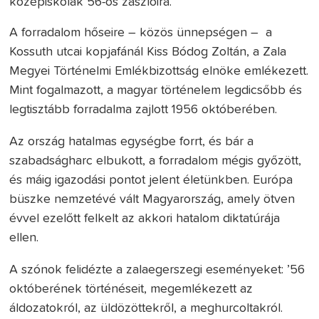
középiskolák 56-os zászlóira.
A forradalom hőseire – közös ünnepségen – a
Kossuth utcai kopjafánál Kiss Bódog Zoltán, a Zala
Megyei Történelmi Emlékbizottság elnöke emlékezett.
Mint fogalmazott, a magyar történelem legdicsőbb és
legtisztább forradalma zajlott 1956 októberében.
Az ország hatalmas egységbe forrt, és bár a
szabadságharc elbukott, a forradalom mégis győzött,
és máig igazodási pontot jelent életünkben. Európa
büszke nemzetévé vált Magyarország, amely ötven
évvel ezelőtt felkelt az akkori hatalom diktatúrája
ellen.
A szónok felidézte a zalaegerszegi eseményeket: ’56
októberének történéseit, megemlékezett az
áldozatokról, az üldözöttekről, a meghurcoltakról.