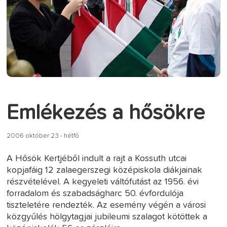
Emlékezés a hősökre
2006 október 23 - hétfő
A Hősök Kertjéből indult a rajt a Kossuth utcai
kopjafáig 12 zalaegerszegi középiskola diákjainak
részvételével. A kegyeleti váltófutást az 1956. évi
forradalom és szabadságharc 50. évfordulója
tiszteletére rendezték. Az esemény végén a városi
közgyűlés hölgytagjai jubileumi szalagot kötöttek a