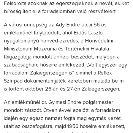
Felsorolta azoknak az egerszegieknek a nevét, akiket
bíróság ítélt el a forradalomban való részvételért.
A városi ünnepség az Ady Endre utcai 56-os
emlékműnél folytatódott, ahol Erdős László
nyugállományú honvéd ezredes, a Honvédelmi
Minisztérium Múzeuma és Történelmi Hivatala
főigazgatója mondott ünnepi beszédet, melyben a
szabadságharc hőseire emlékezett. „Volt egyszer egy
forradalom Zalaegerszegen is” címmel a Reflex
Színpad dokumentumjáték keretében mutatta be mi
is történt október 26-án és 27-én Zalaegerszegen.
Az emlékműnél dr. Gyimesi Endre polgármester
mondott zárszót. Ötven évvel ezelőtt, a forradalom
idején egy egész nemzet fogta meg egymás kezét,
utalt az összefogásra, majd 1956 hőseire emlékezett,