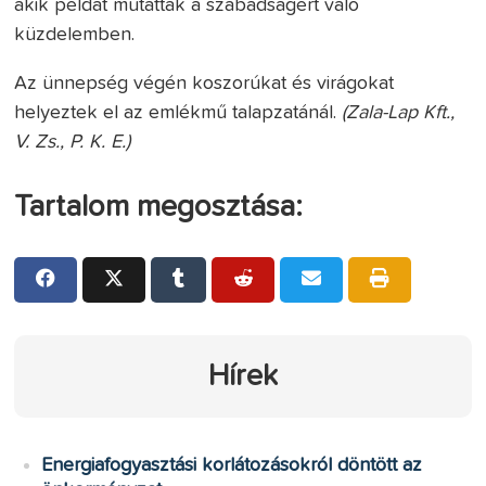
akik példát mutattak a szabadságért való
küzdelemben.
Az ünnepség végén koszorúkat és virágokat
helyeztek el az emlékmű talapzatánál.
(Zala-Lap Kft.,
V. Zs., P. K. E.)
Tartalom megosztása:
Hírek
Energiafogyasztási korlátozásokról döntött az