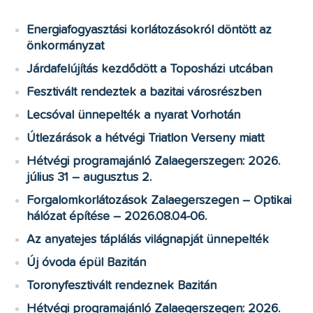
Energiafogyasztási korlátozásokról döntött az
önkormányzat
Járdafelújítás kezdődött a Toposházi utcában
Fesztivált rendeztek a bazitai városrészben
Lecsóval ünnepelték a nyarat Vorhotán
Útlezárások a hétvégi Triatlon Verseny miatt
Hétvégi programajánló Zalaegerszegen: 2026.
július 31 – augusztus 2.
Forgalomkorlátozások Zalaegerszegen – Optikai
hálózat építése – 2026.08.04-06.
Az anyatejes táplálás világnapját ünnepelték
Új óvoda épül Bazitán
Toronyfesztivált rendeznek Bazitán
Hétvégi programajánló Zalaegerszegen: 2026.