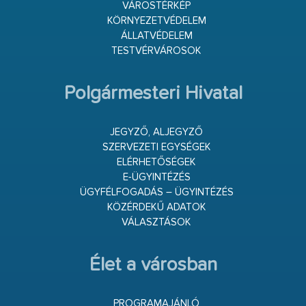
VÁROSTÉRKÉP
KÖRNYEZETVÉDELEM
ÁLLATVÉDELEM
TESTVÉRVÁROSOK
Polgármesteri Hivatal
JEGYZŐ, ALJEGYZŐ
SZERVEZETI EGYSÉGEK
ELÉRHETŐSÉGEK
E-ÜGYINTÉZÉS
ÜGYFÉLFOGADÁS – ÜGYINTÉZÉS
KÖZÉRDEKŰ ADATOK
VÁLASZTÁSOK
Élet a városban
PROGRAMAJÁNLÓ