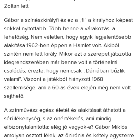
Zoltán lett.
Gábor a színészkirályfi és ez a „fi” a királyhoz képest
sokkal nyitottabb. Több benne a várakozás, a
lehetőség. Nem véletlen, hogy egyik legjelentősebb
alakítása 1962-ben éppen a Hamlet volt. Akiből
szintén nem lett király. Mikor ezt a szerepet játszotta
idegrendszerében már benne volt a történelmi
csalódás, érezte, hogy nemcsak „Dániában bűzlik
valami”. Viszont a játékból hiányzott 1968
szellemisége, ami a 60-as évek elején még nem volt
sejthető.
A színművész egész életét és alakításait áthatott a
sérülékenység, s az önértékelés, ami mindig
elbizonytalanította: elég jó vagyok-e? Gábor Miklós
amolyan osztott lélek; az önirónia és kétely egyszerre