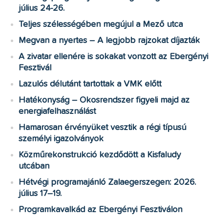
július 24-26.
Teljes szélességében megújul a Mező utca
Megvan a nyertes – A legjobb rajzokat díjazták
A zivatar ellenére is sokakat vonzott az Ebergényi
Fesztivál
Lazulós délutánt tartottak a VMK előtt
Hatékonyság – Okosrendszer figyeli majd az
energiafelhasználást
Hamarosan érvényüket vesztik a régi típusú
személyi igazolványok
Közműrekonstrukció kezdődött a Kisfaludy
utcában
Hétvégi programajánló Zalaegerszegen: 2026.
július 17–19.
Programkavalkád az Ebergényi Fesztiválon