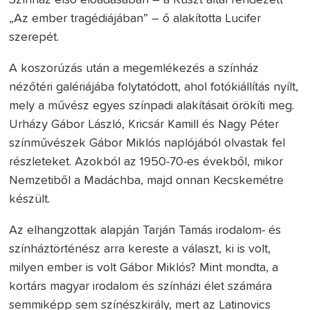
„Az ember tragédiájában” – ő alakította Lucifer
szerepét.
A koszorúzás után a megemlékezés a színház
nézőtéri galériájába folytatódott, ahol fotókiállítás nyílt,
mely a művész egyes színpadi alakításait örökíti meg.
Urházy Gábor László, Kricsár Kamill és Nagy Péter
színművészek Gábor Miklós naplójából olvastak fel
részleteket. Azokból az 1950-70-es évekből, mikor
Nemzetiből a Madáchba, majd onnan Kecskemétre
készült.
Az elhangzottak alapján Tarján Tamás irodalom- és
színháztörténész arra kereste a választ, ki is volt,
milyen ember is volt Gábor Miklós? Mint mondta, a
kortárs magyar irodalom és színházi élet számára
semmiképp sem színészkirály, mert az Latinovics