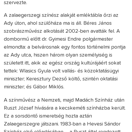
szervezte.
A zalaegerszegi színész alakját emléktábla őrzi az
Ady úton, ahol szülőháza ma is áll. Béres János
szobrászművész alkotását 2002-ben avatták fel. A
dombormű előtt dr. Gyimesi Endre polgármester
elmondta: a belvárosnak egy fontos történelmi pontja
az Ady utca, hiszen három olyan személyiség is
született itt, akik az egész ország kultúrájáért sokat
tettek: Wlasics Gyula volt vallás- és közoktatásügyi
miniszter; Keresztury Dezső költő, szintén oktatási
miniszter; és Gábor Miklós.
A színművész a Nemzeti, majd Madách Színház után
Ruszt József hívására a kecskeméti színházba került.
Ez a sorsdöntő ismeretség hozta aztán
Zalaegerszegre játszani. 1983-ban a Hevesi Sándor
Színház első előadásában – a Ruszt által rendezett