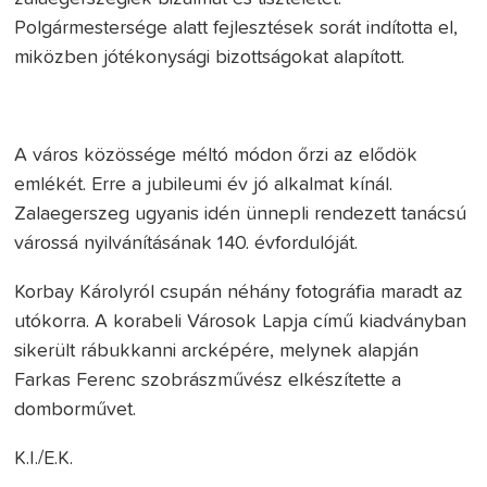
Polgármestersége alatt fejlesztések sorát indította el,
miközben jótékonysági bizottságokat alapított.
A város közössége méltó módon őrzi az elődök
emlékét. Erre a jubileumi év jó alkalmat kínál.
Zalaegerszeg ugyanis idén ünnepli rendezett tanácsú
várossá nyilvánításának 140. évfordulóját.
Korbay Károlyról csupán néhány fotográfia maradt az
utókorra. A korabeli Városok Lapja című kiadványban
sikerült rábukkanni arcképére, melynek alapján
Farkas Ferenc szobrászművész elkészítette a
domborművet.
K.I./E.K.