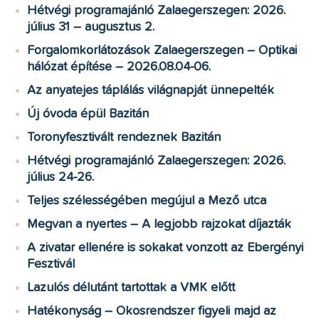
Hétvégi programajánló Zalaegerszegen: 2026.
július 31 – augusztus 2.
Forgalomkorlátozások Zalaegerszegen – Optikai
hálózat építése – 2026.08.04-06.
Az anyatejes táplálás világnapját ünnepelték
Új óvoda épül Bazitán
Toronyfesztivált rendeznek Bazitán
Hétvégi programajánló Zalaegerszegen: 2026.
július 24-26.
Teljes szélességében megújul a Mező utca
Megvan a nyertes – A legjobb rajzokat díjazták
A zivatar ellenére is sokakat vonzott az Ebergényi
Fesztivál
Lazulós délutánt tartottak a VMK előtt
Hatékonyság – Okosrendszer figyeli majd az