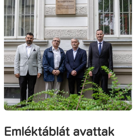
Emléktáblát avattak