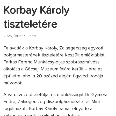
Korbay Károly
tiszteletére
2025 június 17 - kedd
Felavatták a Korbay Károly, Zalaegerszeg egykori
polgármesterének tiszteletére készült emléktáblát.
Farkas Ferenc Munkácsy-díjas szobrászművész
alkotása a Göcseji Múzeum falára került – arra az
épületre, ahol a 20. század elején ügyvédi irodája
működött.
A városvezető életútját és munkásságát Dr. Gyimesi
Endre, Zalaegerszeg díszpolgára idézte fel. Mint
fogalmazott, Korbay Károly hamar elnyerte a
zalaegerszegiek bizalmát és tiszteletét.