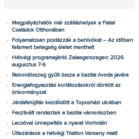
Megpályázhatók már szálláshelyek a Fiatal
Családok Otthonában
Folyamatosan postázzák a behívókat – Az időben
felismert betegség életet menthet!
Hétvégi programajánló Zalaegerszegen: 2026.
augusztus 7-9.
Rekordösszeg gyűlt össze a bazitai óvoda javára
Energiafogyasztási korlátozásokról döntött az
önkormányzat
Járdafelújítás kezdődött a Toposházi utcában
Fesztivált rendeztek a bazitai városrészben
Lecsóval ünnepelték a nyarat Vorhotán
Útlezárások a hétvégi Triatlon Verseny miatt