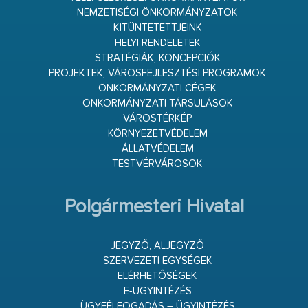
NEMZETISÉGI ÖNKORMÁNYZATOK
KITÜNTETETTJEINK
HELYI RENDELETEK
STRATÉGIÁK, KONCEPCIÓK
PROJEKTEK, VÁROSFEJLESZTÉSI PROGRAMOK
ÖNKORMÁNYZATI CÉGEK
ÖNKORMÁNYZATI TÁRSULÁSOK
VÁROSTÉRKÉP
KÖRNYEZETVÉDELEM
ÁLLATVÉDELEM
TESTVÉRVÁROSOK
Polgármesteri Hivatal
JEGYZŐ, ALJEGYZŐ
SZERVEZETI EGYSÉGEK
ELÉRHETŐSÉGEK
E-ÜGYINTÉZÉS
ÜGYFÉLFOGADÁS – ÜGYINTÉZÉS