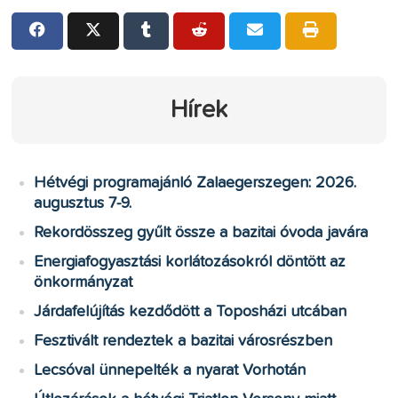
Hírek
Hétvégi programajánló Zalaegerszegen: 2026.
augusztus 7-9.
Rekordösszeg gyűlt össze a bazitai óvoda javára
Energiafogyasztási korlátozásokról döntött az
önkormányzat
Járdafelújítás kezdődött a Toposházi utcában
Fesztivált rendeztek a bazitai városrészben
Lecsóval ünnepelték a nyarat Vorhotán