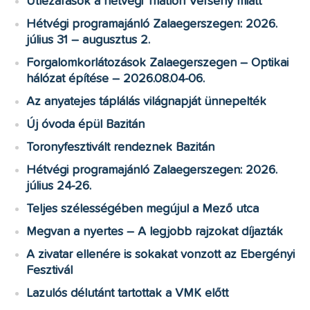
Útlezárások a hétvégi Triatlon Verseny miatt
Hétvégi programajánló Zalaegerszegen: 2026.
július 31 – augusztus 2.
Forgalomkorlátozások Zalaegerszegen – Optikai
hálózat építése – 2026.08.04-06.
Az anyatejes táplálás világnapját ünnepelték
Új óvoda épül Bazitán
Toronyfesztivált rendeznek Bazitán
Hétvégi programajánló Zalaegerszegen: 2026.
július 24-26.
Teljes szélességében megújul a Mező utca
Megvan a nyertes – A legjobb rajzokat díjazták
A zivatar ellenére is sokakat vonzott az Ebergényi
Fesztivál
Lazulós délutánt tartottak a VMK előtt