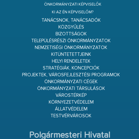
ÖNKORMÁNYZATI KÉPVISELŐK
KI AZ ÉN KÉPVISELŐM?
TANÁCSNOK, TANÁCSADÓK
KÖZGYŰLÉS
BIZOTTSÁGOK
TELEPÜLÉSRÉSZI ÖNKORMÁNYZATOK
NEMZETISÉGI ÖNKORMÁNYZATOK
KITÜNTETETTJEINK
HELYI RENDELETEK
STRATÉGIÁK, KONCEPCIÓK
PROJEKTEK, VÁROSFEJLESZTÉSI PROGRAMOK
ÖNKORMÁNYZATI CÉGEK
ÖNKORMÁNYZATI TÁRSULÁSOK
VÁROSTÉRKÉP
KÖRNYEZETVÉDELEM
ÁLLATVÉDELEM
TESTVÉRVÁROSOK
Polgármesteri Hivatal