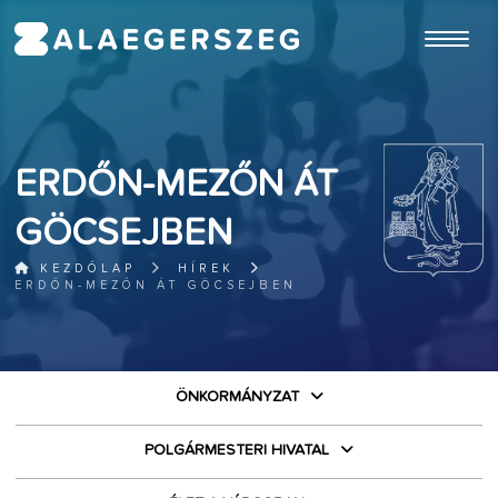
ugrás a fő tartalomhoz
ERDŐN-MEZŐN ÁT
GÖCSEJBEN
KEZDŐLAP
HÍREK
ERDŐN-MEZŐN ÁT GÖCSEJBEN
ÖNKORMÁNYZAT
POLGÁRMESTERI HIVATAL