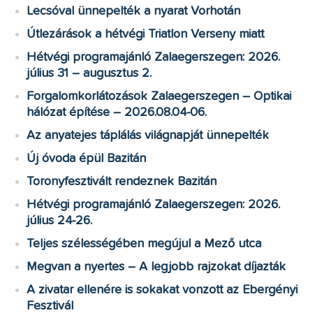
Lecsóval ünnepelték a nyarat Vorhotán
Útlezárások a hétvégi Triatlon Verseny miatt
Hétvégi programajánló Zalaegerszegen: 2026.
július 31 – augusztus 2.
Forgalomkorlátozások Zalaegerszegen – Optikai
hálózat építése – 2026.08.04-06.
Az anyatejes táplálás világnapját ünnepelték
Új óvoda épül Bazitán
Toronyfesztivált rendeznek Bazitán
Hétvégi programajánló Zalaegerszegen: 2026.
július 24-26.
Teljes szélességében megújul a Mező utca
Megvan a nyertes – A legjobb rajzokat díjazták
A zivatar ellenére is sokakat vonzott az Ebergényi
Fesztivál