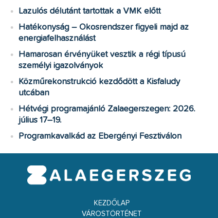
Lazulós délutánt tartottak a VMK előtt
Hatékonyság – Okosrendszer figyeli majd az
energiafelhasználást
Hamarosan érvényüket vesztik a régi típusú
személyi igazolványok
Közműrekonstrukció kezdődött a Kisfaludy
utcában
Hétvégi programajánló Zalaegerszegen: 2026.
július 17–19.
Programkavalkád az Ebergényi Fesztiválon
KEZDŐLAP
VÁROSTÖRTÉNET