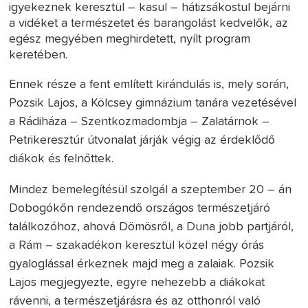
igyekeznek keresztül – kasul – hátizsákostul bejárni
a vidéket a természetet és barangolást kedvelők, az
egész megyében meghirdetett, nyílt program
keretében.
Ennek része a fent említett kirándulás is, mely során,
Pozsik Lajos, a Kölcsey gimnázium tanára vezetésével
a Rádiháza – Szentkozmadombja – Zalatárnok –
Petrikeresztúr útvonalat járják végig az érdeklődő
diákok és felnőttek.
Mindez bemelegítésül szolgál a szeptember 20 – án
Dobogókőn rendezendő országos természetjáró
találkozóhoz, ahová Dömösről, a Duna jobb partjáról,
a Rám – szakadékon keresztül közel négy órás
gyaloglással érkeznek majd meg a zalaiak. Pozsik
Lajos megjegyezte, egyre nehezebb a diákokat
rávenni, a természetjárásra és az otthonról való