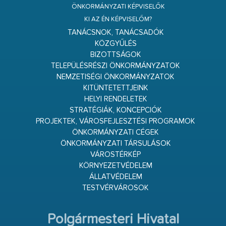
ÖNKORMÁNYZATI KÉPVISELŐK
KI AZ ÉN KÉPVISELŐM?
TANÁCSNOK, TANÁCSADÓK
KÖZGYŰLÉS
BIZOTTSÁGOK
TELEPÜLÉSRÉSZI ÖNKORMÁNYZATOK
NEMZETISÉGI ÖNKORMÁNYZATOK
KITÜNTETETTJEINK
HELYI RENDELETEK
STRATÉGIÁK, KONCEPCIÓK
PROJEKTEK, VÁROSFEJLESZTÉSI PROGRAMOK
ÖNKORMÁNYZATI CÉGEK
ÖNKORMÁNYZATI TÁRSULÁSOK
VÁROSTÉRKÉP
KÖRNYEZETVÉDELEM
ÁLLATVÉDELEM
TESTVÉRVÁROSOK
Polgármesteri Hivatal