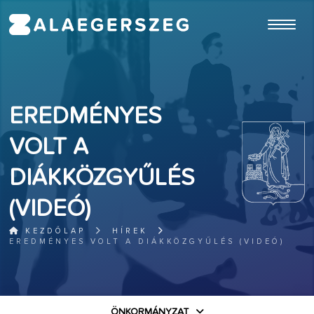
ugrás a fő tartalomhoz
EREDMÉNYES
VOLT A
DIÁKKÖZGYŰLÉS
(VIDEÓ)
KEZDŐLAP
HÍREK
EREDMÉNYES VOLT A DIÁKKÖZGYŰLÉS (VIDEÓ)
ÖNKORMÁNYZAT