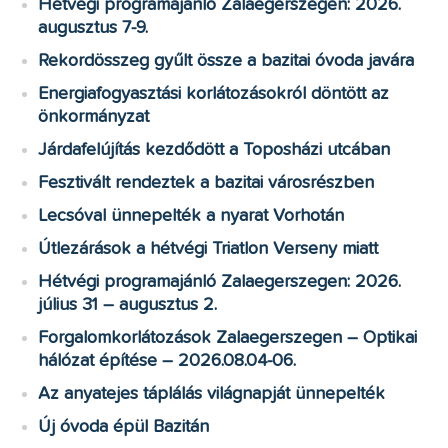
Hétvégi programajánló Zalaegerszegen: 2026.
augusztus 7-9.
Rekordösszeg gyűlt össze a bazitai óvoda javára
Energiafogyasztási korlátozásokról döntött az
önkormányzat
Járdafelújítás kezdődött a Toposházi utcában
Fesztivált rendeztek a bazitai városrészben
Lecsóval ünnepelték a nyarat Vorhotán
Útlezárások a hétvégi Triatlon Verseny miatt
Hétvégi programajánló Zalaegerszegen: 2026.
július 31 – augusztus 2.
Forgalomkorlátozások Zalaegerszegen – Optikai
hálózat építése – 2026.08.04-06.
Az anyatejes táplálás világnapját ünnepelték
Új óvoda épül Bazitán