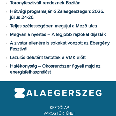
Toronyfesztivált rendeznek Bazitán
Hétvégi programajánló Zalaegerszegen: 2026.
július 24-26.
Teljes szélességében megújul a Mező utca
Megvan a nyertes – A legjobb rajzokat díjazták
A zivatar ellenére is sokakat vonzott az Ebergényi
Fesztivál
Lazulós délutánt tartottak a VMK előtt
Hatékonyság – Okosrendszer figyeli majd az
energiafelhasználást
KEZDŐLAP
VÁROSTÖRTÉNET