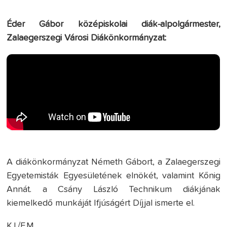
Éder Gábor középiskolai diák-alpolgármester,
Zalaegerszegi Városi Diákönkormányzat:
A diákönkormányzat Németh Gábort, a Zalaegerszegi
Egyetemisták Egyesületének elnökét, valamint Kőnig
Annát. a Csány László Technikum diákjának
kiemelkedő munkáját Ifjúságért Díjjal ismerte el.
K.I./F.M.