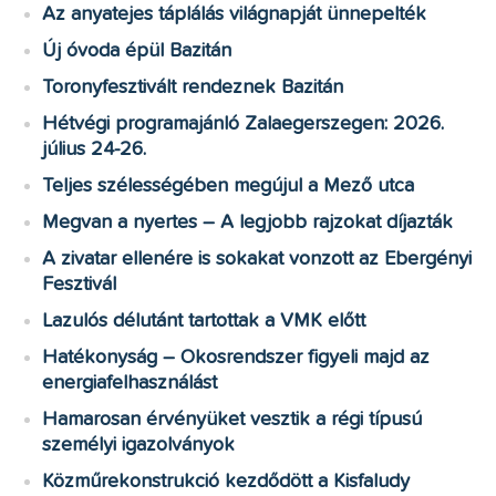
Az anyatejes táplálás világnapját ünnepelték
Új óvoda épül Bazitán
Toronyfesztivált rendeznek Bazitán
Hétvégi programajánló Zalaegerszegen: 2026.
július 24-26.
Teljes szélességében megújul a Mező utca
Megvan a nyertes – A legjobb rajzokat díjazták
A zivatar ellenére is sokakat vonzott az Ebergényi
Fesztivál
Lazulós délutánt tartottak a VMK előtt
Hatékonyság – Okosrendszer figyeli majd az
energiafelhasználást
Hamarosan érvényüket vesztik a régi típusú
személyi igazolványok
Közműrekonstrukció kezdődött a Kisfaludy