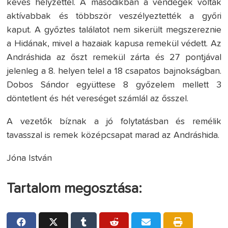
kevés helyzettel. A másodikban a vendégek voltak
aktívabbak és többször veszélyeztették a győri
kaput. A győztes találatot nem sikerült megszereznie
a Hidának, mivel a hazaiak kapusa remekül védett. Az
Andráshida az őszt remekül zárta és 27 pontjával
jelenleg a 8. helyen telel a 18 csapatos bajnokságban.
Dobos Sándor együttese 8 győzelem mellett 3
döntetlent és hét vereséget számlál az ősszel.
A vezetők bíznak a jó folytatásban és remélik
tavasszal is remek középcsapat marad az Andráshida.
Jóna István
Tartalom megosztása: