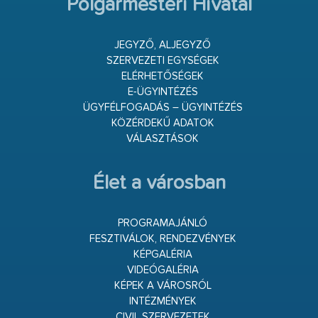
Polgármesteri Hivatal
JEGYZŐ, ALJEGYZŐ
SZERVEZETI EGYSÉGEK
ELÉRHETŐSÉGEK
E-ÜGYINTÉZÉS
ÜGYFÉLFOGADÁS – ÜGYINTÉZÉS
KÖZÉRDEKŰ ADATOK
VÁLASZTÁSOK
Élet a városban
PROGRAMAJÁNLÓ
FESZTIVÁLOK, RENDEZVÉNYEK
KÉPGALÉRIA
VIDEÓGALÉRIA
KÉPEK A VÁROSRÓL
INTÉZMÉNYEK
CIVIL SZERVEZETEK