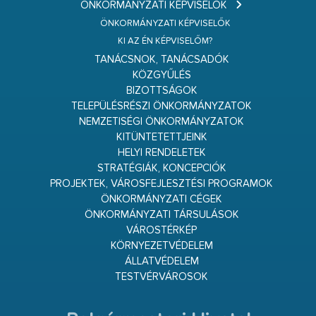
ÖNKORMÁNYZATI KÉPVISELŐK
ÖNKORMÁNYZATI KÉPVISELŐK
KI AZ ÉN KÉPVISELŐM?
TANÁCSNOK, TANÁCSADÓK
KÖZGYŰLÉS
BIZOTTSÁGOK
TELEPÜLÉSRÉSZI ÖNKORMÁNYZATOK
NEMZETISÉGI ÖNKORMÁNYZATOK
KITÜNTETETTJEINK
HELYI RENDELETEK
STRATÉGIÁK, KONCEPCIÓK
PROJEKTEK, VÁROSFEJLESZTÉSI PROGRAMOK
ÖNKORMÁNYZATI CÉGEK
ÖNKORMÁNYZATI TÁRSULÁSOK
VÁROSTÉRKÉP
KÖRNYEZETVÉDELEM
ÁLLATVÉDELEM
TESTVÉRVÁROSOK