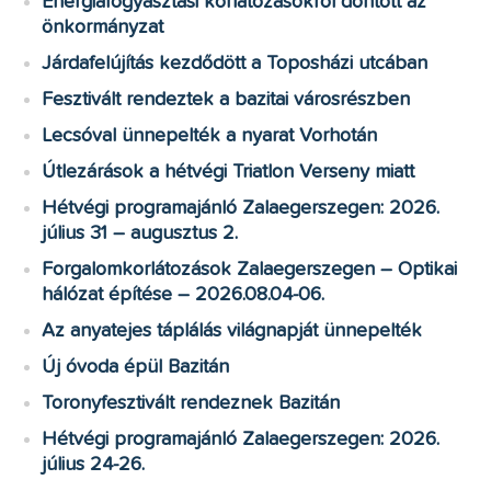
Energiafogyasztási korlátozásokról döntött az
önkormányzat
Járdafelújítás kezdődött a Toposházi utcában
Fesztivált rendeztek a bazitai városrészben
Lecsóval ünnepelték a nyarat Vorhotán
Útlezárások a hétvégi Triatlon Verseny miatt
Hétvégi programajánló Zalaegerszegen: 2026.
július 31 – augusztus 2.
Forgalomkorlátozások Zalaegerszegen – Optikai
hálózat építése – 2026.08.04-06.
Az anyatejes táplálás világnapját ünnepelték
Új óvoda épül Bazitán
Toronyfesztivált rendeznek Bazitán
Hétvégi programajánló Zalaegerszegen: 2026.
július 24-26.