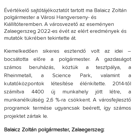
Évértékelő sajtótájékoztatót tartott ma Balaicz Zoltán
polgármester a Városi Hangverseny- és
Kiállítóteremben. A városvezető az eseményen
Zalaegerszeg 2022-es évét az elért eredmények és
mutatók tükrében tekintette át.
Kiemelkedően sikeres esztendő volt az idei –
bocsátotta előre a polgármester. A gazdaságot
számos beruházás, köztük a tesztpálya, a
Rheinmetall, a Science Park, valamint a
kutatóközpontok létesítése élénkítette. 2014-től
számítva 4400 új munkahely jött létre, a
munkanélküliség 2,6 %-ra csökkent. A városfejlesztő
programok termése ugyancsak beérett, így számos
projektet zártak le.
Balaicz Zoltán polgármester, Zalaegerszeg: