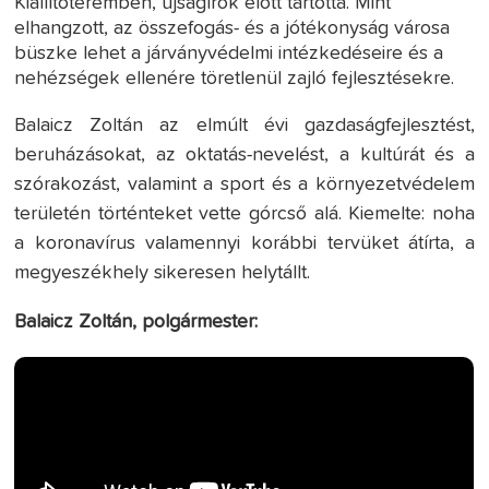
Kiállítóteremben, újságírók előtt tartotta. Mint
elhangzott, az összefogás- és a jótékonyság városa
büszke lehet a járványvédelmi intézkedéseire és a
nehézségek ellenére töretlenül zajló fejlesztésekre.
Balaicz Zoltán az elmúlt évi gazdaságfejlesztést,
beruházásokat, az oktatás-nevelést, a kultúrát és a
szórakozást, valamint a sport és a környezetvédelem
területén történteket vette górcső alá. Kiemelte: noha
a koronavírus valamennyi korábbi tervüket átírta, a
megyeszékhely sikeresen helytállt.
Balaicz Zoltán, polgármester: