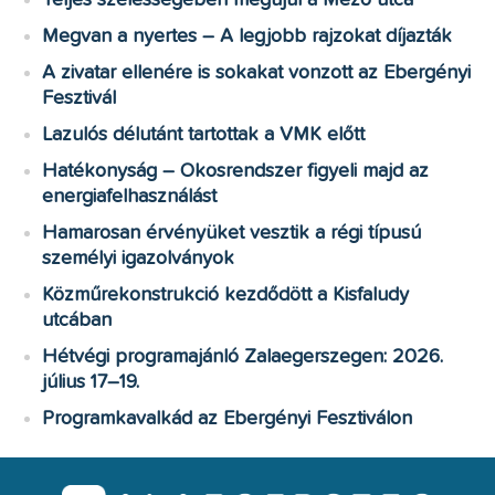
Megvan a nyertes – A legjobb rajzokat díjazták
A zivatar ellenére is sokakat vonzott az Ebergényi
Fesztivál
Lazulós délutánt tartottak a VMK előtt
Hatékonyság – Okosrendszer figyeli majd az
energiafelhasználást
Hamarosan érvényüket vesztik a régi típusú
személyi igazolványok
Közműrekonstrukció kezdődött a Kisfaludy
utcában
Hétvégi programajánló Zalaegerszegen: 2026.
július 17–19.
Programkavalkád az Ebergényi Fesztiválon