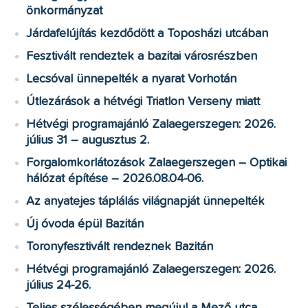
önkormányzat
Járdafelújítás kezdődött a Toposházi utcában
Fesztivált rendeztek a bazitai városrészben
Lecsóval ünnepelték a nyarat Vorhotán
Útlezárások a hétvégi Triatlon Verseny miatt
Hétvégi programajánló Zalaegerszegen: 2026.
július 31 – augusztus 2.
Forgalomkorlátozások Zalaegerszegen – Optikai
hálózat építése – 2026.08.04-06.
Az anyatejes táplálás világnapját ünnepelték
Új óvoda épül Bazitán
Toronyfesztivált rendeznek Bazitán
Hétvégi programajánló Zalaegerszegen: 2026.
július 24-26.
Teljes szélességében megújul a Mező utca