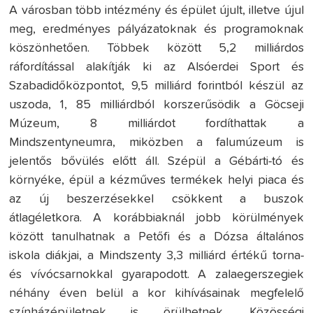
A városban több intézmény és épület újult, illetve újul
meg, eredményes pályázatoknak és programoknak
köszönhetően. Többek között 5,2 milliárdos
ráfordítással alakítják ki az Alsóerdei Sport és
Szabadidőközpontot, 9,5 milliárd forintból készül az
uszoda, 1, 85 milliárdból korszerűsödik a Göcseji
Múzeum, 8 milliárdot fordíthattak a
Mindszentyneumra, miközben a falumúzeum is
jelentős bővülés előtt áll. Szépül a Gébárti-tó és
környéke, épül a kézműves termékek helyi piaca és
az új beszerzésekkel csökkent a buszok
átlagéletkora. A korábbiaknál jobb körülmények
között tanulhatnak a Petőfi és a Dózsa általános
iskola diákjai, a Mindszenty 3,3 milliárd értékű torna-
és vívócsarnokkal gyarapodott. A zalaegerszegiek
néhány éven belül a kor kihívásainak megfelelő
színházépületnek is örülhetnek. Közösségi