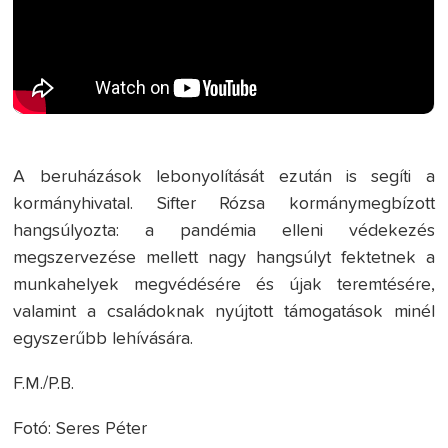
A beruházások lebonyolítását ezután is segíti a
kormányhivatal. Sifter Rózsa kormánymegbízott
hangsúlyozta: a pandémia elleni védekezés
megszervezése mellett nagy hangsúlyt fektetnek a
munkahelyek megvédésére és újak teremtésére,
valamint a családoknak nyújtott támogatások minél
egyszerűbb lehívására.
F.M./P.B.
Fotó: Seres Péter