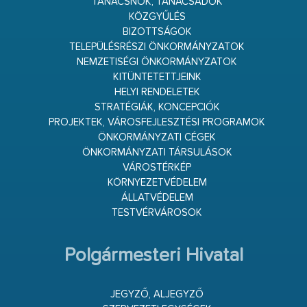
TANÁCSNOK, TANÁCSADÓK
KÖZGYŰLÉS
BIZOTTSÁGOK
TELEPÜLÉSRÉSZI ÖNKORMÁNYZATOK
NEMZETISÉGI ÖNKORMÁNYZATOK
KITÜNTETETTJEINK
HELYI RENDELETEK
STRATÉGIÁK, KONCEPCIÓK
PROJEKTEK, VÁROSFEJLESZTÉSI PROGRAMOK
ÖNKORMÁNYZATI CÉGEK
ÖNKORMÁNYZATI TÁRSULÁSOK
VÁROSTÉRKÉP
KÖRNYEZETVÉDELEM
ÁLLATVÉDELEM
TESTVÉRVÁROSOK
Polgármesteri Hivatal
JEGYZŐ, ALJEGYZŐ