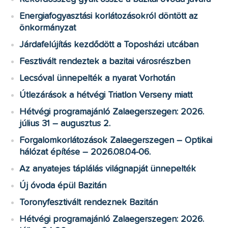
Energiafogyasztási korlátozásokról döntött az
önkormányzat
Járdafelújítás kezdődött a Toposházi utcában
Fesztivált rendeztek a bazitai városrészben
Lecsóval ünnepelték a nyarat Vorhotán
Útlezárások a hétvégi Triatlon Verseny miatt
Hétvégi programajánló Zalaegerszegen: 2026.
július 31 – augusztus 2.
Forgalomkorlátozások Zalaegerszegen – Optikai
hálózat építése – 2026.08.04-06.
Az anyatejes táplálás világnapját ünnepelték
Új óvoda épül Bazitán
Toronyfesztivált rendeznek Bazitán
Hétvégi programajánló Zalaegerszegen: 2026.