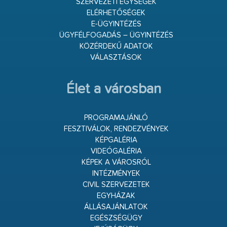
SZERVEZETI EGYSÉGEK
ELÉRHETŐSÉGEK
E-ÜGYINTÉZÉS
ÜGYFÉLFOGADÁS – ÜGYINTÉZÉS
KÖZÉRDEKŰ ADATOK
VÁLASZTÁSOK
Élet a városban
PROGRAMAJÁNLÓ
FESZTIVÁLOK, RENDEZVÉNYEK
KÉPGALÉRIA
VIDEÓGALÉRIA
KÉPEK A VÁROSRÓL
INTÉZMÉNYEK
CIVIL SZERVEZETEK
EGYHÁZAK
ÁLLÁSAJÁNLATOK
EGÉSZSÉGÜGY