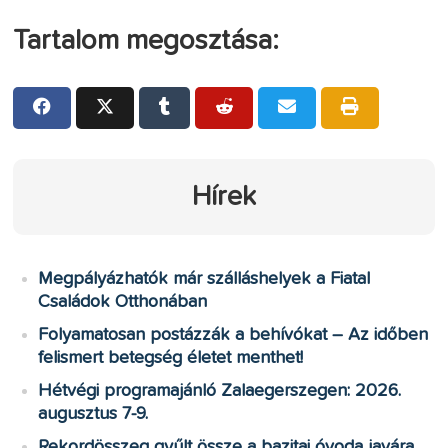
Tartalom megosztása:
Hírek
Megpályázhatók már szálláshelyek a Fiatal
Családok Otthonában
Folyamatosan postázzák a behívókat – Az időben
felismert betegség életet menthet!
Hétvégi programajánló Zalaegerszegen: 2026.
augusztus 7-9.
Rekordösszeg gyűlt össze a bazitai óvoda javára