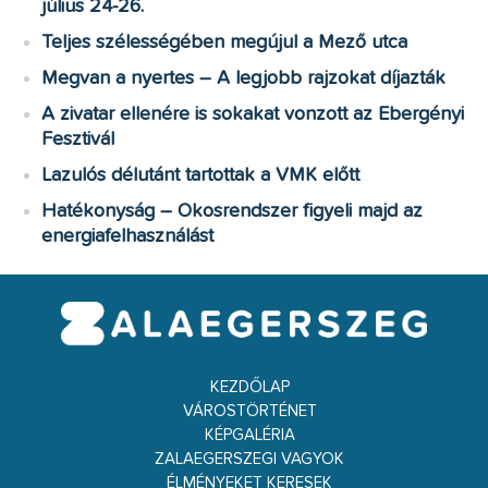
július 24-26.
Teljes szélességében megújul a Mező utca
Megvan a nyertes – A legjobb rajzokat díjazták
A zivatar ellenére is sokakat vonzott az Ebergényi
Fesztivál
Lazulós délutánt tartottak a VMK előtt
Hatékonyság – Okosrendszer figyeli majd az
energiafelhasználást
KEZDŐLAP
VÁROSTÖRTÉNET
KÉPGALÉRIA
ZALAEGERSZEGI VAGYOK
ÉLMÉNYEKET KERESEK